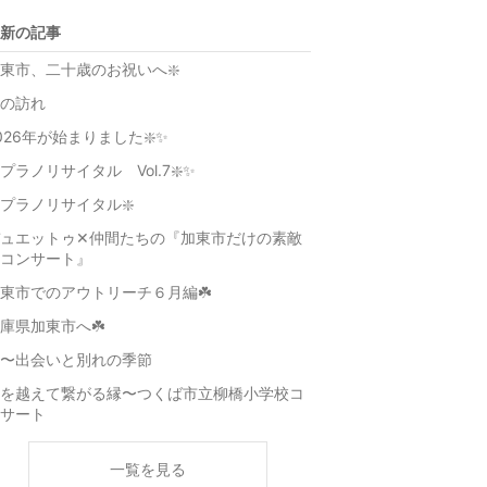
新の記事
東市、二十歳のお祝いへ❇️
の訪れ
026年が始まりました❇️✨
プラノリサイタル Vol.7❇️✨
プラノリサイタル❇️
ュエットゥ✕仲間たちの『加東市だけの素敵
コンサート』
東市でのアウトリーチ６月編☘️
庫県加東市へ☘️
〜出会いと別れの季節
を越えて繋がる縁〜つくば市立柳橋小学校コ
サート
一覧を見る