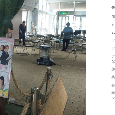
最
加
春
2
ソ
ソ
デ
な
加
兵
春
時
ン