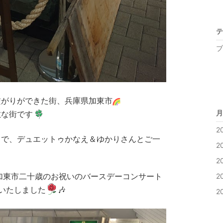
テ
ブ
繋がりができた街、兵庫県加東市
月
敵な街です
2
とで、デュエットゥかなえ＆ゆかりさんとご一
2
2
加東市二十歳のお祝いのバースデーコンサート
2
いたしました
🎶
2