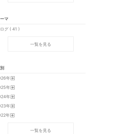
ーマ
ログ ( 41 )
一覧を見る
別
026
年
開
025
年
く
開
024
年
く
開
023
年
く
開
022
年
く
開
く
一覧を見る