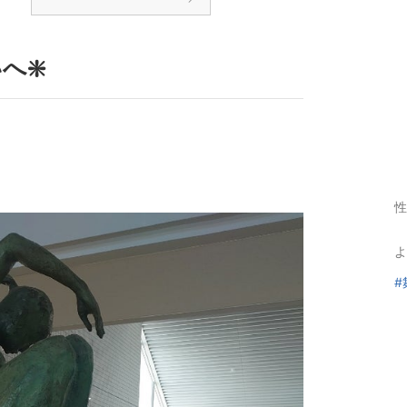
へ❇️
性
よ
#