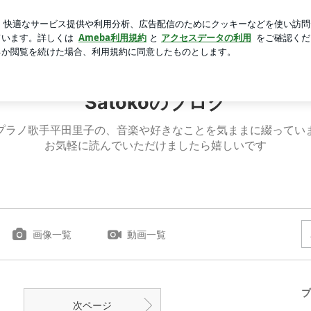
ァンシードーナツ
芸能人ブログ
人気ブログ
新規登録
Satokoのブログ
プラノ歌手平田里子の、音楽や好きなことを気ままに綴ってい
お気軽に読んでいただけましたら嬉しいです
画像一覧
動画一覧
プ
次ページ