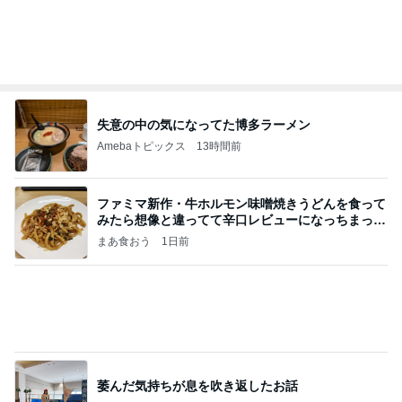
ホルヘとタマラと海の見えるレストランに
アレクサンダー オフィシャルブログ「ねこのしっ
2日前
ぽ欲しいな」Powered by Ameba
独身時代の貯金で買ったブレスレット
Amebaトピックス
1日前
和歌山の味をどうぞ！セブン 玉林園監修 グリーン
ソフト風シュー
POP☆STAR 〜甘党女子の戯言〜
1日前