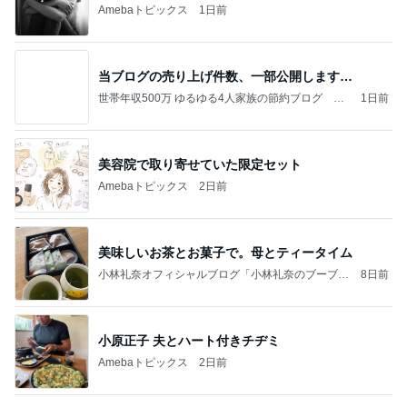
世帯年収500万 ゆるゆる4人家族の節約ブログ 〜
1日前
ケチ旦那と金銭感覚マヒ嫁の日々〜
美容院で取り寄せていた限定セット
Amebaトピックス
2日前
美味しいお茶とお菓子で。母とティータイム
小林礼奈オフィシャルブログ「小林礼奈のブーブー
8日前
ブログ」Powered by Ameba
小原正子 夫とハート付きチヂミ
Amebaトピックス
2日前
今日の家事スタイル！
堀ちえみオフィシャルブログ「hori-day」Powered
2日前
by Ameba