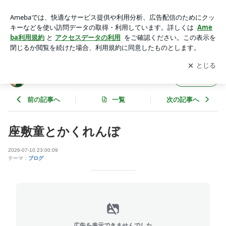
座敷童とかくれんぼ | ひられすブログ2
アプリをダウンロードして
ブログの更新通知
を受け取りまし
開く
ょう。
ひられすブログ2
フォロー
前の記事へ
一覧
次の記事へ
座敷童とかくれんぼ
2026-07-10 23:00:09
テーマ：
ブログ
広告を表示できませんでした