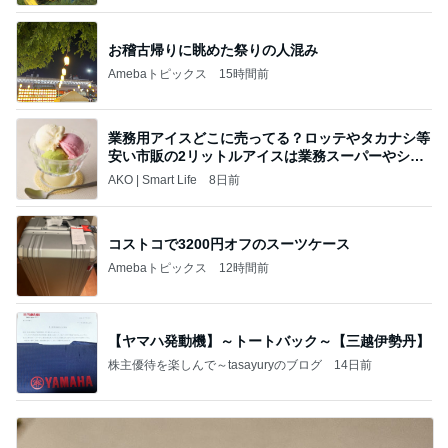
お稽古帰りに眺めた祭りの人混み
Amebaトピックス
15時間前
業務用アイスどこに売ってる？ロッテやタカナシ等
安い市販の2リットルアイスは業務スーパーやシャ
トレ
AKO | Smart Life
8日前
コストコで3200円オフのスーツケース
Amebaトピックス
12時間前
【ヤマハ発動機】～トートバック～【三越伊勢丹】
株主優待を楽しんで～tasayuryのブログ
14日前