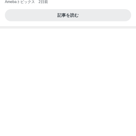
ファミマ新作・牛ホルモン味噌焼きうどんを食って
みたら想像と違ってて辛口レビューになっちまった
話
まあ食おう
1日前
萎んだ気持ちが息を吹き返したお話
Amebaトピックス
1日前
アルツハイマー病が第3の糖尿病と呼ばれる理由…
糖の摂りすぎが脳細胞を破壊しかねないインスリン
の恐
サクラサク ご縁の神様ありがとうございます☆
5日前
とても心に残った学生の発表
Amebaトピックス
11時間前