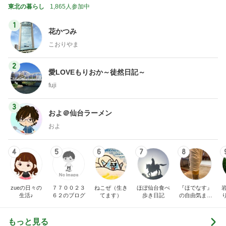
東北の暮らし
1,865人参加中
1
花かつみ
こおりやま
2
愛LOVEもりおか～徒然日記～
fuji
3
およ＠仙台ラーメン
およ
4
5
6
7
8
zueの日々の
７７００２３
ねこぜ（生き
ほぼ仙台食べ
『ほでなす』
生活♪
６２のブログ
てます）
歩き日記
の自由気まま
り
にラーメン食
べ歩き
もっと見る