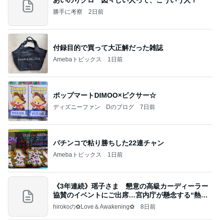
勝手に考察
2日前
付録目的で買って大正解だった雑誌
Amebaトピックス
1日前
ポップマートDIMOO×ピクサー☆
ディズニーファン Dのブログ
7日前
パチンコで粘り勝ちした22連チャン
Amebaトピックス
1日前
《3年連続》瑶子さま 懇意の高級カーディーラー
協賛のイベントにご出席…宮内庁が懸念する“熱心
すぎ
hirokoの✿Love＆Awakening✿
8日前