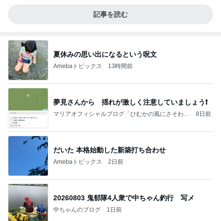
記事を読む
夏休みの思い出になるという呪文
Amebaトピックス
13時間前
夢見さんから 揺れが激しく注意していましょう❗️
マリアオフィシャルブログ「ひむかの風にさそわれ
8日前
て」Powered by Ameba
だいた 本格始動した新築打ち合わせ
Amebaトピックス
2日前
20260803 鬼郁隊4人衆で中ちゃん釣行 写メ
中ちゃんのブログ
1日前