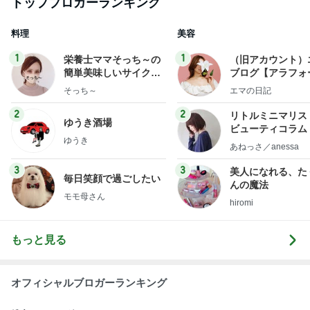
トップブロガーランキング
料理
美容
1
1
栄養士ママそっち～の
（旧アカウント）
簡単美味しいサイクル
ブログ【アラフォ
献立
社売却セカンドラ
そっち～
エマの日記
フ】
2
2
リトルミニマリス
ゆうき酒場
ビューティコラム 
ゆうき
little minimalist'
あねっさ／anessa
uty colum
3
3
美人になれる、た
毎日笑顔で過ごしたい
んの魔法
モモ母さん
hiromi
もっと見る
オフィシャルブロガーランキング