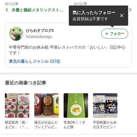
前の記事
次の記事
弁慶と義経メタリックストラ
ご当地「仕事猫」アクリルキ
気に入ったらフォロー
ップ
ーホルダー
会員登録は不要です
ひられすブログ2
フォロー
hiraresuburogu
中尊寺門前のお休み処 平泉レストハウスの「おいしい」日記中心
です！
東北の暮らしジャンル 117位
最近の画像つき記事
限定販売「桃・
蔵元が仕込んだ
常温OK！！ず
宇宙銘菓かもめ
まどか」（＾
プレミアムビー
んだ餅
の玉子だビン！
＾）
ル