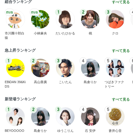
総合ランキング
すべて見る
1
2
3
市川團十郎白
小林麻央
だいたひかる
桃
クロ
猿
急上昇ランキング
すべて見る
1
2
3
4
5
EBiDAN 39&Ki
高山善廣
こいたん
島倉りか
つばきファク
DS
トリー
新登場ランキング
すべて見る
1
2
3
4
5
BEYOOOOO
島倉りか
ゆうこりん
石 安伊
蒼井心音