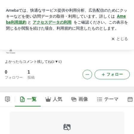
ブログ
アプリをダウンロードして
ブログの更新通知
を受け取りまし
開く
ょう。
ブログ
よかったらコメント残してね(≧▼≦)
0
1
フォロー
フォロワー
投稿
一覧
人気
画像
テーマ