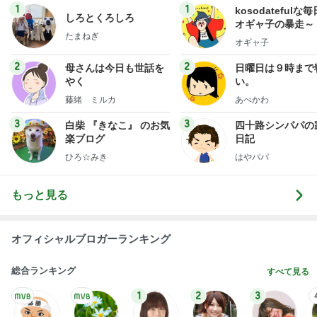
1
1
kosodatefulな毎
しろとくろしろ
オギャ子の暴走～
たまねぎ
オギャ子
2
2
母さんは今日も世話を
日曜日は９時まで
やく
い。
藤緒 ミルカ
あべかわ
3
3
白柴 『きなこ』 のお気
四十路シンパパの
楽ブログ
日記
ひろ☆みき
はやパパ
もっと見る
オフィシャルブロガーランキング
総合ランキング
すべて見る
1
2
3