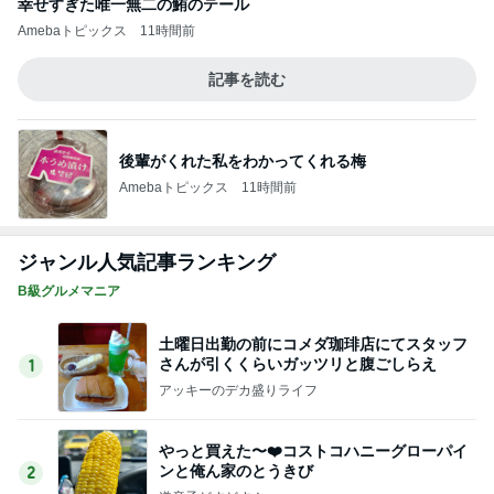
幸せすぎた唯一無二の鮪のテール
Amebaトピックス
11時間前
記事を読む
後輩がくれた私をわかってくれる梅
Amebaトピックス
11時間前
ジャンル人気記事ランキング
B級グルメマニア
土曜日出勤の前にコメダ珈琲店にてスタッフ
さんが引くくらいガッツリと腹ごしらえ
1
アッキーのデカ盛りライフ
やっと買えた〜❤️コストコハニーグローパイ
ンと俺ん家のとうきび
2