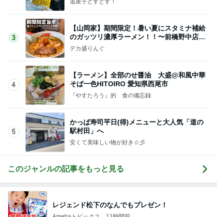
道産子どすどす！
【山岡家】期間限定！暑い夏にスタミナ補給
のガッツリ濃厚ラーメン！！〜前橋野中店さ
3
ん〜
デカ盛りんぐ
【ラーメン】全部のせ醤油 大盛@和風中華
そば一色HITOIRO 愛知県西尾市
4
『やすたろう』的 食の備忘録
かっぱ寿司平日(得)メニューと大人気「道の
駅村田」へ
5
安くて美味しい物が好き☆彡
このジャンルの記事をもっと見る
レジェンド松下のなんでもプレゼン！
Amebaトピックス
11時間前