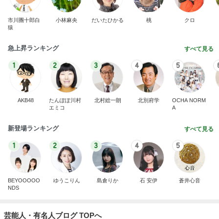
市川團十郎白
小林麻央
だいたひかる
桃
クロ
猿
急上昇ランキング
すべて見る
1
2
3
4
5
AKB48
たんぽぽ川村
北村総一朗
北別府学
OCHA NORM
エミコ
A
新登場ランキング
すべて見る
1
2
3
4
5
BEYOOOOO
ゆうこりん
島倉りか
石 安伊
蒼井心音
NDS
芸能人・有名人ブログ TOPへ