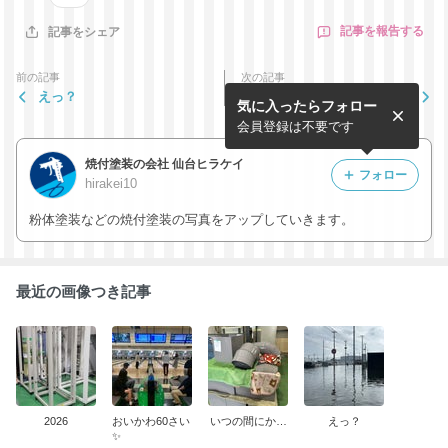
記事を報告する
記事をシェア
前の記事
次の記事
えっ？
がんばる！
気に入ったらフォロー
会員登録は不要です
焼付塗装の会社 仙台ヒラケイ
フォロー
hirakei10
粉体塗装などの焼付塗装の写真をアップしていきます。
最近の画像つき記事
2026
おいかわ60さい
いつの間にか…
えっ？
✨