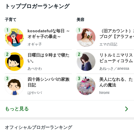
トップブロガーランキング
子育て
美容
1
1
kosodatefulな毎日 ～
（旧アカウント）
オギャ子の暴走～
ブログ【アラフォ
社売却セカンドラ
オギャ子
エマの日記
フ】
2
2
日曜日は９時まで寝た
リトルミニマリス
い。
ビューティコラム 
little minimalist'
あべかわ
あねっさ／anessa
uty colum
3
3
四十路シンパパの家族
美人になれる、た
日記
んの魔法
はやパパ
hiromi
もっと見る
オフィシャルブロガーランキング