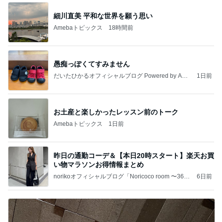
細川直美 平和な世界を願う思い
Amebaトピックス
18時間前
愚痴っぽくてすみません
だいたひかるオフィシャルブログ Powered by Ame
1日前
ba
お土産と楽しかったレッスン前のトーク
Amebaトピックス
1日前
昨日の通勤コーデ＆【本日20時スタート】楽天お買
い物マラソンお得情報まとめ
norikoオフィシャルブログ「Noricoco room 〜365
6日前
日コーディネート日記〜」Powered by Ameba