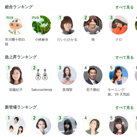
総合ランキング
すべて見る
1
2
3
市川團十郎白
小林麻央
だいたひかる
桃
クロ
猿
急上昇ランキング
すべて見る
1
2
3
4
5
加藤紀子
Sakurashimeji
真飛聖
尼子勝紀
モーニング
娘。'26 天気組
新登場ランキング
すべて見る
1
2
3
4
5