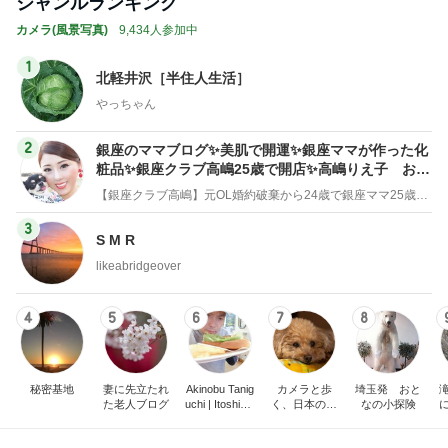
ジャンルランキング
カメラ(風景写真)
9,434人参加中
1
北軽井沢［半住人生活］
やっちゃん
2
銀座のママブログ✨美肌で開運✨銀座ママが作った化
粧品✨銀座クラブ高嶋25歳で開店✨高嶋りえ子 お着
物でエルメス バーキン コーデ
【銀座クラブ高嶋】元OL婚約破棄から24歳で銀座ママ25歳でオーナーママ銀座 美肌で開運♡パワースポット巡り高嶋りえ子ブログ
3
S M R
likeabridgeover
4
5
6
7
8
秘密基地
妻に先立たれ
Akinobu Tanig
カメラと歩
埼玉発 おと
た老人ブログ
uchi | Itoshima
く、日本の風
なの小探険
Landscape Ph
景スナップ紀
otographer
行