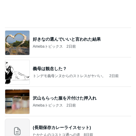
Amebaトピックス
1日前
【プレゼント選び】お金で買えないもの！これがな
かなか難しい！
桃オフィシャルブログ Powered by Ameba
11日前
娘達のリクエストで作った甘辛チキン
Amebaトピックス
12時間前
涅槃寂静をゴールに設定することがなぜ大事なの
か、シンボルを受容可能なメッセージとして投げる
ことが
気功師から見たバレエとヒーリングのコツ～「まと
4日前
いのば」ブログ