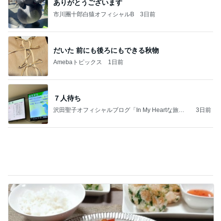
やっとコンプできたカプセルトイ
Amebaトピックス
1日前
オフィシャルブロガーランキング
総合ランキング
すべて見る
1
2
3
市川團十郎白
小林麻央
だいたひかる
桃
クロ
猿
急上昇ランキング
すべて見る
1
2
3
4
5
デーモン閣下
片岡愛之助
林下清志(ビッ
沢田聖子
金沢克彦
グダディ)