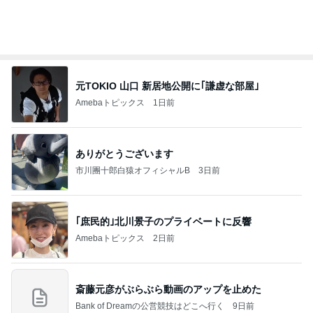
女性タレント部門ランキング
高見恭子
上原さくら
松居一代
内山琴
松居直美
もっと見る
難しくて挫折しそうなフロアタイル
Amebaトピックス
1日前
エアコンを止めて過ごす清々しい午後
Amebaトピックス
1日前