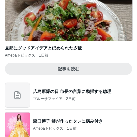
新登場ランキング
すべて見る
1
2
3
4
5
BEYOOOOO
島倉りか
ゆうこりん
石 安伊
蒼井心音
NDS
Ameba殿堂入りブログ
北斗晶
中川翔子
辻希美
予約挑戦で気付いた公演の変更
Amebaトピックス
1日前