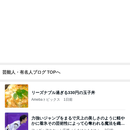
記事を読む
広島原爆の日 市長の言葉に動揺する総理
ブルーサファイア
2日前
森口博子 姉が作ったタレに病み付き
Amebaトピックス
1日前
夫とファミレスで晩ごはん
武東由美オフィシャルブログ「MOTOちゃんとのは
1日前
っぴぃな毎日」Powered by Ameba
暑い日に食べた最高のマンゴープリン
Amebaトピックス
1日前