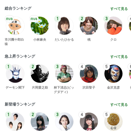
魚を注文せず食べたスシローの品
Amebaトピックス
1日前
記事を読む
毎日のヘアセットでサロン級艶髪
Amebaトピックス
17時間前
NISA①
パラスジュエリー（白美女神宝珠）の夢の記録（続
1日前
編）
10店舗達成したのにまさかの失敗
Amebaトピックス
1日前