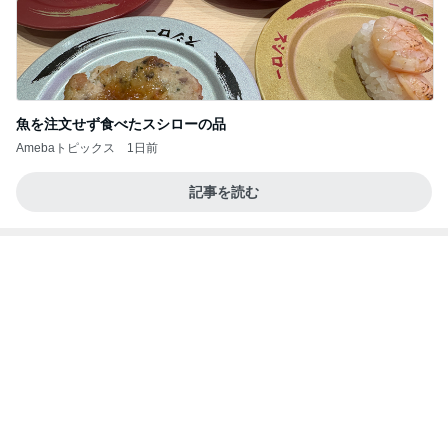
実の
立石美津子オフィシャルブログ「テキトー母さんの
2日前
すすめ」Powered by Ameba
日曜の市場で発見したごま油店
Amebaトピックス
1日前
記事を読む