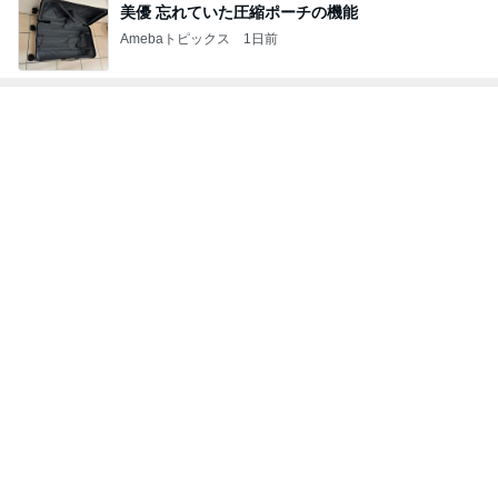
美優 忘れていた圧縮ポーチの機能
Amebaトピックス
1日前
元TOKIO 山口 新居地公開に｢謙虚な部屋｣
Amebaトピックス
1日前
ありがとうございます
市川團十郎白猿オフィシャルB
3日前
｢庶民的｣北川景子のプライベートに反響
Amebaトピックス
2日前
斎藤元彦がぶらぶら動画のアップを止めた
Bank of Dreamの公営競技はどこへ行く
9日前