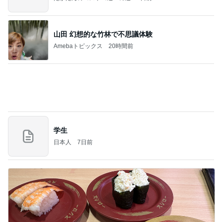
チャリティーTシャツと息子の購入品
Amebaトピックス
1日前
【Hey! Say! JUMP ONE NIGHT VOYAGE】2026.
7/27
公式投稿まとめちゃいました。～HSJ＆UT&K.O.
12日前
～
ほっともっとで贅沢した全部のせ弁当
Amebaトピックス
11時間前
良心的な事業所ほど経営は苦しく、障害ある子の居
場所「放課後デイサービス」で深刻化する理念と現