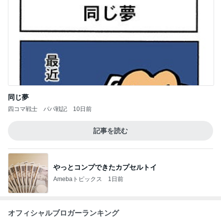
たかたんのコストコ通への道
8日前
山田 幻想的な竹林で不思議体験
Amebaトピックス
20時間前
学生
日本人
7日前