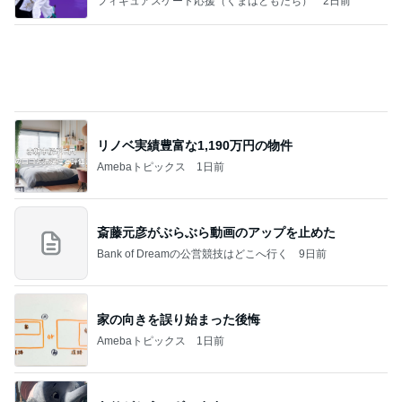
夫に無理だと思い荷物をまとめた嫁
Amebaトピックス
16時間前
同じ夢
四コマ戦士 パパ戦記
10日前
記事を読む