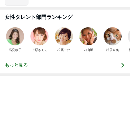
神がかってる掃除機
Amebaトピックス
7時間前
キッチンカーの丼と抹茶パフェ
Amebaトピックス
16時間前
芸能人・有名人ブログ TOPへ
リーズナブル過ぎる330円の玉子丼
Amebaトピックス
1日前
力強いジャンプをまるで天上の美しさのように軽や
かに着氷その芸術性によって心奪われる魔法を織り
なす
フィギュアスケート応援（くまはともだち）
2日前