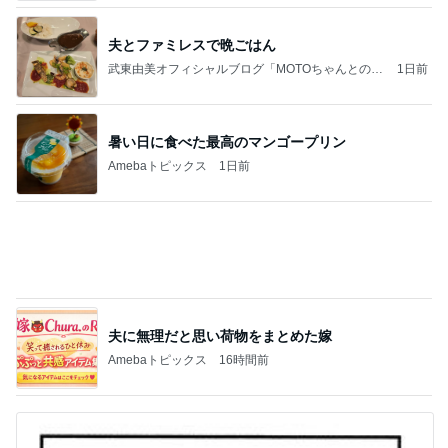
お盆の予定とパームツリー
roo's MEMO
7時間前
好きなの選んでいいと言われた結果
Amebaトピックス
2日前
義母は観念した？
トンデモ義母ンヌからのストレスがヤバい。
2日前
沢山もらった服を片付けた押入れ
Amebaトピックス
2日前
(長期保存カレーライスセット)