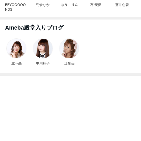
お願い
モンスターアクアリウム＆レプタイルズ 買取販売
8日前
情報
写真で大喜利みたいになったかるた
Amebaトピックス
1日前
好きな男には愛されない女の魂の秘密
クノタチホオフィシャルブログ「恋学・性学研究
1日前
室」Powered by Ameba
晩酌の後に彼が注文したマック
Amebaトピックス
2日前
2026/07/27(K) 4本