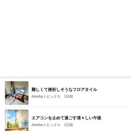
リノベ実績豊富な1,190万円の物件
Amebaトピックス
1日前
斎藤元彦がぶらぶら動画のアップを止めた
Bank of Dreamの公営競技はどこへ行く
9日前
家の向きを誤り始まった後悔
Amebaトピックス
1日前
ありがとうございます
市川團十郎白猿オフィシャルB
3日前
だいた 前にも後ろにもできる秋物