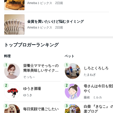
Amebaトピックス
2日前
金貨を買いたいけど悩むタイミング
Amebaトピックス
2日前
トップブロガーランキング
料理
ペット
1
1
栄養士ママそっち～の
しろとくろしろ
簡単美味しいサイクル
たまねぎ
献立
そっち～
2
2
母さんは今日も世
ゆうき酒場
やく
ゆうき
藤緒 ミルカ
3
3
白柴 『きなこ』 
毎日笑顔で過ごしたい
楽ブログ