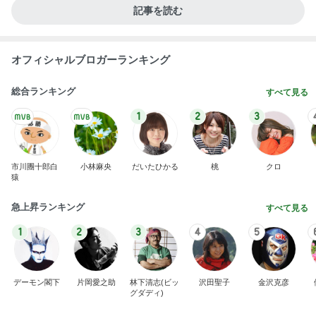
記事を読む
オフィシャルブロガーランキング
総合ランキング
すべて見る
1
2
3
市川團十郎白
小林麻央
だいたひかる
桃
クロ
猿
急上昇ランキング
すべて見る
1
2
3
4
5
デーモン閣下
片岡愛之助
林下清志(ビッ
沢田聖子
金沢克彦
グダディ)