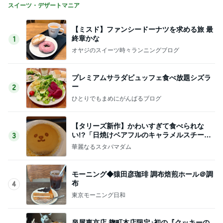
スイーツ・デザートマニア
【ミスド】ファンシードーナツを求める旅 最
終章かな
1
オヤジのスイーツ時々ランニングブログ
プレミアムサラダビュッフェ食べ放題シズラ
ー
2
ひとりでもまめにがんばるブログ
【タリーズ新作】かわいすぎて食べられな
い!?「日焼けベアフルのキャラメルスチーム
3
ケーキ」を実食
華麗なるスタバマダム
モーニング◆猿田彦珈琲 調布焙煎ホール＠調
布
4
東京モーニング日和
泉屋東京店 麹町本店限定♪初の『クッキーの