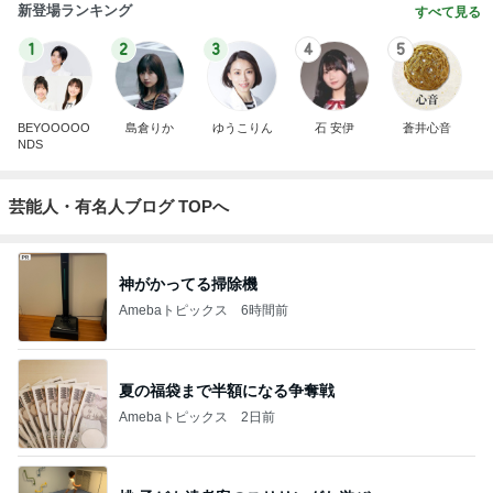
新登場ランキング
すべて見る
1
2
3
4
5
BEYOOOOO
島倉りか
ゆうこりん
石 安伊
蒼井心音
NDS
芸能人・有名人ブログ TOPへ
神がかってる掃除機
Amebaトピックス
6時間前
夏の福袋まで半額になる争奪戦
Amebaトピックス
2日前