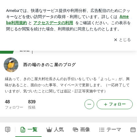
西の端のきのこ屋のブログ
アプリをダウンロードして
ブログの更新通知
を受け取りまし
開く
ょう。
ranking
その他の企業・団体ジャンル
282
西の端のきのこ屋のブログ
縁あって、きのこ屋大村社長さんのお手伝いをしている「よっし～」が、興
味があること、面白かった事等、マイペースで更新します。（一応終了して
いますが、気づいたことに関しては追記・訂正等実施中です）
48
839
フォロー
フォロワー
投稿
一覧
人気
画像
テーマ