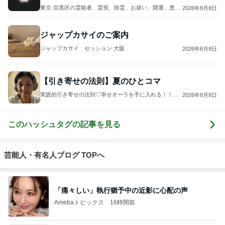
東京·目黒区の霊能者、霊視、除霊、お祓い、開運、悪魔
2026年8月8日
祓い、ピリチュアルカウンセリングサロン『Senju-千
手-』河合洸司ブログ
ジャップカサイのご案内
ジャップカサイ セッション 大阪
2026年8月8日
【引き寄せの法則】夏のひとコマ
実践的引き寄せの法則♡幸せオーラを手に入れる！！ス
2026年8月8日
ピリチュアルスタイリストReiko I小川玲子
このハッシュタグの記事を見る
芸能人・有名人ブログ TOPへ
「痛々しい」執行猶予中の近影に心配の声
Amebaトピックス
16時間前