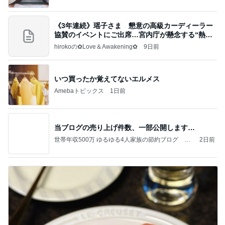
《3年連続》瑶子さま 懇意の高級カーディーラー
協賛のイベントにご出席…宮内庁が懸念する“熱心
すぎ
hirokoの✿Love＆Awakening✿
9日前
いつ買ったか覚えてないエルメス
Amebaトピックス
1日前
当ブログの売り上げ件数、一部公開します…
世帯年収500万 ゆるゆる4人家族の節約ブログ 〜
2日前
ケチ旦那と金銭感覚マヒ嫁の日々〜