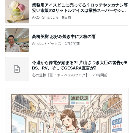
業務用アイスどこに売ってる？ロッテやタカナシ等
安い市販の2リットルアイスは業務スーパーやシャ
トレ
AKO | Smart Life
9日前
高橋英樹 お好み焼き中に大粒の雨
Amebaトピックス
17時間前
今週から停電が始まる?! 片山さつき大臣の警告がE
BS、RV、そしてGESARA宣言が⁈
心の道標【旧：ヤ～ベェのブログ】
20時間前