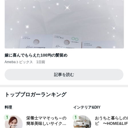
嫁に喜んでもらえた100均の髪留め
Amebaトピックス
1日前
記事を読む
トップブロガーランキング
料理
インテリア&DIY
1
1
栄養士ママそっち～の
おうちと暮らしの
簡単美味しいサイクル
ピ 〜HOME&LI