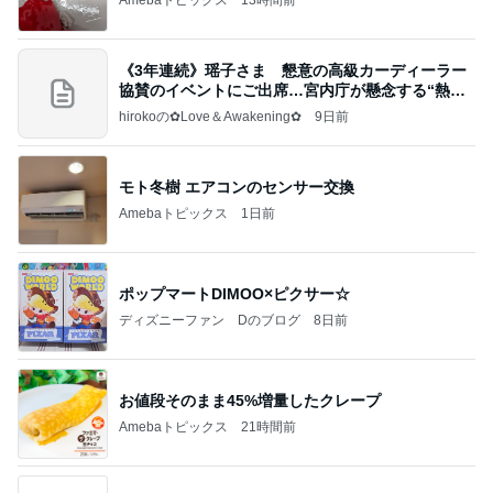
《3年連続》瑶子さま 懇意の高級カーディーラー
協賛のイベントにご出席…宮内庁が懸念する“熱心
すぎ
hirokoの✿Love＆Awakening✿
9日前
モト冬樹 エアコンのセンサー交換
Amebaトピックス
1日前
ポップマートDIMOO×ピクサー☆
ディズニーファン Dのブログ
8日前
お値段そのまま45%増量したクレープ
Amebaトピックス
21時間前