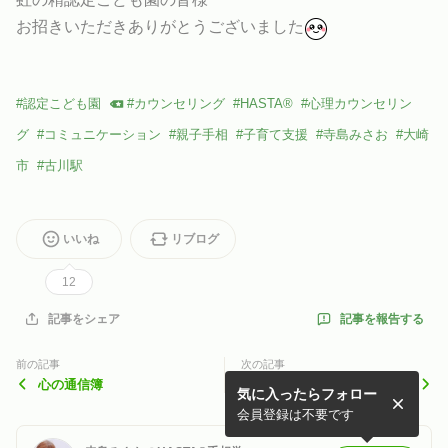
お招きいただきありがとうございました
#
認定こども園
#
カウンセリング
#
HASTA®
#
心理カウンセリン
グ
#
コミュニケーション
#
親子手相
#
子育て支援
#
寺島みさお
#
大崎
市
#
古川駅
いいね
リブログ
12
記事を報告する
記事をシェア
前の記事
次の記事
心の通信簿
【8/19(日)】オーラハンドク
気に入ったらフォロー
リスタル®プラクティショナ
ー養成講座
会員登録は不要です