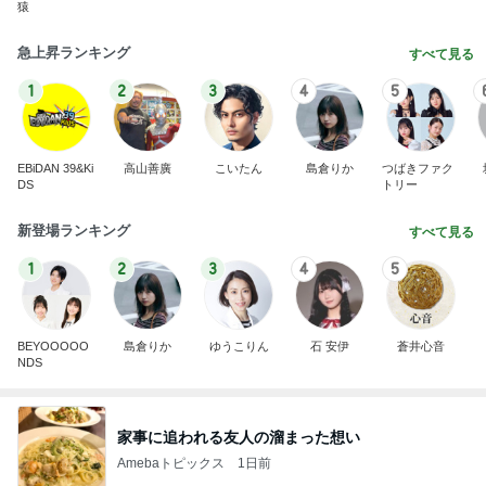
猿
急上昇ランキング
すべて見る
1
2
3
4
5
EBiDAN 39&Ki
高山善廣
こいたん
島倉りか
つばきファク
DS
トリー
新登場ランキング
すべて見る
1
2
3
4
5
BEYOOOOO
島倉りか
ゆうこりん
石 安伊
蒼井心音
NDS
家事に追われる友人の溜まった想い
Amebaトピックス
1日前