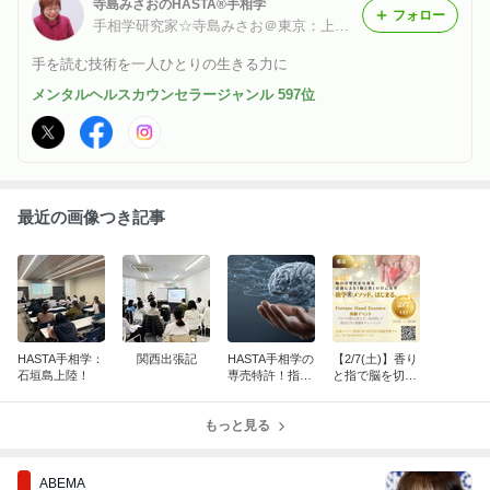
寺島みさおのHASTA®︎手相学
フォロー
手相学研究家☆寺島みさお＠東京：上野・御徒町
手を読む技術を一人ひとりの生きる力に
メンタルヘルスカウンセラージャンル 597位
最近の画像つき記事
HASTA手相学：
関西出張記
HASTA手相学の
【2/7(土)】香り
石垣島上陸！
専売特許！指学
と指で脳を切り
（ゆびがく）と
替える体験会
は
もっと見る
ABEMA