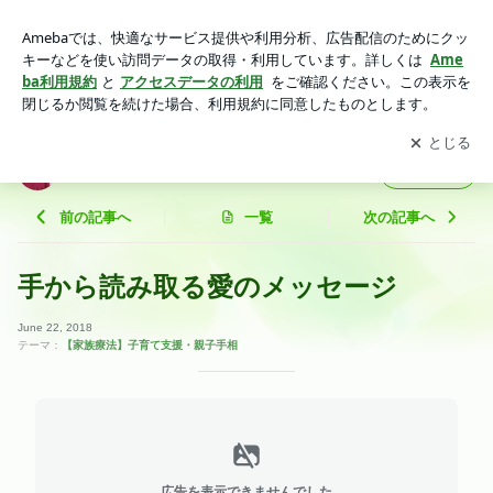
手から読み取る愛のメッセージ | 寺島みさおのHASTA®︎手相学
アプリをダウンロードして
ブログの更新通知
を受け取りまし
開く
ょう。
寺島みさおのHASTA®︎手相学
フォロー
前の記事へ
一覧
次の記事へ
手から読み取る愛のメッセージ
June 22, 2018
テーマ：
【家族療法】子育て支援・親子手相
広告を表示できませんでした