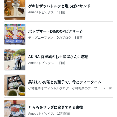
ゲキ甘ザッハトルテと塩っぱいサンド
Amebaトピックス
1日前
ポップマートDIMOO×ピクサー☆
ディズニーファン Dのブログ
8日前
AKINA 首里城のお土産屋さんに感動
Amebaトピックス
1日前
美味しいお茶とお菓子で。母とティータイム
小林礼奈オフィシャルブログ「小林礼奈のブーブー
9日前
ブログ」Powered by Ameba
とろろをサラダに変更できる裏技
Amebaトピックス
13時間前