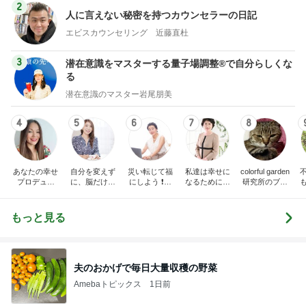
2
人に言えない秘密を持つカウンセラーの日記
エビスカウンセリング 近藤直杜
3
潜在意識をマスターする量子場調整®で自分らしくな
る
潜在意識のマスター岩尾朋美
4
5
6
7
8
あなたの幸せ
自分を変えず
災い転じて福
私達は幸せに
colorful garden
プロデュー
に、脳だけ変
にしよう ❗️心
なるために生
研究所のブロ
ス！「どうし
える♡かるふ
の力を活用し
まれた。その
グ
てこんな目に
わ脳科学で思
元気に幸せに
幸せを実現す
あうの？」あ
い通りの毎日
生きる方法
るために、量
もっと見る
なたの人に言
を創り出す！
子力学とスピ
えない悩みを
リチュアルの
解決して自分
観点から、考
の人生を再生
え紐解いてい
しませんか？
くブログで
夫のおかげで毎日大量収穫の野菜
す。
Amebaトピックス
1日前