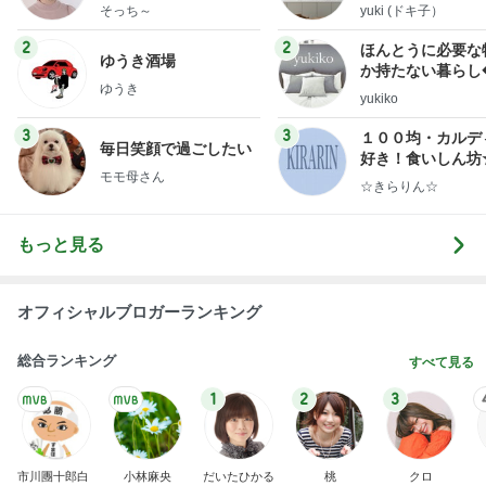
献立
そっち～
yuki (ドキ子）
2
2
ほんとうに必要な
ゆうき酒場
か持たない暮らし
ゆうき
ep Life Simple
yukiko
ンテリアのきろく
3
3
１００均・カルデ
毎日笑顔で過ごしたい
好き！食いしん坊
モモ母さん
らりん☆のブログ
☆きらりん☆
もっと見る
オフィシャルブロガーランキング
総合ランキング
すべて見る
1
2
3
市川團十郎白
小林麻央
だいたひかる
桃
クロ