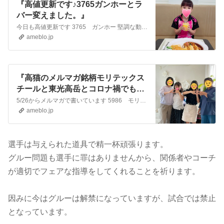
『高値更新です♪3765ガンホーとラ
バー変えました。』
今日も高値更新です 3765 ガンホー 堅調な動きですので、その他のゲーム株を物色中 気になるものを今朝打診しました。 ですが今日は金曜日。 持ち越すもの、手…
ameblo.jp
『高猫のメルマガ銘柄モリテックス
チールと東光高岳とコロナ禍でもお
友達と少しでも楽しく。』
5/26からメルマガで書いています 5986 モリテックスチール 本日も595円の高値更新となりましたメルマガ配信していますいつ入会してもバックナンバーが全て…
ameblo.jp
選手は与えられた道具で精一杯頑張ります。
グルー問題も選手に罪はありませんから、関係者やコーチ
が適切でフェアな指導をしてくれることを祈ります。
因みに今はグルーは解禁になっていますが、試合では禁止
となっています。