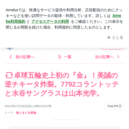
卓球五輪史上初の『金』！美誠の逆チキータ炸裂。7792コラ
ントッテと水谷サングラスは山本光学。 | hinaオフィシャルブ
アプリをダウンロードして
ブログの更新通知
を受け取りまし
開く
ログ「hinaの株ブログ」Powered by Ameba
ょう。
hinaオフィシャルブログ「hinaの株ブログ」
フォロー
前の記事へ
一覧
次の記事へ
卓球五輪史上初の『金』！美誠の
逆チキータ炸裂。7792コラントッテ
と水谷サングラスは山本光学。
2021年07月28日(水) 12時21分47秒
テーマ：
株ときどき家族