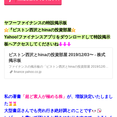
ヤフーファイナンスの特設掲示板
『ピストン西沢とhinaの投資部屋
Yahoo!ファイナンスアプリをダウンロードして特設掲示
板へアクセスしてくださいね
ピストン西沢とhinaの投資部屋 2019/12/03〜 - 株式
掲示板
ファイナンスの掲示板の「ピストン西沢とhinaの投資部屋 2019/12/03〜」のスレッド。J-WAVE連動企画 RADIO PORTFOLIO 『ピストン西沢とhinaの、投資っておもしろい！』 J-WAVE GROOVE LI…
finance.yahoo.co.jp
私の著書
「超ど素人が極める株」
が、増版決定いたしまし
た
大型書店さんでも売れ行き絶好調とのことです