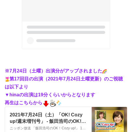
※7月24日（土曜）出演分がアップされました
第17回目の出演（2021年7月24日土曜更新）のご視聴
は以下より
▼hinaの出演は19分くらいからとなります
再生はこちらから
2021年7月24日（土）「OK! Cozy
up!週末増刊号」 - 飯田浩司のOK!
Cozy up！ - Omny.fm
ニッポン放送 「飯田浩司のOK！Cozy up!」 1週間の放送を振り返る「Ok ! Cozy up！週末増刊号」 今週の番組の聞きどころや、ご意見やメッセージ 今後のニュース予定などを新行市佳アナウンサーが紹介。 今週の株式市場のまとめと来週の見通しについてお送りするコーナー トレーダーで、株ブロガーのhinaさんが解説。 （hinaの株ブログ：…