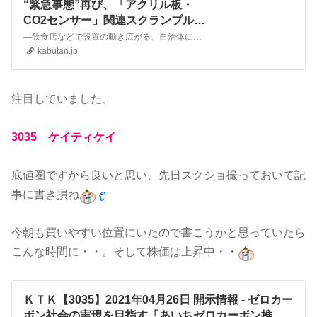
“緊急事態”再び、「アクリル板・
CO2センサー」関連スクランブル発
進へ ＜株探トップ特集＞ | 特集 - 株
―飲食店などで設置の動き広がる、自治体による補助金制度も普及の後押しに― 新型コロナウイルスの感染者数増加に歯止めがかからない状況が続いている。感染が急拡大している大阪府は２０日に、緊急事態宣言の発令を政府に要請することを決めた・・・。
探ニュース
kabutan.jp
注目していました、
3035 ケイティケイ
底値圏ですから良いと思い、先日スクショ撮っておいて記
事に書き損ね
今朝も買いやすい位置にいたので書こうかと思っていたら
こんな時間に・・。そして株価は上昇中・・
ＫＴＫ【3035】2021年04月26日 開示情報 - ゼロカー
ボン社会の実現を目指す「あいちゼロカーボン推進