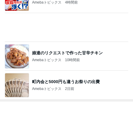
超ど素人が極める株
50件以上の記事
楽天市場
超ど素人が極める株 [ hina ]
50件以上の記事
プロフェッショナル部門ランキング
中井精也
小泉貴之
尼子勝紀
キャシー中島
こいたん
もっと見る