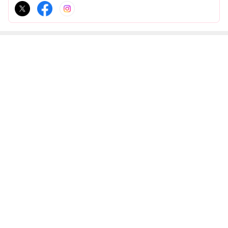
最近の画像つき記事
大成建設の株価
ジョン万次郎関
読みが正解。さ
消去法で選ばれ
の理由と反発へ
連銘柄は聖地巡
くらインターネ
る「ドル」。日
のシナリオ。ち
礼から。業界の
ット反転or戻り
本不利だからこ
びちゃん高校最
皆様と東京会館
売り。月組「侍
そ生まれるテー
後の学園祭☆
にて♡
もっと見る
タイムスリッパ
マ株。と巨人vs
ー」観劇♡
楽天ドーム観戦
へ♡
速報
ABEMA
人気芸人がアナウンサーと電撃結婚 衝
撃と祝福の声