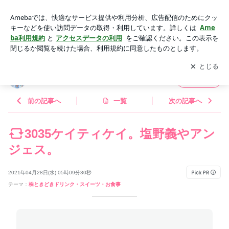
3035ケイティケイ。塩野義やアンジェス。 | hinaオフィシャル
ブログ「hinaの株ブログ」Powered by Ameba
アプリをダウンロードして
ブログの更新通知
を受け取りまし
開く
ょう。
hinaオフィシャルブログ「hinaの株ブログ」
フォロー
前の記事へ
一覧
次の記事へ
3035ケイティケイ。塩野義やアン
ジェス。
2021年04月28日(水) 05時09分30秒
テーマ：
株ときどきドリンク・スイーツ・お食事