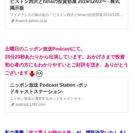
ピストン西沢とhinaの投資部屋 2019/12/03〜 - 株式
掲示板
ファイナンスの掲示板の「ピストン西沢とhinaの投資部屋 2019/12/03〜」のスレッド。J-WAVE連動企画 RADIO PORTFOLIO 『ピストン西沢とhinaの、投資っておもしろい！』 J-WAVE GROOVE LI…
finance.yahoo.co.jp
土曜日のニッポン放送Podcastにて。
28分20秒あたりから出演しています。おかげさまで投資
初心者の方にもわかりやすいとご好評を頂き、ありがとう
ございます
ニッポン放送 Podcast Station -ポッ
ドキャストステーション-
ニッポン放送が運営するポッドキャストサイト。Podcast Stationです。
podcast.1242.com
私の著書
「超ど素人が極める株」
が、増版決定いたしまし