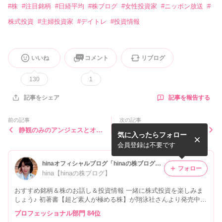
#
株
#
注目銘柄
#
日経平均
#
株ブログ
#
女性投資家
#
ニッポン放送
#
株式投資
#
主婦投資家
#
デイトレ
#
投資情報
いいね
コメント
リブログ
130
1
記事を報告する
記事をシェア
前の記事
次の記事
静観のみのアンジェスとオン
デイトレの6613QDレーザと
気に入ったらフォロー
キヨーとカスタマイズ甘酒③
長期の日本電産と決算プレイ
暑い日にオススメ！
の難しさ。
会員登録は不要です
hinaオフィシャルブログ「hinaの株ブログ」Powered by Ameba
フォロー
hina【hinaの株ブログ】
おすすめ銘柄＆株のお話し＆投資情報 一緒に株式投資を楽しみま
しょう♪ 初著書【超ど素人が極める株】が翔泳社さんより発売中！
私の詳細はプロフィールをご覧ください♪
プロフェッショナル部門 84位