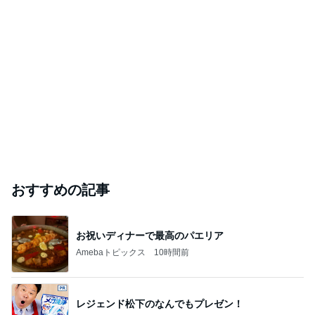
ありがとうございます
市川團十郎白猿オフィシャルB
3日前
｢元こども店長｣加藤清史郎 喜びの報告
Amebaトピックス
1日前
斎藤元彦がぶらぶら動画のアップを止めた
Bank of Dreamの公営競技はどこへ行く
9日前
この記事でPickされているアイテム
Amazon（アマゾン）