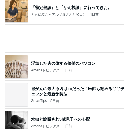
浮気した夫の億する価値のパソコン
Amebaトピックス
1日前
胃がんの最大原因は○○だった！医師も勧める〇〇チ
ェックと最新予防法
SmartTips
5日前
水虫と診断され3歳息子への心配
Amebaトピックス
1日前
特定健診結果♡すげー箱♡バズった白桃烏龍茶♡
Nのための
13日前