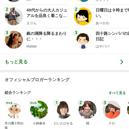
2
2
40代からの大人カジュ
日曜日は９時まで
アルを品良く着こなす
い。
ファッションブログ
えりん
あべかわ
3
3
銀の滴降る降るまわり
四十路シンパパの
に・・・
日記
illallan
はやパパ
もっと見る
オフィシャルブロガーランキング
総合ランキング
すべて見る
1
2
3
市川團十郎白
小林麻央
だいたひかる
桃
クロ
猿