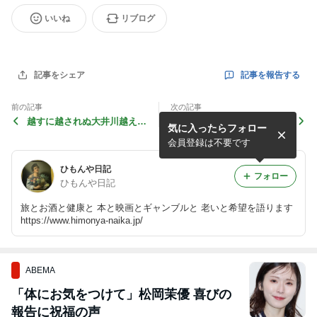
いいね
リブログ
記事を報告する
記事をシェア
前の記事
次の記事
越すに越されぬ大井川越えて
越すに越されぬ大井川越えて
気に入ったらフォロー
10～どうにかなるさの堂平
9～線路は軋むよどこまでも
会員登録は不要です
ひもんや日記
フォロー
ひもんや日記
旅とお酒と健康と 本と映画とギャンブルと 老いと希望を語ります
https://www.himonya-naika.jp/
ABEMA
「体にお気をつけて」松岡茉優 喜びの
報告に祝福の声