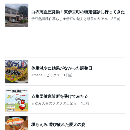
白衣高血圧発動！東伊豆町の特定健診に行ってきた
伊豆熱川移住暮らし★伊豆の魅力と移住のリアル
8日前
体重減少に効果がなかった調整日
Amebaトピックス
1日前
☆集団健康診断を受けてみた☆
☆ゆみ氏＠のヲタヲタ日記☆
7日前
堀ちえみ 遊び疲れた愛犬の姿
Amebaトピックス
1日前
今年も出てるなぁ