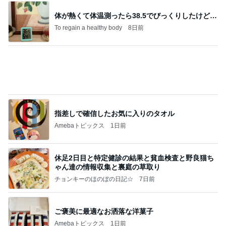
指差しで確信したお気に入りのタオル
Amebaトピックス
1日前
休足2日目と特定健診の結果と貧血検査と野良猫ち
ゃん達の情報収集と裏庭の草取り
チョンキーのほのぼの日記☆
7日前
ご褒美に最適なお洒落な洋菓子
Amebaトピックス
1日前
おはようございます。 特定健診まで1カ月
小さな保護猫のライナ・メイ
1日前