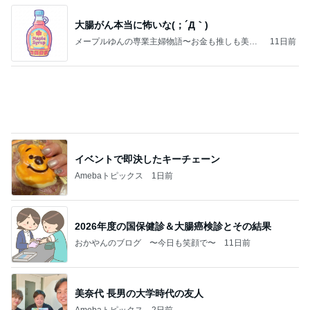
イベントで即決したキーチェーン
Amebaトピックス
1日前
2026年度の国保健診＆大腸癌検診とその結果
おかやんのブログ 〜今日も笑顔で〜
11日前
美奈代 長男の大学時代の友人
Amebaトピックス
2日前
特定健診 イオンで買い物 秋になるまで
MOKOMOKO
1日前