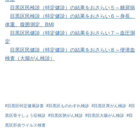
目黒区民検診（特定健診）の結果をおさらい５～糖尿病
目黒区民検診（特定健診）の結果をおさらい６～身長、
体重、腹囲測定、BMI
目黒区民健診（特定健診）の結果をおさらい７～血圧測
定
目黒区民健診（特定健診）の結果をおさらい８～便潜血
検査（大腸がん検診）
#
目黒区特定健康診査
#
目黒区ものわすれ検診
#
目黒区胃がん検診
#
目
黒区骨そしょう症検診
#
目黒区肺がん検診
#
目黒区大腸がん検診
#
目
黒区肝炎ウイルス検査