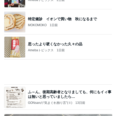
思ったより硬くなかった久々の品
Amebaトピックス
1日前
ふ～ん、後期高齢者となりましても、何にもイィ事
は無いと思っていましたら…
GONsanの“気まぐれ独り言”(Ⅱ)
13日前