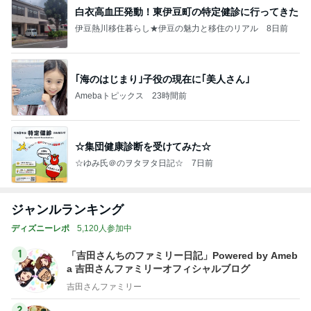
白衣高血圧発動！東伊豆町の特定健診に行ってきた
伊豆熱川移住暮らし★伊豆の魅力と移住のリアル
8日前
｢海のはじまり｣子役の現在に｢美人さん｣
Amebaトピックス
23時間前
☆集団健康診断を受けてみた☆
☆ゆみ氏＠のヲタヲタ日記☆
7日前
ジャンルランキング
ディズニーレポ
5,120人参加中
1
「吉田さんちのファミリー日記」Powered by Ameb
a 吉田さんファミリーオフィシャルブログ
吉田さんファミリー
2