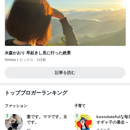
水森かおり 早起きし見に行った絶景
Amebaトピックス
1日前
記事を読む
トップブロガーランキング
ファッション
子育て
1
1
妻です。ママです。女
kosodatefulな毎
です。
オギャ子の暴走～
eri.
オギャ子