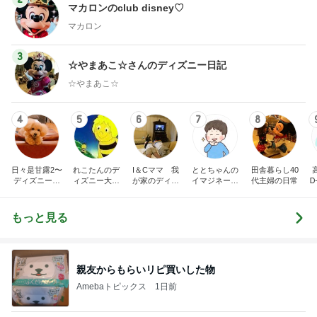
マカロンのclub disney♡
マカロン
3
☆やまあこ☆さんのディズニー日記
☆やまあこ☆
4
5
6
7
8
日々是甘露2〜
れこたんのデ
I＆Cママ 我
ととちゃんの
田舎暮らし40
ディズニー風
ィズニー大好
が家のディズ
イマジネーシ
代主婦の日常
Ꭰ
味〜
き♡孫4人
ニー♡ブログ
ョンタイム
もっと見る
親友からもらいリピ買いした物
Amebaトピックス
1日前