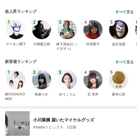
急上昇ランキング
すべて見る
1
2
3
4
5
デーモン閣下
片岡愛之助
林下清志(ビッ
沢田聖子
金沢克彦
グダディ)
新登場ランキング
すべて見る
1
2
3
4
5
BEYOOOOO
島倉りか
ゆうこりん
石 安伊
蒼井心音
NDS
小川菜摘 届いたマイケルグッズ
Amebaトピックス
2日前