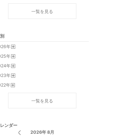
一覧を見る
別
026
年
開
025
年
く
開
024
年
く
開
023
年
く
開
022
年
く
開
く
一覧を見る
レンダー
2026年 8月