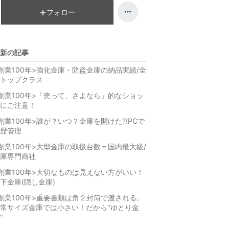
ン
キ
フォロー
グ
ン
上
グ
昇
下
新の記事
降
創業100年>強化金庫・防盗金庫の納品実績/全
トップクラス
創業100年>「売って、さよなら」的なショッ
にご注意！
創業100年>誰が？いつ？金庫を開けた⁈PCで
歴管理
創業100年>大型金庫の取扱台数＝国内最大級/
庫専門商社
創業100年>大切なものは見えない方がいい！
下金庫(隠し金庫)
創業100年>重要書類は角２封筒で渡される。
常サイズ金庫では小さい！だから"ゆとり金
"