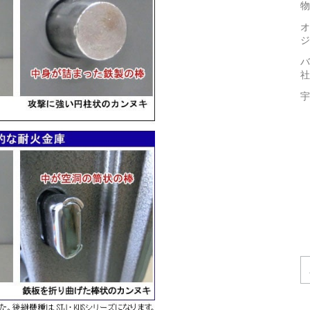
物
オ
ジ
バ
社