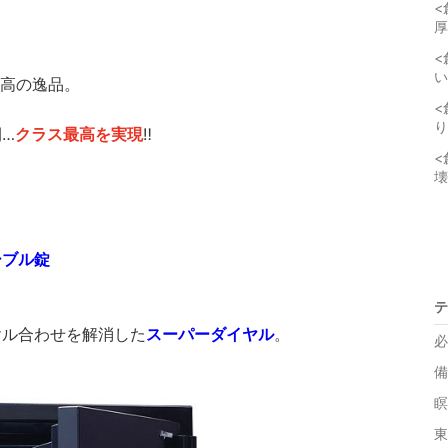
<
厚
<
い
至高の逸品。
<
り
…
クラス最高を実現
‼️
<
壊
シブル錠
テ
ヤル合わせを解消した
スーパーダイヤル
。
必
備
瞑
東