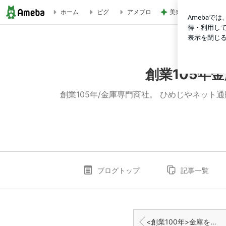
美奈代 大好評で形
ホーム
ピグ
アメブロ
<創業100年>見た目は小型、重さは100kg超/金庫専門店 | 
創業105年
創業105年/金庫専門商社。 ひめじやネッ
ブログトップ
記事一覧
<創業100年>金庫を固定します！持ち去り対策