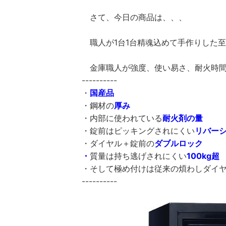
さて、今日の商品は、、、
職人が1台1台精魂込めて手作りした
金庫職人が強度、使い易さ、耐火時間
----------
・
国産品
・鋼材の
厚み
・内部に使われている
耐火剤の量
・錠前はピッキングされにくい
リバー
・ダイヤル＋錠前の
ダブルロック
・
質量は持ち逃げされにくい
100kg超
・そして極め付けは従来の煩わしダイ
----------