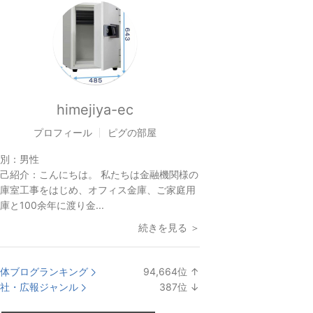
himejiya-ec
プロフィール
ピグの部屋
別：
男性
己紹介：
こんにちは。 私たちは金融機関様の
庫室工事をはじめ、オフィス金庫、ご家庭用
庫と100余年に渡り金...
続きを見る ＞
体ブログランキング
94,664
位
↑
ラ
社・広報ジャンル
387
位
↓
ン
ラ
キ
ン