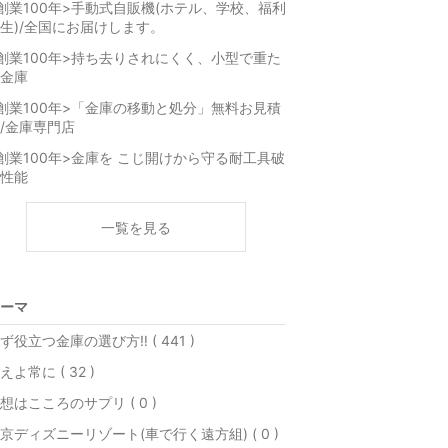
創業100年>手動式自販機(ホテル、学校、福利
生)/全国にお届けします。
創業100年>持ち去りされにくく、小型で重た
金庫
創業100年>「金庫の移動と処分」無料お見積
/金庫専門店
創業100年>金庫を こじ開けから守る耐工具破
性能
一覧を見る
ーマ
ず役立つ金庫の選び方‼️ ( 441 )
えよ常に ( 32 )
想はこころのサプリ ( 0 )
京ディズニーリゾート(車で行く遠方組) ( 0 )