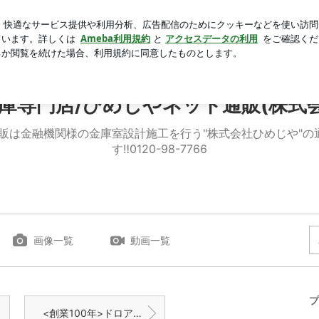
が綺麗なスカート
芸能人ブログ
人気ブログ
新規登録
創業105年金庫専門店/ひめじやネット通販(株式会社ひめじや)
金庫専門店/ひめじやネット通販(株式
ト通販は金融機関様の金庫室設計施工を行う"株式会社ひめじや"
す‼0120-98-7766
画像一覧
動画一覧
プ
<創業100年>ドロアー（レジスターの引出しのみ）