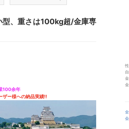
小型、重さは100kg超/金庫専
性
自
金
金
業100余年
ユーザー様への納品実績‼️
全
会