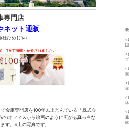
庫専門店
やネット通販
最
会社ひめじや)
<
国
聞、TVで掲載・紹介されました。
<
プ
<
履
<
金
<
床
で金庫専門店を100年以上営んでいる「株式会
<
通
階のオフィスから絵画のように広がる真っ白な
庫
ます。※上の写真です。