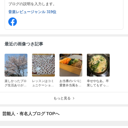
ブログの説明を入力します。
音楽レビュージャンル 319位
最近の画像つき記事
楽しかったブロ
レッスンはコミ
お当番のパパに
幸せやなあ。卒
グ生活ありがと
ュニケーショ
愛妻弁当風を作
業してもずっと
うございまし
ン 1人1人をよ
る 今日から8
ひまわりっ子で
た。感謝感謝の
く知ること。だ
日間はお休みで
いてくれること
16年｡人生で1番
から気づいたこ
もっと見る
す。
頑張った1年で
とを書き続ける
す。
んです。
芸能人・有名人ブログ TOPへ