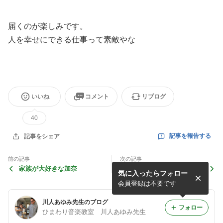
届くのが楽しみです。
人を幸せにできる仕事って素敵やな
いいね
コメント
リブログ
40
記事を報告する
記事をシェア
前の記事
次の記事
家族が大好きな加奈
こうくんの夢はずっと変わら
気に入ったらフォロー
ずピアニスト
会員登録は不要です
川人あゆみ先生のブログ
フォロー
ひまわり音楽教室 川人あゆみ先生