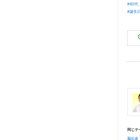
#60代
#誕生
同じテ
脳出血