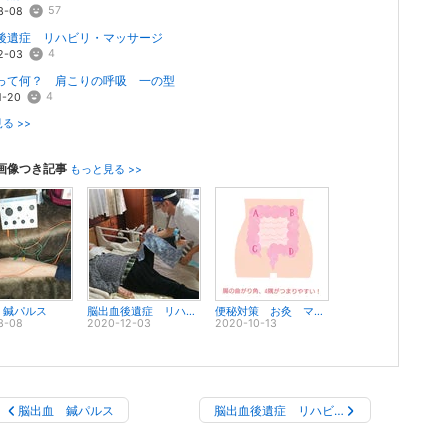
57
3-08
後遺症 リハビリ・マッサージ
4
2-03
って何？ 肩こりの呼吸 一の型
4
1-20
る >>
画像つき記事
もっと見る >>
 鍼パルス
脳出血後遺症 リハビリ・マッサージ
便秘対策 お灸 マッサージ
3-08
2020-12-03
2020-10-13
脳出血 鍼パルス
脳出血後遺症 リハビ…