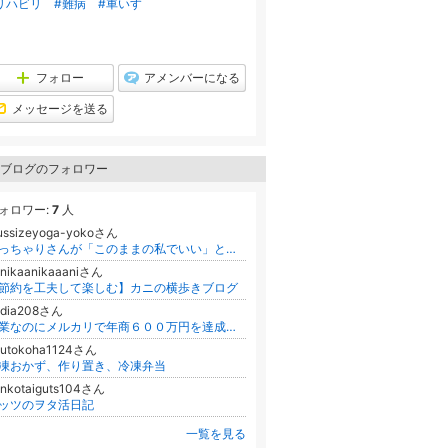
リハビリ
#難病
#車いす
フォロー
アメンバーになる
メッセージを送る
ブログのフォロワー
ォロワー:
7
人
ussizeyoga-yokoさん
ぽっちゃりさんが「このままの私でいい」と思えるマインドになるプラスサイズ専門オンラインヨガ/滝沢陽子
nikaanikaaaniさん
節約を工夫して楽しむ】カニの横歩きブログ
udia208さん
副業なのにメルカリで年商６００万円を達成！重要なのはテクニックではなく、"視点を変えるマインド"だった！！
kutokoha1124さん
凍おかず、作り置き、冷凍弁当
inkotaiguts104さん
ッツのヲタ活日記
一覧を見る