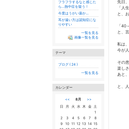
先日、
フラフラするなと感じた
ら…熱中症を疑う！
「人
今度はうがい薬か…
と、
耳が遠い方は認知症にな
りやすい
「40
と、
一覧を見る
画像一覧を見る
私は、
今が
テーマ
その
ブログ ( 24 )
楽しさ
一覧を見る
あと、
と、
カレンダー
<<
8月
>>
日
月
火
水
木
金
土
1
2
3
4
5
6
7
8
9
10
11
12
13
14
15