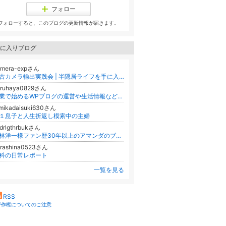
フォロー
フォローすると、このブログの更新情報が届きます。
に入りブログ
amera-expさん
中古カメラ輸出実践会 | 半隠居ライフを手に入れる方法
aruhaya0829さん
副業で始めるWPブログの運営や生活情報など徹底リサーチ！THE WORLD
mikadaisuki630さん
１息子と人生折返し模索中の主婦
drlgthrbukさん
小林洋一様ファン歴30年以上のアマンダのブログ
urashina0523さん
科の日常レポート
一覧を見る
RSS
著作権についてのご注意