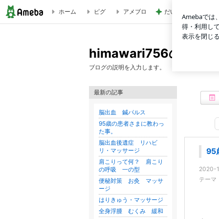
ホーム
ピグ
アメブロ
だいた 美味しい梅
95歳の患者さまに教わった事。 | himawari756のブログ
himawari756のブロ
ブログの説明を入力します。
最新の記事
脳出血 鍼パルス
95歳の患者さまに教わっ
た事。
脳出血後遺症 リハビ
リ・マッサージ
9
肩こりって何？ 肩こり
2020-1
の呼吸 一の型
テーマ
便秘対策 お灸 マッサ
ージ
はりきゅう・マッサージ
全身浮腫 むくみ 緩和