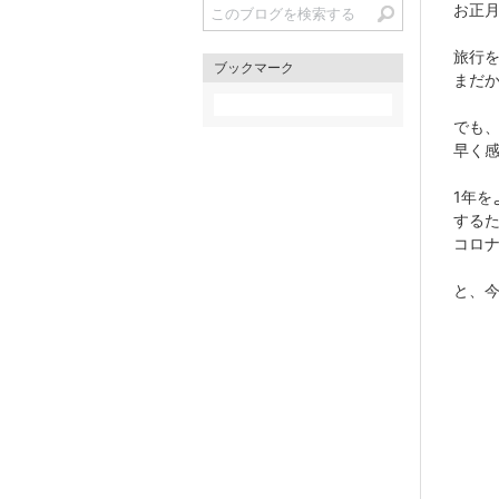
お正
旅行
ブックマーク
まだ
でも
早く
1年を
する
コロ
と、