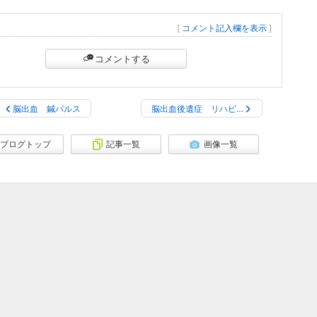
[
コメント記入欄を表示
]
コメントする
脳出血 鍼パルス
脳出血後遺症 リハビ…
ブログトップ
記事一覧
画像一覧