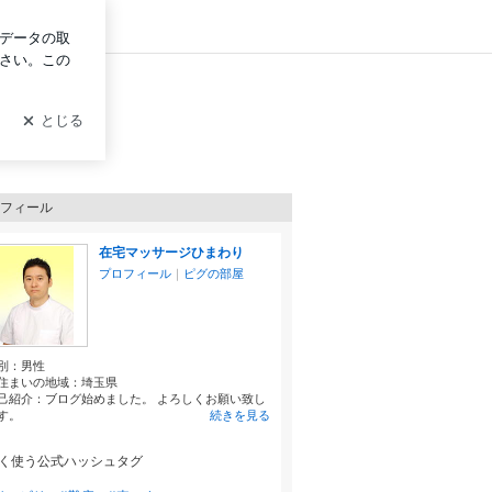
イン
フィール
在宅マッサージひまわり
プロフィール
｜
ピグの部屋
別：
男性
住まいの地域：
埼玉県
己紹介：ブログ始めました。 よろしくお願い致し
す。
続きを見る
く使う公式ハッシュタグ