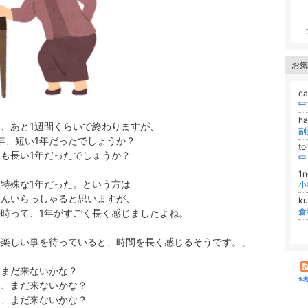
お気
c
h
、あと1週間くらいで終わりますが、
年、短い1年だったでしょうか？
to
も長い1年だったでしょうか？
中
1n
特殊な1年だった。という方は
さんいらっしゃると思いますが、
k
倉
の時って、1年がすごく長く感じましたよね。
か楽しい事を待っていると、時間を長く感じるそうです。」
、まだ来ないかな？
※
み、まだ来ないかな？
日、まだ来ないかな？