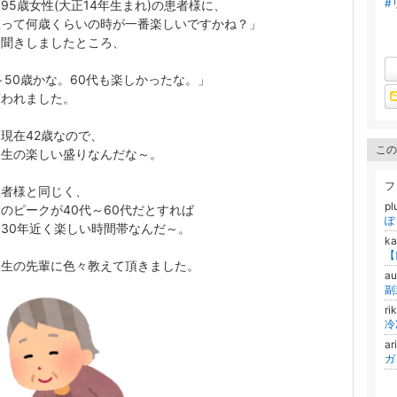
#
95歳女性(大正14年生まれ)の患者様に、
生って何歳くらいの時が一番楽しいですかね？」
お聞きしましたところ、
～50歳かな。60代も楽しかったな。」
言われました。
現在42歳なので、
この
人生の楽しい盛りなんだな～。
フ
患者様と同じく、
pl
のピークが40代～60代だとすれば
30年近く楽しい時間帯なんだ～。
ka
【
人生の先輩に色々教えて頂きました。
a
ri
冷
ar
ガ