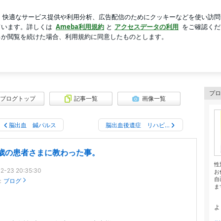
シソの下拵え
芸能人ブログ
人気ブログ
新規登録
ログ
グ
プロ
ブログトップ
記事一覧
画像一覧
脳出血 鍼パルス
脳出血後遺症 リハビ…
5歳の患者さまに教わった事。
性
2-23 20:35:30
お
自
：
ブログ
ま
よ