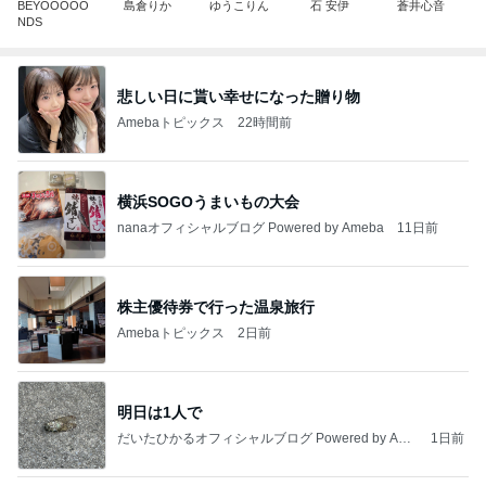
BEYOOOOO
島倉りか
ゆうこりん
石 安伊
蒼井心音
NDS
悲しい日に貰い幸せになった贈り物
Amebaトピックス
22時間前
横浜SOGOうまいもの大会
nanaオフィシャルブログ Powered by Ameba
11日前
株主優待券で行った温泉旅行
Amebaトピックス
2日前
明日は1人で
だいたひかるオフィシャルブログ Powered by Ame
1日前
ba