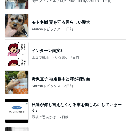
桃オフィシャルブログ Powered by Ameba
1日前
モト冬樹 妻を守る男らしい愛犬
Amebaトピックス
1日前
インターン面接3
四コマ戦士 パパ戦記
7日前
野沢直子 再婚相手と姉が初対面
Amebaトピックス
2日前
私達が何も言えなくなる事を楽しみにしていまー
す｡
最後の悪あがき
2日前