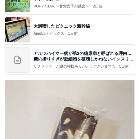
POP☆STAR 〜甘党女子の戯言〜
2日前
大満喫したピクニック新幹線
Amebaトピックス
1日前
アルツハイマー病が第3の糖尿病と呼ばれる理由…
糖の摂りすぎが脳細胞を破壊しかねないインスリン
の恐
サクラサク ご縁の神様ありがとうございます☆
5日前