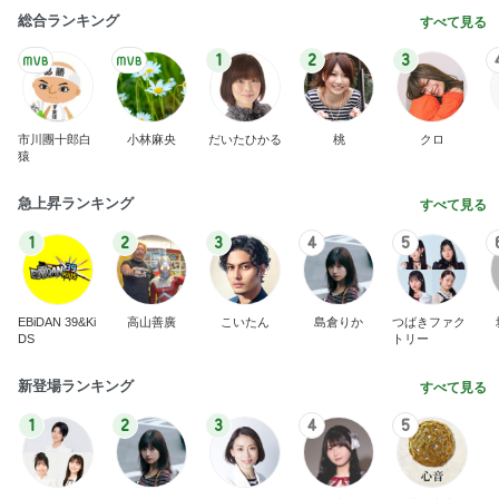
総合ランキング
すべて見る
1
2
3
市川團十郎白
小林麻央
だいたひかる
桃
クロ
猿
急上昇ランキング
すべて見る
1
2
3
4
5
EBiDAN 39&Ki
高山善廣
こいたん
島倉りか
つばきファク
DS
トリー
新登場ランキング
すべて見る
1
2
3
4
5