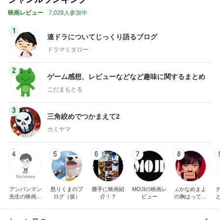
映画レビュー
7,028人参加中
1
連ドラについてじっくり語るブログ
ドラマミタロー
2
ゲーム感想、レビューなどなど趣味に関するまとめ
こだまもとる
3
三角絞めでつかまえて2
カミヤマ
4
5
6
7
8
アンパンマン
怒りくまのブ
勝手に映画紹
MOJIの映画レ
∠かなめまよ
先生の映画講
ログ（仮）
介！？
ビュー
の胸はって行
座
け〜！自信持
って行け〜！