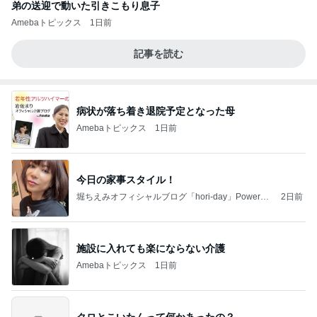
弟の送迎で動いた引きこもり息子
Amebaトピックス
1日前
記事を読む
病状が落ち着き退院予定となった母
Amebaトピックス
1日前
今日の家事スタイル！
堀ちえみオフィシャルブログ「hori-day」Powered
2日前
by Ameba
施設に入れても楽にならない介護
Amebaトピックス
1日前
クロとこいたんって何かあったの？