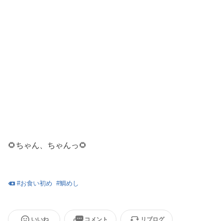
🌻ちゃん、ちゃんっ🌻
#
お食い初め
#
鯛めし
いいね
コメント
リブログ