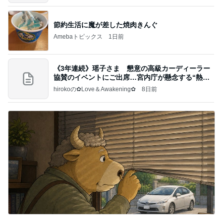
節約生活に魔が差した焼肉きんぐ
Amebaトピックス
1日前
《3年連続》瑶子さま 懇意の高級カーディーラー
協賛のイベントにご出席…宮内庁が懸念する“熱心
すぎ
hirokoの✿Love＆Awakening✿
8日前