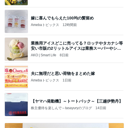
嫁に喜んでもらえた100均の髪留め
Amebaトピックス
12時間前
業務用アイスどこに売ってる？ロッテやタカナシ等
安い市販の2リットルアイスは業務スーパーやシャ
トレ
AKO | Smart Life
8日前
夫に無理だと思い荷物をまとめた嫁
Amebaトピックス
1日前
【ヤマハ発動機】～トートバック～【三越伊勢丹】
株主優待を楽しんで～tasayuryのブログ
14日前