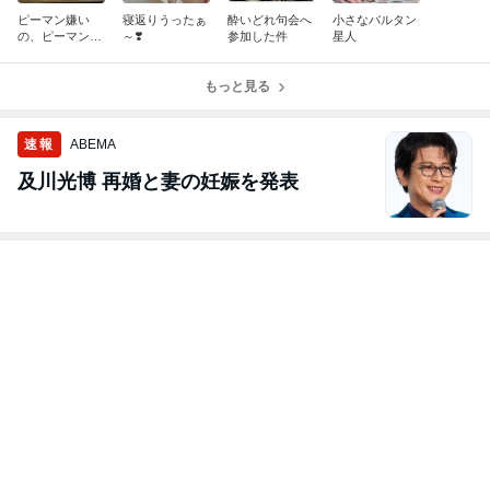
ピーマン嫌い
寝返りうったぁ
酔いどれ句会へ
小さなバルタン
の、ピーマンの
～❣️
参加した件
星人
肉詰め
もっと見る
速報
ABEMA
及川光博 再婚と妻の妊娠を発表