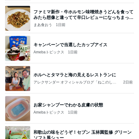
ファミマ新作・牛ホルモン味噌焼きうどんを食って
みたら想像と違ってて辛口レビューになっちまった
話
まあ食おう
1日前
キャンペーンで当選したカップアイス
Amebaトピックス
1日前
ホルヘとタマラと海の見えるレストランに
アレクサンダー オフィシャルブログ「ねこのしっ
2日前
ぽ欲しいな」Powered by Ameba
お家シャンプーでわかる皮膚の状態
Amebaトピックス
1日前
和歌山の味をどうぞ！セブン 玉林園監修 グリーン
ソフト風シュー