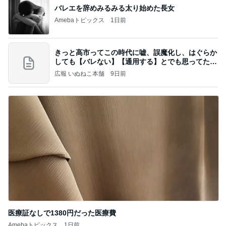
バレエを辞めみるみる太り始めた長女
Amebaトピックス
1日前
きっと高市ってこの時代に嘘、誤魔化し、はぐらか
しても【バレない】【通用する】とでも思ってたん
だろ
広報 いぬねこ本舗
9日前
医療証なしで1380円だった医療費
Amebaトピックス
1日前