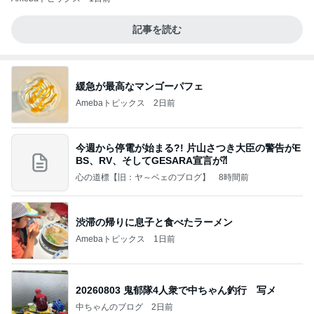
記事を読む
緩急が最高なマンゴーパフェ
Amebaトピックス
2日前
今週から停電が始まる?! 片山さつき大臣の警告がE
BS、RV、そしてGESARA宣言が⁈
心の道標【旧：ヤ～ベェのブログ】
8時間前
渋滞の帰りに息子と食べたラーメン
Amebaトピックス
1日前
20260803 鬼郁隊4人衆で中ちゃん釣行 写メ
中ちゃんのブログ
2日前