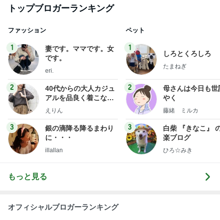
トップブロガーランキング
ファッション
ペット
1
1
妻です。ママです。女
しろとくろしろ
です。
たまねぎ
eri.
2
2
40代からの大人カジュ
母さんは今日も世
アルを品良く着こなす
やく
ファッションブログ
えりん
藤緒 ミルカ
3
3
銀の滴降る降るまわり
白柴 『きなこ』 
に・・・
楽ブログ
illallan
ひろ☆みき
もっと見る
オフィシャルブロガーランキング