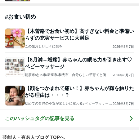
#
お食い初め
【木曽路でお食い初め】高すぎない料金と準備い
らずの充実サービスに大満足
この愛おしい日々に栞を
2026年8月7日
【8月満→増席】赤ちゃんの眠る力を引き出す♡
ベビーマッサージ
朝霞市/志木市/新座市/和光市 自分らしい子育てと働き
2026年8月7日
方を作り出す♡ママのためのベビーマッサージ
【顔をつかまれて痛い！】赤ちゃんが顔を触りた
がる理由は・・・？
初めての育児の不安が楽しいに変わる♪ベビーマッサージ
2026年8月7日
教室touch【愛媛・松山 】遠藤りさ
このハッシュタグの記事を見る
芸能人・有名人ブログ TOPへ