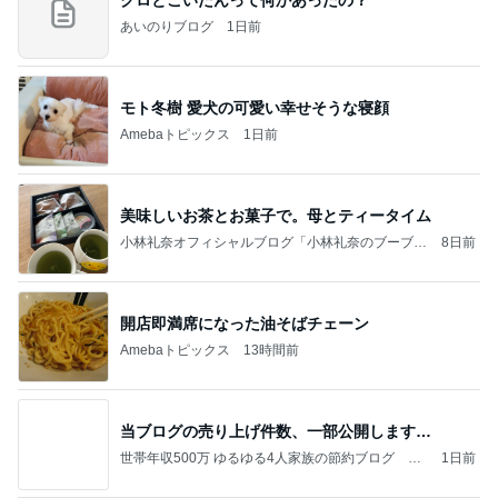
あいのりブログ
1日前
モト冬樹 愛犬の可愛い幸せそうな寝顔
Amebaトピックス
1日前
美味しいお茶とお菓子で。母とティータイム
小林礼奈オフィシャルブログ「小林礼奈のブーブー
8日前
ブログ」Powered by Ameba
開店即満席になった油そばチェーン
Amebaトピックス
13時間前
当ブログの売り上げ件数、一部公開します…
世帯年収500万 ゆるゆる4人家族の節約ブログ 〜
1日前
ケチ旦那と金銭感覚マヒ嫁の日々〜