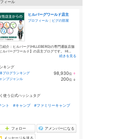
フィール
ヒルバーグワールド店主
プロフィール
｜
ピグの部屋
己紹介：ヒルバーグ(HILLEBERG)の専門通販店舗
ヒルバーグワールド】の店主ブログです。 HI...
続きを見る
ンキング
98,930
体ブログランキング
位
↑
ラ
200
ャンプジャンル
位
↓
ン
ラ
キ
ン
ン
キ
グ
く使う公式ハッシュタグ
ン
上
グ
昇
下
テント
#キャンプ
#ファミリーキャンプ
降
フォロー
アメンバーになる
メッセージを送る