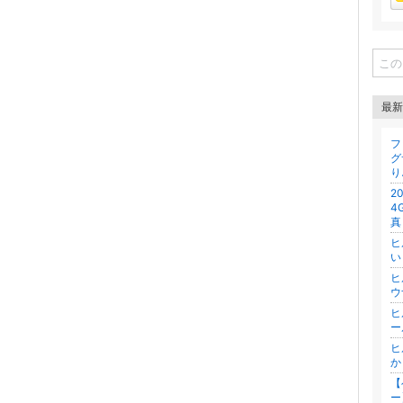
最新
フ
グ
り
2
4
真
ヒ
い
ヒ
ウ
ヒ
ー
ヒ
か
【
ー