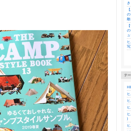
き
【
の
敵
【
の
ュ
ヒ
写
テー
H
ヒ
ヒ
ヒ
ヒ
)
ヒ