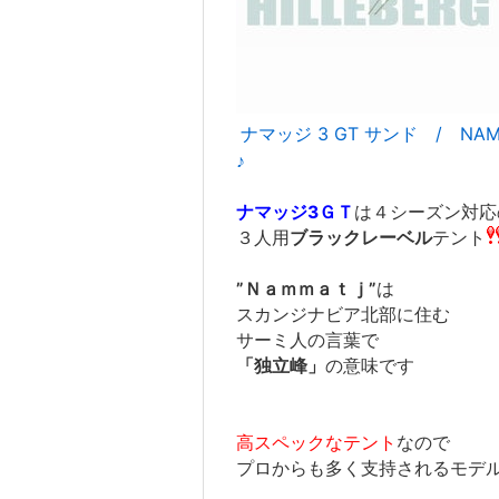
ナマッジ 3 GT サンド / NAMM
♪
ナマッジ3ＧＴ
は４シーズン対応
３人用
ブラックレーベル
テント
”Ｎａｍｍａｔｊ”
は
スカンジナビア北部に住む
サーミ人の言葉で
「独立峰」
の意味です
高スペックなテント
なので
プロからも多く支持されるモデ