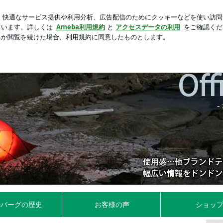
ッサリとカット
芸能人ブログ
人気ブログ
新規登録
グ(HILLEBERG) 通販店舗 ヒルバーグワールドの店主ブロ
ルバーグの歴史
お客様の声
ショッ
運営しています。