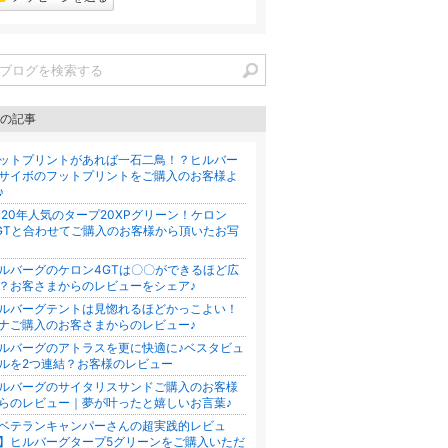
の記事
ットプリントがあれば一石二鳥！？ヒルバー
サイボのフットプリントをご購入のお客様よ
♪
020年人気のタープ20XPグリーン！ケロン
GTと合わせてご購入のお客様から頂いたお写
ルバーグのケロン4GTは〇〇ができるほど広
？お客さまからのレビューをシェア♪
ルバーグテントは見惚れるほどかっこよい！
ナご購入のお客さまからのレビュー♪
ルバーグのアトラスを更に快適に♪ベスタビュ
ルを2つ連結？お客様のレビュー
ルバーグのサイタリスサンドご購入のお客様
らのレビュー｜夢が叶ったと嬉しいお言葉♪
ベテランキャンパーさんの超実践的レビュ
】ヒルバーグタープ5グリーンをご購入いただ