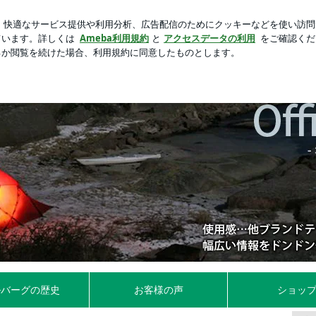
してくれた夫の行動
芸能人ブログ
人気ブログ
新規登録
ト編ー | ヒルバーグ(HILLEBERG) 通販店舗 ヒルバ
ルバーグの歴史
お客様の声
ショッ
運営しています。