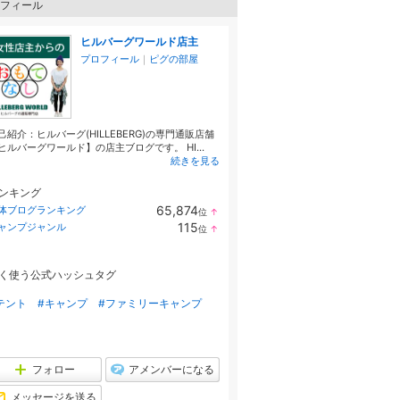
フィール
ヒルバーグワールド店主
プロフィール
｜
ピグの部屋
己紹介：ヒルバーグ(HILLEBERG)の専門通販店舗
ヒルバーグワールド】の店主ブログです。 HI...
続きを見る
ンキング
65,874
体ブログランキング
位
↑
ラ
115
ャンプジャンル
位
↑
ン
ラ
キ
ン
ン
キ
グ
く使う公式ハッシュタグ
ン
上
グ
昇
上
テント
#キャンプ
#ファミリーキャンプ
昇
フォロー
アメンバーになる
メッセージを送る