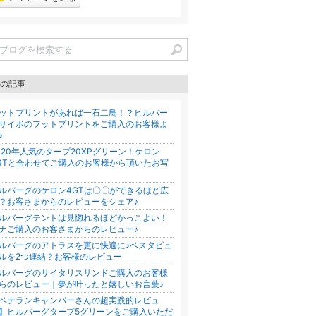
の記事
ットプリントがあれば一石二鳥！？ヒルバー
サイボのフットプリントをご購入のお客様よ
♪
020年人気のタープ20XPグリーン！ケロン
GTと合わせてご購入のお客様から頂いたお写
ルバーグのケロン4GTは〇〇ができるほど広
？お客さまからのレビューをシェア♪
ルバーグテントは見惚れるほどかっこよい！
ナご購入のお客さまからのレビュー♪
ルバーグのアトラスを更に快適に♪ベスタビュ
ルを2つ連結？お客様のレビュー
ルバーグのサイタリスサンドご購入のお客様
らのレビュー｜夢が叶ったと嬉しいお言葉♪
ベテランキャンパーさんの超実践的レビュ
】ヒルバーグタープ5グリーンをご購入いただ