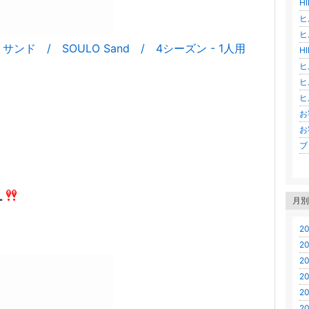
H
ヒ
ヒ
サンド / SOULO Sand / 4シーズン - 1人用
H
ヒ
ヒ
ヒ
お
お
ブロ
１
月別
20
20
20
20
20
20