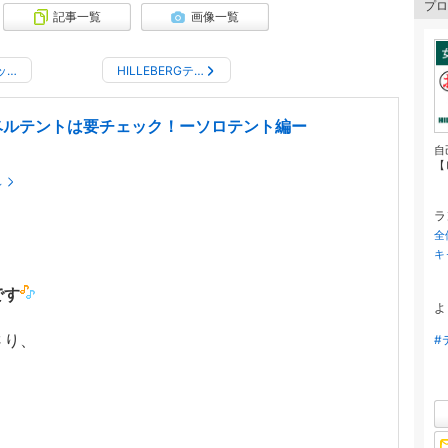
プロ
記事一覧
画像一覧
ッ…
HILLEBERGテ…
ベルテントは要チェック！ーソロテント編ー
自
【
～
ラ
全
キ
です
よ
さり、
#