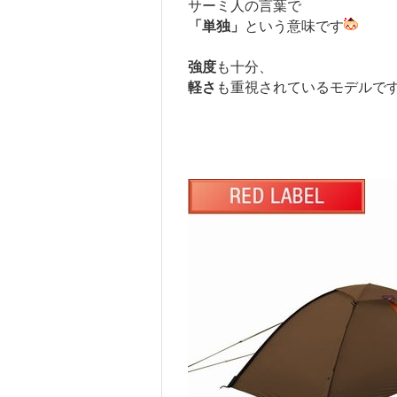
サーミ人の言葉で
「単独」
という意味です
強度
も十分、
軽さ
も重視されているモデルで