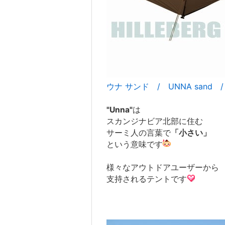
ウナ サンド / UNNA sand 
"Unna"
は
スカンジナビア北部に住む
サーミ人の言葉で
「小さい」
という意味です
様々なアウトドアユーザーから
支持されるテントです