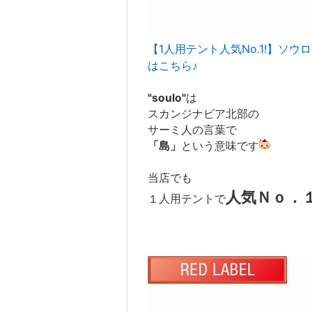
【1人用テント人気No.1!】ソウロ 
はこちら♪
"soulo"
は
スカンジナビア北部の
サーミ人の言葉で
「島」
という意味です
当店でも
人気Ｎｏ．
１人用テントで