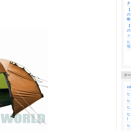
き
【
の
敵
【
の
ュ
ヒ
写
テー
H
ヒ
ヒ
ヒ
ヒ
)
ヒ