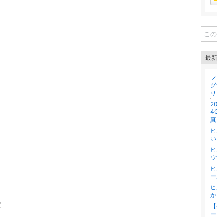
最新
フ
グ
り
2
4
真
ヒ
い
ヒ
ウ
ヒ
ー
ヒ
か
な
【
ー