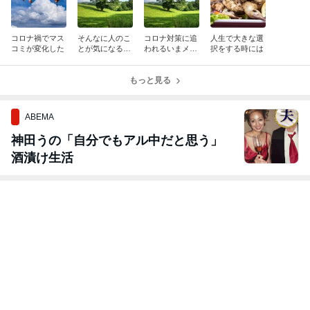
コロナ禍でマス
そんなに人のこ
コロナ対策に追
人生で大きな選
コミが変化した
とが気になるん
われるいまメデ
択をする時には
か
ィア登場する方
法
もっと見る
ABEMA
神田うの「自分でもアル中だと思う」
酒漬け生活