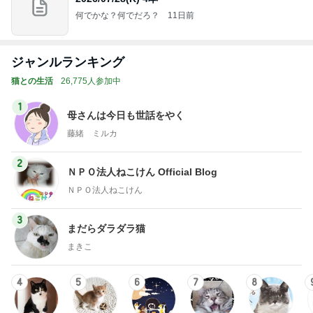
何でかな？何でだろ？
11日前
ジャンルランキング
猫との生活
26,775人参加中
1
母さんは今日も世話をやく
藤緒 ミルカ
2
ＮＰＯ法人ねこけん Official Blog
ＮＰＯ法人ねこけん
3
まだらダラダラ猫
まきこ
4
5
6
7
8