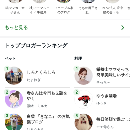
猫マンガ 米
社)アニマルエ
ファーブル家
うちの魔王さ
NPO法人 府中
子さん
イド 事務局＆
のブログ
ま。
猫の会（ちゅ
みんなの日記
ー猫）
もっと見る
トップブロガーランキング
ペット
料理
1
1
栄養士ママそっち
しろとくろしろ
簡単美味しいサイ
たまねぎ
献立
そっち～
2
2
母さんは今日も世話を
ゆうき酒場
やく
ゆうき
藤緒 ミルカ
3
3
白柴 『きなこ』 のお気
毎日笑顔で過ごし
楽ブログ
モモ母さん
ひろ☆みき