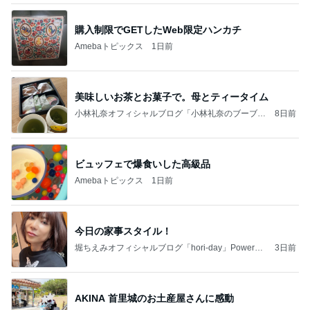
購入制限でGETしたWeb限定ハンカチ
Amebaトピックス
1日前
美味しいお茶とお菓子で。母とティータイム
小林礼奈オフィシャルブログ「小林礼奈のブーブー
8日前
ブログ」Powered by Ameba
ビュッフェで爆食いした高級品
Amebaトピックス
1日前
今日の家事スタイル！
堀ちえみオフィシャルブログ「hori-day」Powered
3日前
by Ameba
AKINA 首里城のお土産屋さんに感動