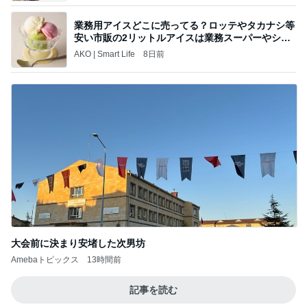
業務用アイスどこに売ってる？ロッテやタカナシ等
安い市販の2リットルアイスは業務スーパーやシャ
トレ
AKO | Smart Life
8日前
大会前に決まり安堵した次男坊
Amebaトピックス
13時間前
記事を読む