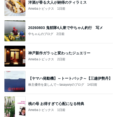
洋酒が香る大人が納得のティラミス
Amebaトピックス
1日前
20260803 鬼郁隊4人衆で中ちゃん釣行 写メ
中ちゃんのブログ
2日前
神戸新作ガラっと変わったジュエリー
Amebaトピックス
2日前
【ヤマハ発動機】～トートバック～【三越伊勢丹】
株主優待を楽しんで～tasayuryのブログ
14日前
桃の母 お得すぎて心配になる特典
Amebaトピックス
1日前