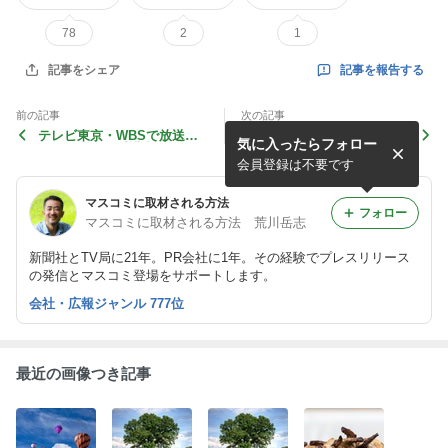
78
2
1
記事を報告する
記事をシェア
前の記事
次の記事
テレビ東京・WBSで放送さ
芸術家・草間彌生さんの独
気に入ったらフォロー
れたセミナー受講者
創 ネットの世界
会員登録は不要です
マスコミに取材される方法
フォロー
マスコミに取材される方法 荒川岳志
新聞社とTV局に21年。PR会社に1年。その経験でプレスリリース
の発信とマスコミ登場をサポートします。
会社・広報ジャンル 777位
最近の画像つき記事