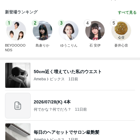
新登場ランキング
すべて見る
1
2
3
4
5
BEYOOOOO
島倉りか
ゆうこりん
石 安伊
蒼井心音
NDS
50cm近く増えていた私のウエスト
Amebaトピックス
1日前
2026/07/28(K) 4本
何でかな？何でだろ？
11日前
毎日のヘアセットでサロン級艶髪
Amebaトピックス
1日前