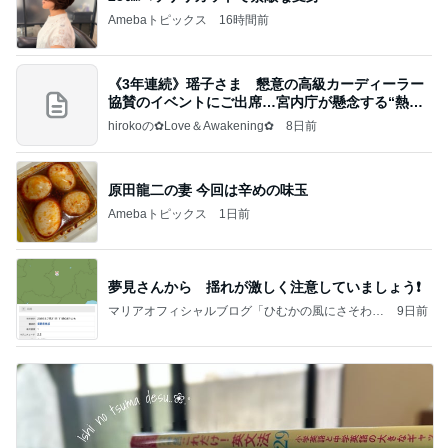
Amebaトピックス
16時間前
《3年連続》瑶子さま 懇意の高級カーディーラー
協賛のイベントにご出席…宮内庁が懸念する“熱心
すぎ
hirokoの✿Love＆Awakening✿
8日前
原田龍二の妻 今回は辛めの味玉
Amebaトピックス
1日前
夢見さんから 揺れが激しく注意していましょう❗️
マリアオフィシャルブログ「ひむかの風にさそわれ
9日前
て」Powered by Ameba