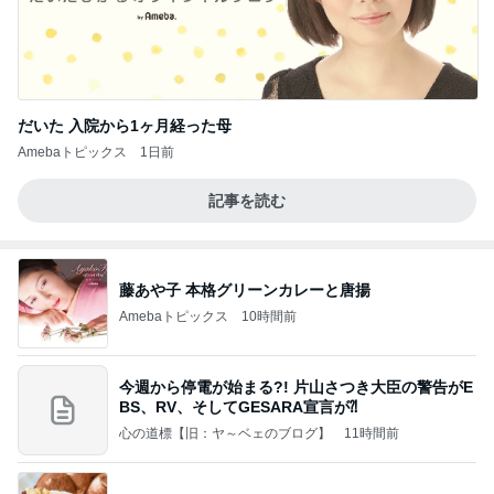
だいた 入院から1ヶ月経った母
Amebaトピックス
1日前
記事を読む
藤あや子 本格グリーンカレーと唐揚
Amebaトピックス
10時間前
今週から停電が始まる?! 片山さつき大臣の警告がE
BS、RV、そしてGESARA宣言が⁈
心の道標【旧：ヤ～ベェのブログ】
11時間前