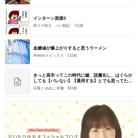
インターン面接3
四コマ戦士 パパ戦記
7日前
血糖値が爆上がりすると思うラーメン
Amebaトピックス
1日前
きっと高市ってこの時代に嘘、誤魔化し、はぐらか
しても【バレない】【通用する】とでも思ってたん
だろ
広報 いぬねこ本舗
9日前