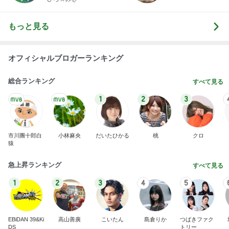
もっと見る
オフィシャルブロガーランキング
総合ランキング
すべて見る
1
2
3
市川團十郎白
小林麻央
だいたひかる
桃
クロ
猿
急上昇ランキング
すべて見る
1
2
3
4
5
EBiDAN 39&Ki
高山善廣
こいたん
島倉りか
つばきファク
DS
トリー