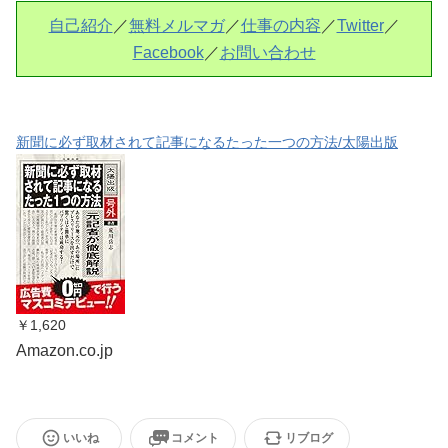
自己紹介
／
無料メルマガ
／
仕事の内容
／
Twitter
／
Facebook
／
お問い合わせ
新聞に必ず取材されて記事になるたった一つの方法/太陽出版
￥1,620
Amazon.co.jp
いいね
コメント
リブログ