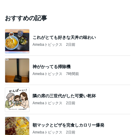
#
おうちごはん
シャキッとほくっとネバっと旨い♡晩酌が進む簡
単おつまみ♪長芋ソテーの生ハム添え♡
ゆうき酒場
2026年8月7日
仲里依紗のヒアル顔にビックリ(*_*; ドラマ・Tok
yo middle 30
ひねくれ主婦ふーさんの晩酌、そして独り言・・・
2026年8月7日
（音量と腐る注意）私が今まで公式だと思ってい
たものは2次創作だった、、、って、コト？
ど田舎に住む元アラサー主婦のまったり節約生活
2026年8月7日
このハッシュタグの記事を見る