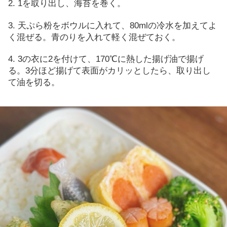
2. 1
を取り出し、
海苔を巻く。
3.
天ぷら粉をボウルに入れて、
80ml
の冷水を加えてよ
く混ぜる。青のりを入れて軽く混ぜておく。
4. 3の
衣に
2
を付けて、
170℃
に熱した揚げ油で揚げ
る。
3
分ほど揚げて表面がカリッとしたら、取り出し
て油を切る。