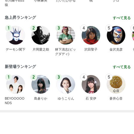
沢田聖子オフィシャルブログ「In My Heartな旅日
3日前
記」by Ameba
しっかり働いた後のご馳走パン
Amebaトピックス
16時間前
ありがとうございます
市川團十郎白猿オフィシャルB
3日前