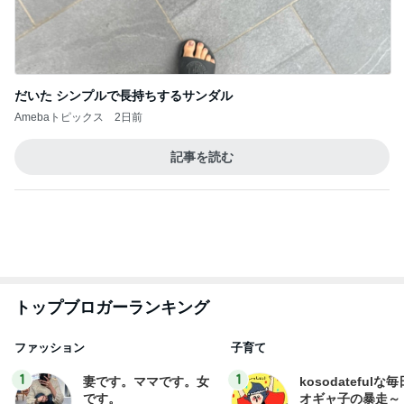
真野恵里菜 鮭が主菜の夕食献立
Amebaトピックス
2日前
広島原爆の日 市長の言葉に動揺する総理
ブルーサファイア
2日前