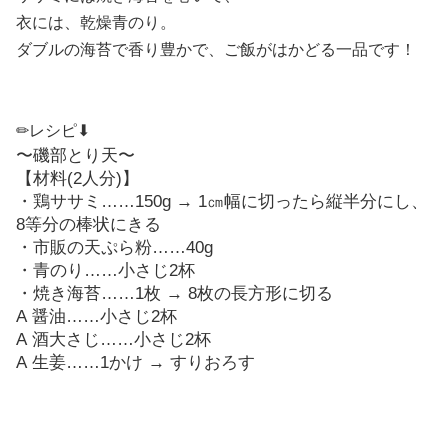
衣には、乾燥青のり。
ダブルの海苔で香り豊かで、ご飯がはかどる一品です！
✏︎レシピ⬇︎
〜磯部とり天〜
【材料
(2
人分
)
】
・鶏ササミ
……150g → 1
㎝幅に切ったら縦半分にし、
8
等分の棒状にきる
・市販の天ぷら粉
……40g
・青のり
……
小さじ2
杯
・焼き海苔
……1
枚
→ 8
枚の長方形に切る
A
醤油
……
小さじ
2
杯
A
酒大さじ
……
小さじ
2
杯
A
生姜
……1
かけ
→
すりおろす