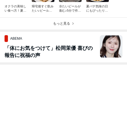
オクラの美味し
帰宅後すぐ飲み
冷たいビールが
夏バテ気味の日
い食べ方！夏の
たい♪ビールが
進む♪5分で作れ
にもぴったり♪
食卓にあと一品
止まらない♡簡
る夏のおつま
とろろと卵黄が
♪冷やして美味
単作り置きとカ
み！「タコとミ
絡む♡簡単すぐ
しい「オクラの
リカリ鶏皮串焼
もっと見る
ョウガの和風カ
できる『とろ玉
おかかマヨ」
きで夏のおうち
ルパッチョ」
そば』
居酒屋！
ABEMA
「体にお気をつけて」松岡茉優 喜びの
報告に祝福の声