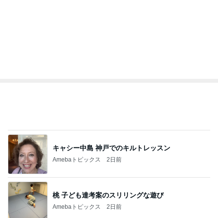
3
3
銀の滴降る降るまわり
四十路シンパパの
に・・・
日記
illallan
はやパパ
もっと見る
オフィシャルブロガーランキング
総合ランキング
すべて見る
1
2
3
市川團十郎白
小林麻央
だいたひかる
桃
クロ
猿
急上昇ランキング
すべて見る
1
2
3
4
5