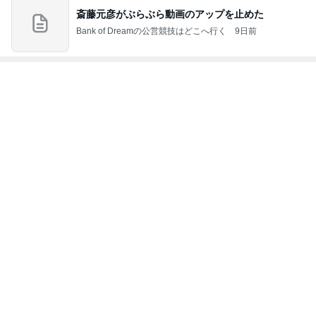
キッチンアイ
かず
事。
メニュー
もっと見る
テム」
キャシー中島 神戸でのキルトレッスン
Amebaトピックス
2日前
桃 子ども達考案のスリリングな遊び
Amebaトピックス
2日前
仕方なく滞在した花火大会の夜
Amebaトピックス
2日前