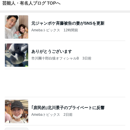
ジャンルランキング
毎日のレシピ・料理・献立
18,336人参加中
1
栄養士ママそっち～の簡単美味しいサイクル献立
そっち～
2
ゆうき酒場
ゆうき
3
毎日笑顔で過ごしたい
モモ母さん
4
5
6
7
8
長田知恵（つ
riyusa日和。
Keep Smiling♪
きょうこさん
☆Pure Life☆
き）料理研究
ザッパレシピ
〜noripetit lif
のありふれた
～おいしく、
家「ご飯と可
で褒められお
e〜 おうちご
日常とばーば
楽しく、健康
愛いおやつ、
やつと時々お
はんと日々の
の食堂本日の
に。～