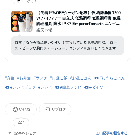
ゆうき
【先着15%OFFクーポン配布】低温調理器 1200
W ハイパワー 自立式 低温調理 低温調理機 低温
調理器具 防水 IPX7 EmperorTamarin エンペラ
ータマリン スロークッカー タイマー 温度設定 タ
楽天市場
ッチパネル クリップ式 サラダチキン ローストビ
ーフ レシピ キッチン家電 ギフト
自立するから簡単使いやすい！重宝している低温調理器。 ロー
ストビーフや胸肉チャーシュー、コンフィもおいしくできます！
#
弁当
#
お弁当
#
ランチ
#
お昼ご飯
#
お昼ごはん
#
おうちごはん
#
レシピブログ
#
レシピ
#
簡単レシピ
#
ダイソー
いいね
リブログ
227
記事を報告する
記事をシェア