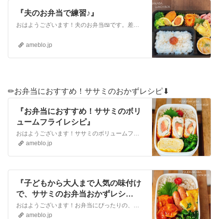
『夫のお弁当で練習♪』
おはようございます！夫のお弁当🍱です。差し入れや、頼まれて。など、家族以外にもお弁当を作ることがあるので、Amazonで、プラスチック容器をまとめて購入しまし…
ameblo.jp
✏︎お弁当におすすめ！ササミのおかずレシピ⬇︎
『お弁当におすすめ！ササミのボリ
ュームフライレシピ』
おはようございます！ササミのボリュームフライ弁当。ササミに明太子とチーズを巻きました。明太子の塩気とうま味でそのまま食べておいしい。アクセントに大葉も一緒に巻…
ameblo.jp
『子どもから大人まで人気の味付け
で、ササミのお弁当おかずレシ
ピ！』
おはようございます！お弁当にぴったりの、鶏ササミのおかずレシピのご紹介です。ササミを焼いて、子どもから大人まで人気の ケチャップ味のソースで絡めました。ご飯も…
ameblo.jp