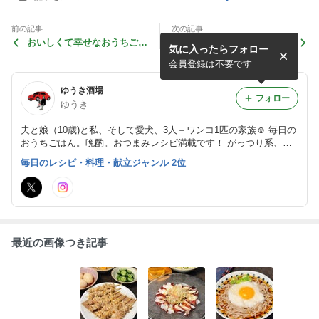
前の記事
次の記事
おいしくて幸せなおうちごは
学校給食を参考に、間違いな
気に入ったらフォロー
ん♪簡単にできるミスド風汁
い逸品♪子どもも食べやす
そばと、ミスドドーナツで、
い、キムチのおかずレシピ！
会員登録は不要です
おうちミスド
ゆうき酒場
フォロー
ゆうき
夫と娘（10歳)と私、そして愛犬、3人＋ワンコ1匹の家族☺︎ 毎日の
おうちごはん。晩酌。おつまみレシピ満載です！ がっつり系、お
肉おかず、 麺レシピも充実しています。
毎日のレシピ・料理・献立ジャンル 2位
最近の画像つき記事