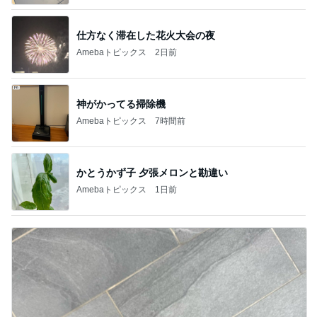
デーモン閣下
片岡愛之助
林下清志(ビッ
沢田聖子
金沢克彦
グダディ)
新登場ランキング
すべて見る
1
2
3
4
5
BEYOOOOO
島倉りか
ゆうこりん
石 安伊
蒼井心音
NDS