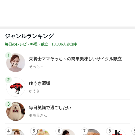
神がかってる掃除機
Amebaトピックス
7時間前
かとうかず子 夕張メロンと勘違い
Amebaトピックス
1日前
だいた シンプルで長持ちするサンダル