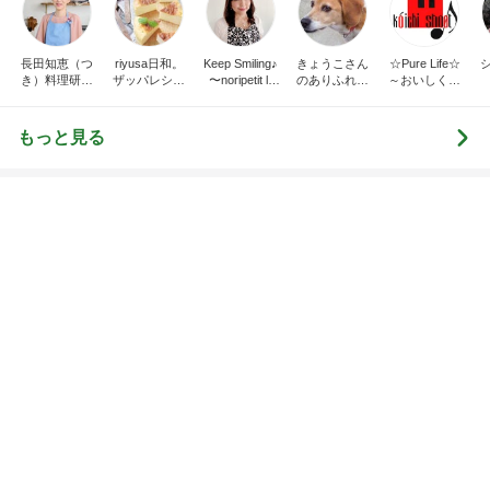
Amebaトピックス
2日前
記事を読む
トップブロガーランキング
ファッション
子育て
1
1
妻です。ママです。女
kosodatefulな毎
です。
オギャ子の暴走～
eri.
オギャ子
2
2
40代からの大人カジュ
日曜日は９時まで
アルを品良く着こなす
い。
ファッションブログ
えりん
あべかわ