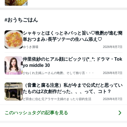
芸能人・有名人ブログ TOPへ
元ジャンポケ斉藤被告の妻がSNSを更新
Amebaトピックス
12時間前
ありがとうございます
市川團十郎白猿オフィシャルB
3日前
｢庶民的｣北川景子のプライベートに反響
Amebaトピックス
2日前
斎藤元彦がぶらぶら動画のアップを止めた
Bank of Dreamの公営競技はどこへ行く
9日前