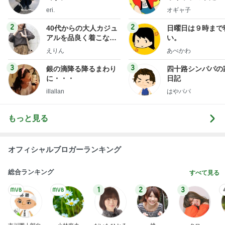
細川直美 咲き始めたサルスベリの花
Amebaトピックス
2日前
斎藤元彦がぶらぶら動画のアップを止めた
Bank of Dreamの公営競技はどこへ行く
9日前
何回も取りに行ったピザ食べ放題
Amebaトピックス
1日前
７人待ち