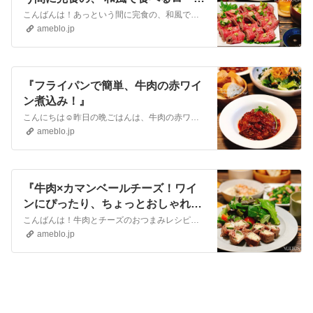
トビーフ。』
こんばんは！あっという間に完食の、和風で食べるローストビーフ。おろし生姜と、わさびを乗せて、ポン酢をつけて…あっさり和風の薬味で、危険なほどお箸が進む😂我なが…
ameblo.jp
『フライパンで簡単、牛肉の赤ワイ
ン煮込み！』
こんにちは☺︎昨日の晩ごはんは、牛肉の赤ワイン煮込み。中途半端にあった牛肉。◯牛切り落とし肉150g。◯牛バラか何かのゴロゴロカットしたシチュー用のお肉200…
ameblo.jp
『牛肉×カマンベールチーズ！ワイ
ンにぴったり、ちょっとおしゃれな
おつまみレシピ』
こんばんは！牛肉とチーズのおつまみレシピのご紹介です。簡単にできるのに、ちょっとおしゃれ。濃厚なカマンベールチーズを使って、贅沢感があるおつまみです。ワインの…
ameblo.jp