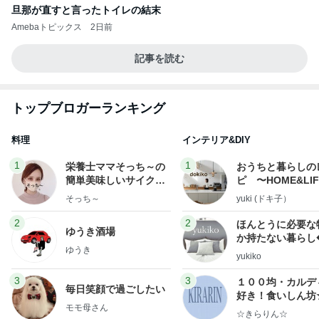
旦那が直すと言ったトイレの結末
Amebaトピックス
2日前
記事を読む
トップブロガーランキング
料理
インテリア&DIY
1
1
栄養士ママそっち～の
おうちと暮らしの
簡単美味しいサイクル
ピ 〜HOME&LI
献立
そっち～
yuki (ドキ子）
2
2
ほんとうに必要な
ゆうき酒場
か持たない暮らし
ゆうき
ep Life Simple
yukiko
ンテリアのきろく
3
3
１００均・カルデ
毎日笑顔で過ごしたい
好き！食いしん坊
モモ母さん
らりん☆のブログ
☆きらりん☆