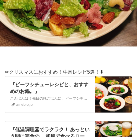
✏︎クリスマスにおすすめ！牛肉レシピ5選！⬇︎
『ビーフシチューレシピと、おすす
めのお鍋。』
こんばんは！先日の晩ごはんに、ビーフシチューをつくりました。✏︎他のおかずは暑い日のおつまみにぴったり、さっぱり美味しくて、夏にリピートして作ってます。ビーフ…
ameblo.jp
『低温調理器でラクラク！ あっとい
う間に完食の、 和風で食べるロース