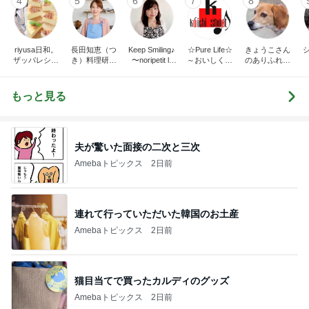
4
5
6
7
8
riyusa日和。
長田知恵（つ
Keep Smiling♪
☆Pure Life☆
きょうこさん
ザッパレシピ
き）料理研究
〜noripetit lif
～おいしく、
のありふれた
で褒められお
家「ご飯と可
e〜 おうちご
楽しく、健康
日常とばーば
やつと時々お
愛いおやつ、
はんと日々の
に。～
の食堂本日の
かず
キッチンアイ
事。
メニュー
もっと見る
テム」
夫が驚いた面接の二次と三次
Amebaトピックス
2日前
連れて行っていただいた韓国のお土産
Amebaトピックス
2日前
猫目当てで買ったカルディのグッズ
Amebaトピックス
2日前