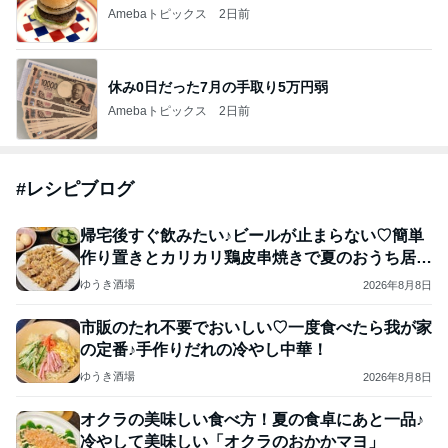
Amebaトピックス
2日前
休み0日だった7月の手取り5万円弱
Amebaトピックス
2日前
#
レシピブログ
帰宅後すぐ飲みたい♪ビールが止まらない♡簡単
作り置きとカリカリ鶏皮串焼きで夏のおうち居酒
屋！
ゆうき酒場
2026年8月8日
市販のたれ不要でおいしい♡一度食べたら我が家
の定番♪手作りだれの冷やし中華！
ゆうき酒場
2026年8月8日
オクラの美味しい食べ方！夏の食卓にあと一品♪
冷やして美味しい「オクラのおかかマヨ」