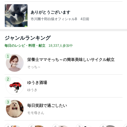
ありがとうございます
市川團十郎白猿オフィシャルB
4日前
ジャンルランキング
毎日のレシピ・料理・献立
18,337人参加中
1
栄養士ママそっち～の簡単美味しいサイクル献立
そっち～
2
ゆうき酒場
ゆうき
3
毎日笑顔で過ごしたい
モモ母さん