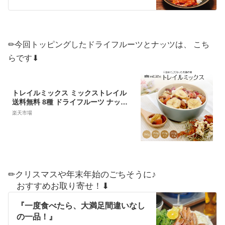
✏︎今回トッピングしたドライフルーツとナッツは、 こち
らです⬇︎
トレイルミックス ミックストレイル
送料無料 8種 ドライフルーツ ナッツ
ミックス ミックスナッツ ナッツ＆フ
楽天市場
ルーツ 小分け 小袋 250g 1kg アーモ
ンド ミックスベリー クランベリー ベ
リー レーズン バナナ バナナチップ バ
ナナチップス カシューナッツ 塩味 業
務用
✏︎クリスマスや年末年始のごちそうに♪
おすすめお取り寄せ！⬇︎
『一度食べたら、大満足間違いなし
の一品！』