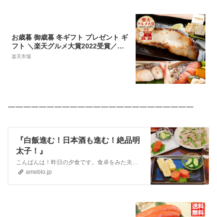
お歳暮 御歳暮 冬ギフト プレゼント ギ
フト ＼楽天グルメ大賞2022受賞／
【天然高級魚 銀だら入り西京漬＆粕
楽天市場
漬お買得セット】送料無料 お取り寄
せ あす楽 内祝 お礼 お祝 贈り物 西京
漬け 漬魚 漬け魚
一一一一一一一一一一一一一一一一一一一一一一一一
『白飯進む！日本酒も進む！絶品明
太子！』
こんばんは！昨日の夕食です。食卓をみた夫から「今日もおいしそう！」と、嬉しい言葉😁仕事から帰って、腹ペコだったようで白飯も、もりもり食べていました！そして、白…
ameblo.jp