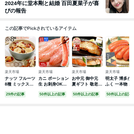
2024年に堂本剛と結婚 百田夏菜子が喜
びの報告
この記事でPickされているアイテム
楽天市場
楽天市場
楽天市場
楽天市場
ナッツ フルーツ
カニ ポーション
お中元 御中元
明太子 博多か
8種 ミックスナ
生 お刺身OK！
夏ギフト 敬老の
ふく 一本物 辛
ッツ ドライフル
【生ズワイガニ
日 ギフト プレ
子明太子 400g
29件の記事
50件以上の記事
50件以上の記事
50件以上の記事
ーツ トレイルミ
ポーション 3L
ゼント【6年連
500g 選べる gi
ックス ミックス
サイズ 400g(総
続受賞 楽天グル
t ギフト プレ
フルーツ ナッツ
重量500g/20本
メ大賞】天然高
ント 送料無料
アンドフルーツ
入)】 送料無料
級魚 銀だら入り
食べ物 食品 ka
ナッツとフルー
ずわいがに ズワ
西京漬・粕漬セ
efuku-400 贈
ツ ナッツとドラ
イガニ ズワイ蟹
ット 5～8切入
おすすめギフ
イフルーツ 乾燥
ずわい蟹 むき身
内祝 お返し お
福岡 お土産 人