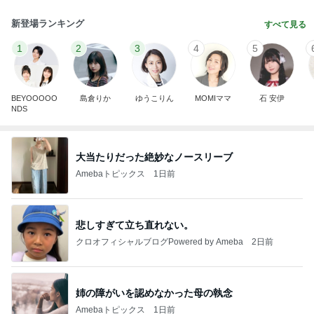
新登場ランキング
すべて見る
1
2
3
4
5
BEYOOOOO
島倉りか
ゆうこりん
MOMIママ
石 安伊
NDS
大当たりだった絶妙なノースリーブ
Amebaトピックス
1日前
悲しすぎて立ち直れない。
クロオフィシャルブログPowered by Ameba
2日前
姉の障がいを認めなかった母の執念
Amebaトピックス
1日前