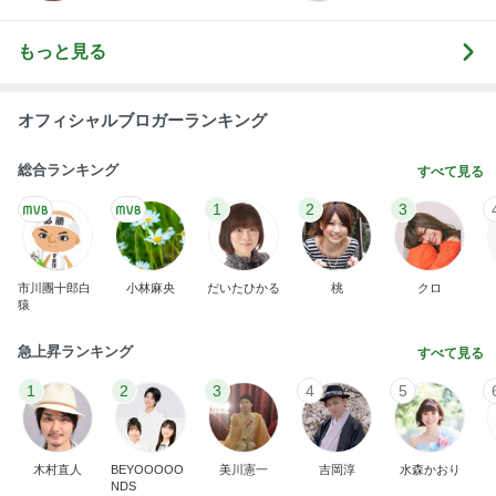
もっと見る
オフィシャルブロガーランキング
総合ランキング
すべて見る
1
2
3
市川團十郎白
小林麻央
だいたひかる
桃
クロ
猿
急上昇ランキング
すべて見る
1
2
3
4
5
木村直人
BEYOOOOO
美川憲一
吉岡淳
水森かおり
NDS