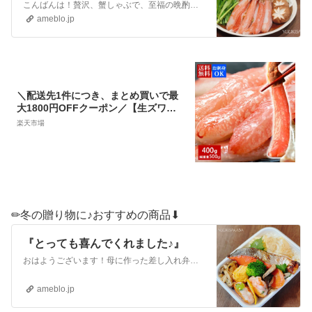
こんばんは！贅沢、蟹しゃぶで、至福の晩酌☺️前回は、手巻きでいただいた、生ズワイガニ。『本当に美味しくて、幸せ溢れました♪』こんばんは！贅沢な晩酌♪ズワイガニ…
ameblo.jp
＼配送先1件につき、まとめ買いで最
大1800円OFFクーポン／【生ズワイ
ガニ ポーション 400g(総重量500g/20
楽天市場
本入)】蟹ポーション カニポーション
送料無料 お歳暮 御歳暮 冬グルメ カニ
蟹 ずわいがに ズワイ蟹 ずわい蟹 ギフ
ト しゃぶしゃぶ かにしゃぶ 刺身 かに
刺し あす楽
✏︎冬の贈り物に♪おすすめの商品⬇︎
『とっても喜んでくれました♪』
おはようございます！母に作った差し入れ弁当です。今回は、紅鮭の西京焼きをメインに、和食のお弁当にしました。食べ応えのある、しっかりとした身の西京焼きは、鳥取門…
ameblo.jp