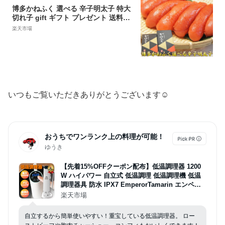
博多かねふく 選べる 辛子明太子 特大
切れ子 gift ギフト プレゼント 送料無
料 食べ物 食品 kanefuku-400 贈答 お
楽天市場
すすめギフト 福岡 お土産 人気 ギフト
贈答 贈り物 年末年始 お歳暮
いつもご覧いただきありがとうございます☺︎
おうちでワンランク上の料理が可能！
ゆうき
【先着15%OFFクーポン配布】低温調理器 1200
W ハイパワー 自立式 低温調理 低温調理機 低温
調理器具 防水 IPX7 EmperorTamarin エンペラ
ータマリン スロークッカー タイマー 温度設定 タ
楽天市場
ッチパネル クリップ式 サラダチキン ローストビ
ーフ レシピ キッチン家電 ギフト
自立するから簡単使いやすい！重宝している低温調理器。 ロー