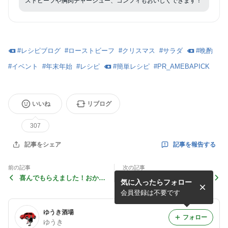
ストビーフや胸肉チャーシュー、コンフィもおいしくできます！
#
レシピブログ
#
ローストビーフ
#
クリスマス
#
サラダ
#
晩酌
#
イベント
#
年末年始
#
レシピ
#
簡単レシピ
#
PR_AMEBAPICK
いいね
リブログ
307
記事を報告する
記事をシェア
前の記事
次の記事
喜んでもらえました！おかず
野菜たっぷりヘルシー副菜！
気に入ったらフォロー
沢山お弁当！ 〜完成したら
お酒に合う、ササミと野菜の
すかさず、達成感と共にビー
柚子胡椒和え！〜未だに使う
会員登録は不要です
ルを開けました♪〜
福島の方言〜
ゆうき酒場
フォロー
ゆうき