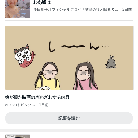
わあ喉は‥
藤田朋子オフィシャルブログ「笑顔の種と眠る犬」
2日前
Powered by Ameba
娘が観た映画のざわざわする内容
Amebaトピックス
1日前
記事を読む