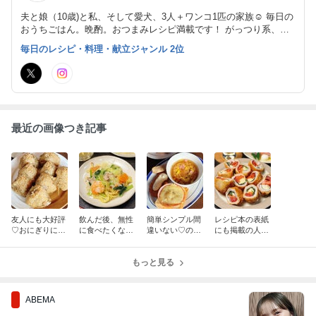
夫と娘（10歳)と私、そして愛犬、3人＋ワンコ1匹の家族☺︎ 毎日の
おうちごはん。晩酌。おつまみレシピ満載です！ がっつり系、お
肉おかず、 麺レシピも充実しています。
毎日のレシピ・料理・献立ジャンル 2位
最近の画像つき記事
友人にも大好評
飲んだ後、無性
簡単シンプル間
レシピ本の表紙
♡おにぎりにし
に食べたくなっ
違いない♡のせ
にも掲載の人気
て、おもてなし
た…罪悪感も夫
て焼くだけ♪と
レシピ♪夏のお
にもぴったり♪
と半分こ。具だ
ろ〜りハムチー
つまみに◎！ト
「鶏ごぼうの炊
くさん大満足♪
もっと見る
ズマヨトース
マトとモッツァ
きこみご飯」
塩あんかけ焼き
ト！
レラチーズの肉
そば！
巻きフライ
ABEMA