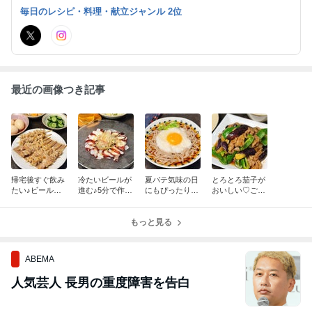
肉おかず、 麺レシピも充実しています。
毎日のレシピ・料理・献立ジャンル 2位
最近の画像つき記事
帰宅後すぐ飲み
冷たいビールが
夏バテ気味の日
とろとろ茄子が
たい♪ビールが
進む♪5分で作れ
にもぴったり♪
おいしい♡ごは
止まらない♡簡
る夏のおつま
とろろと卵黄が
んが止まらな
単作り置きとカ
み！「タコとミ
絡む♡簡単すぐ
い！豚肉と夏野
リカリ鶏皮串焼
ョウガの和風カ
もっと見る
できる『とろ玉
菜のオイスター
きで夏のおうち
ルパッチョ」
そば』
スタミナ炒め！
居酒屋！
ABEMA
人気芸人 長男の重度障害を告白