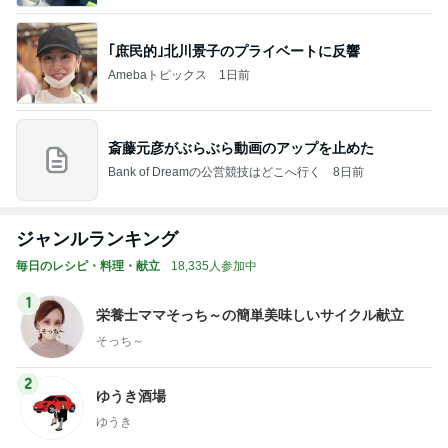
｢庶民的｣北川景子のプライベートに反響
Amebaトピックス
1日前
斎藤元彦がぶらぶら動画のアップを止めた
Bank of Dreamの公営競技はどこへ行く
8日前
ジャンルランキング
毎日のレシピ・料理・献立
18,335人参加中
1
栄養士ママそっち～の簡単美味しいサイクル献立
そっち～
2
ゆうき酒場
ゆうき