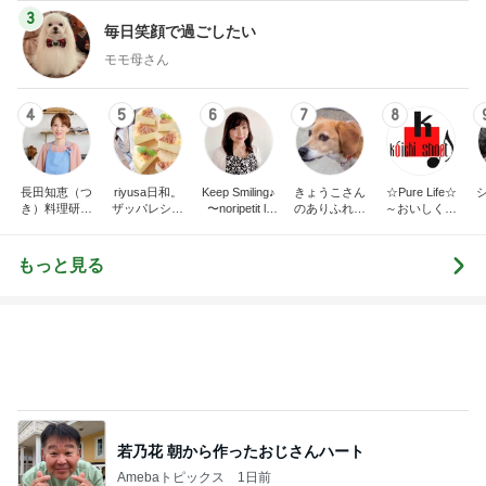
3
毎日笑顔で過ごしたい
モモ母さん
4
5
6
7
8
長田知恵（つ
riyusa日和。
Keep Smiling♪
きょうこさん
☆Pure Life☆
き）料理研究
ザッパレシピ
〜noripetit lif
のありふれた
～おいしく、
家「ご飯と可
で褒められお
e〜 おうちご
日常とばーば
楽しく、健康
愛いおやつ、
やつと時々お
はんと日々の
の食堂本日の
に。～
キッチンアイ
かず
事。
メニュー
もっと見る
テム」
若乃花 朝から作ったおじさんハート
Amebaトピックス
1日前