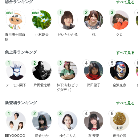
総合ランキング
すべて見る
1
2
3
市川團十郎白
小林麻央
だいたひかる
桃
クロ
猿
急上昇ランキング
すべて見る
1
2
3
4
5
デーモン閣下
片岡愛之助
林下清志(ビッ
沢田聖子
金沢克彦
グダディ)
新登場ランキング
すべて見る
1
2
3
4
5
BEYOOOOO
島倉りか
ゆうこりん
石 安伊
蒼井心音