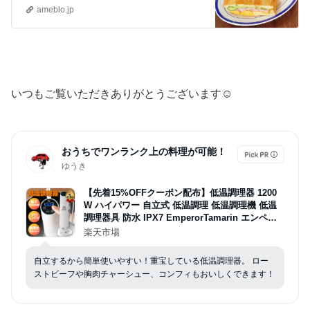
ameblo.jp
いつもご覧いただきありがとうございます☺︎
おうちでワンランク上の料理が可能！
ゆうき
【先着15%OFFクーポン配布】低温調理器 1200
W ハイパワー 自立式 低温調理 低温調理機 低温
調理器具 防水 IPX7 EmperorTamarin エンペラ
ータマリン スロークッカー タイマー 温度設定 タ
楽天市場
ッチパネル クリップ式 サラダチキン ローストビ
ーフ レシピ キッチン家電 ギフト
自立するから簡単使いやすい！重宝している低温調理器。 ロー
ストビーフや胸肉チャーシュー、コンフィもおいしくできます！