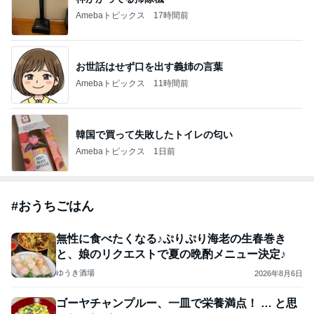
Amebaトピックス
17時間前
お世話はせず口を出す義姉の言葉
Amebaトピックス
11時間前
韓国で買って失敗したトイレの匂い
Amebaトピックス
1日前
#
おうちごはん
無性に食べたくなる♪ぷりぷり海老の生春巻き
と、娘のリクエストで夏の晩酌メニュー決定♪
ゆうき酒場
2026年8月6日
ゴーヤチャンプルー、一皿で栄養満点！ … と思