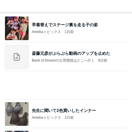
ありがとうございます
市川團十郎白猿オフィシャルB
2日前
暑い日の仕事と自分と嫁の体調
Amebaトピックス
2日前
７人待ち
沢田聖子オフィシャルブログ「In My Heartな旅日
2日前
記」by Ameba
オットが作ったコストコのハンバーガー
Amebaトピックス
1日前