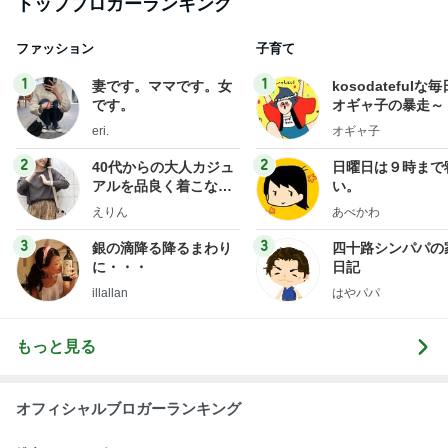
トップブロガーランキング
ファッション
子育て
1
1
妻です。ママです。女
kosodatefulな毎
です。
オギャ子の暴走～
eri.
オギャ子
2
2
40代からの大人カジュ
日曜日は９時まで
アルを品良く着こなす
い。
ファッションブログ
えりん
あべかわ
3
3
銀の滴降る降るまわり
四十路シンパパの
に・・・
日記
illallan
はやパパ
もっと見る
オフィシャルブロガーランキング