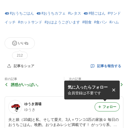
#
おうちごはん
#
おうちカフェ
#
レタス
#
朝ごはん
#
サンド
イッチ
#
ホットサンド
#
おはようございます
#
朝食
#
食パン
#
ハム
いいね
212
記事を報告する
記事をシェア
前の記事
次の記事
誘惑がいっぱい。
腹ペコ娘の休日オムライス
気に入ったらフォロー
と、寒い日にありがたい、冬
の大活躍アイテム！
会員登録は不要です
ゆうき酒場
フォロー
ゆうき
夫と娘（10歳)と私、そして愛犬、3人＋ワンコ1匹の家族☺︎ 毎日の
おうちごはん。晩酌。おつまみレシピ満載です！ がっつり系、お