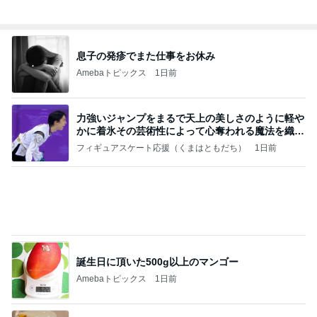
夫とファミレスで晩ごはん
武東由美オフィシャルブログ「MOTOちゃんと
21時間前
のはっぴぃな毎日」Powered by Ameba
スーパーで初めて見た話題の商品
Amebaトピックス
2日前
同じ夢
四コマ戦士 パパ戦記
10日前
焼肉きんぐで暴食し増えた500g
Amebaトピックス
1日前