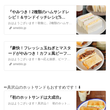
『やみつき！2種類のハムサンドレ
シピ！＆サンドイッチレシピ5
選！』
おはようございます！朝食に、2種類のハムサンド。ひとつは、ハムチーズ、きゅうりのサンド。きゅうりが入ると、フレッシュ感とパリパリ食感がプラスされておいしい。食…
ameblo.jp
『豪快！フレッシュ玉ねぎとマスタ
ードがやみつき！カフェ風ビーフサ
ンドイッチ』
おはようございます！食べ応え抜群、ビーフサンドイッチレシピのご紹介です。にんにくをきかせて、甘辛く味付けした牛肉を、豪華に挟みました。こってりビーフに、フレッ…
ameblo.jp
✏︎具沢山のホットサンドもおすすめです！⬇︎
『初のホットサンドは大成功』
おはようございます！具沢山！ 初のホットサンド。『充実の1日』こんばんは！最近は、忙しく過ごしていて家族が揃う時間もあまりなかった気がします。夫婦もすれ違う時…