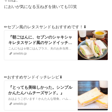
においが気になる玉ねぎを抜いても🙆‍♀️笑
✏︎セブン風のレタスサンドもおすすめです！⬇︎
『朝ごはんに、セブンのシャキシャ
キレタスサンド風のサンドイッチを
作ってみた。』
こんにちは☺︎朝ごはんプラス、夫のお弁当用にも作ったサンドイッチ。セブンのシャキシャキレタスサンドが昔から大好きで、小腹が空くと、カフェラテとセットで食べたり…
ameblo.jp
✏︎おすすめサンドイッチレシピ⬇︎
『とっても美味しかった。シンプル
かんたんハムチーズサンド。』
おはようございます！かんたんな朝食。ハムチーズサンドを娘とシェア。シンプルながらも、とっても美味しかった。娘も、ひと口食べて、びょーんと伸びたチーズに感激して…
ameblo.jp