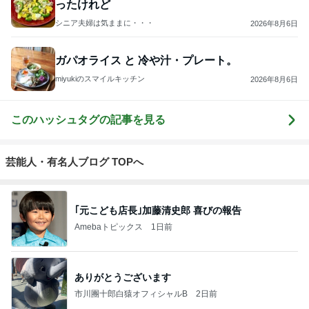
ったけれど
シニア夫婦は気ままに・・・
2026年8月6日
ガパオライス と 冷や汁・プレート。
miyukiのスマイルキッチン
2026年8月6日
このハッシュタグの記事を見る
芸能人・有名人ブログ TOPへ
｢元こども店長｣加藤清史郎 喜びの報告
Amebaトピックス
1日前
ありがとうございます
市川團十郎白猿オフィシャルB
2日前