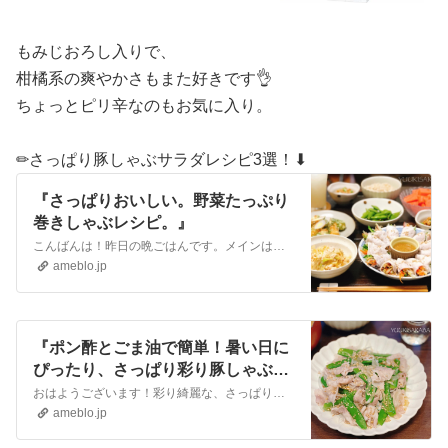
もみじおろし入りで、
柑橘系の爽やかさもまた好きです👌
ちょっとピリ辛なのもお気に入り。
✏︎さっぱり豚しゃぶサラダレシピ3選！⬇︎
『さっぱりおいしい。野菜たっぷり
巻きしゃぶレシピ。』
こんばんは！昨日の晩ごはんです。メインはさっぱり巻きしゃぶ。豚ロースのスライスで作りました。簡単にできて、野菜もたっぷり摂れます。✏︎レシピです⬇︎〜たっぷり…
ameblo.jp
『ポン酢とごま油で簡単！暑い日に
ぴったり、さっぱり彩り豚しゃぶサ
ラダ！』
おはようございます！彩り綺麗な、さっぱりおかずのご紹介です。『感謝していただく、家族みんなが大好きおかず』こんばんは！先日の夕食献立です。メインは、スナップエ…
ameblo.jp