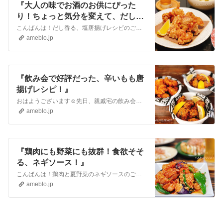
『大人の味でお酒のお供にぴった
り！ちょっと気分を変えて、だし香
る、塩唐揚げレシピ！』
こんばんは！だし香る、塩唐揚げレシピのご紹介です！ヤマキ 割烹白だし 1000mlAmazon（アマゾン）1,100〜1,250円私が愛用していて、大好きなヤ…
ameblo.jp
『飲み会で好評だった、辛いもも唐
揚げレシピ！』
おはようございます☺︎先日、親戚宅の飲み会に行く際差し入れつまみで作った唐揚げ合計1kg。バジル塩唐揚げは気に入って貰っていて毎回恒例。✏︎バジル塩唐揚げのレ…
ameblo.jp
『鶏肉にも野菜にも抜群！食欲そそ
る、ネギソース！』
こんばんは！鶏肉と夏野菜のネギソースのご紹介です！色鮮やかな、素揚げした茄子とピーマン🍆🫑鶏肉と一緒に薬味たっぷりのソースでいただきます！ピリ辛で食欲そそるソ…
ameblo.jp