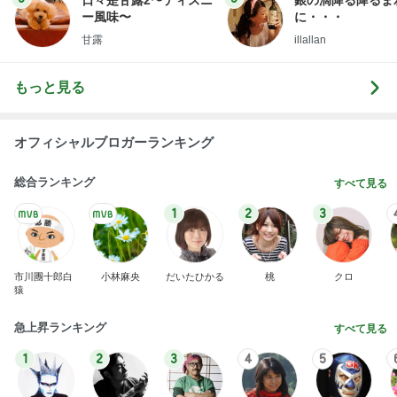
日々是甘露2〜ディズニ
銀の滴降る降るま
ー風味〜
に・・・
甘露
illallan
もっと見る
オフィシャルブロガーランキング
総合ランキング
すべて見る
1
2
3
市川團十郎白
小林麻央
だいたひかる
桃
クロ
猿
急上昇ランキング
すべて見る
1
2
3
4
5