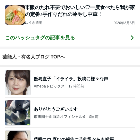
市販のたれ不要でおいしい♡一度食べたら我が家
の定番♪手作りだれの冷やし中華！
ゆうき酒場
2026年8月6日
このハッシュタグの記事を見る
芸能人・有名人ブログ TOPへ
飯島直子「イライラ」投稿に様々な声
Amebaトピックス
17時間前
ありがとうございます
市川團十郎白猿オフィシャルB
3日前
柴咲コウ 喜びの報告に芸能界からも祝福