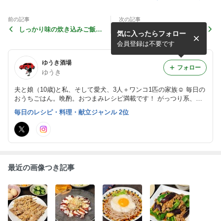
前の記事
次の記事
しっかり味の炊き込みご飯お
やみつき必至！手が止まらな
気に入ったらフォロー
にぎりと、おかずいろいろお
くなる♪ごぼうレシピと、ぷ
弁当 〜無印良品のおすすめ
るぷるおいしい、ヘルシーな
会員登録は不要です
ランチボックス〜
逸品！
ゆうき酒場
フォロー
ゆうき
夫と娘（10歳)と私、そして愛犬、3人＋ワンコ1匹の家族☺︎ 毎日の
おうちごはん。晩酌。おつまみレシピ満載です！ がっつり系、お
肉おかず、 麺レシピも充実しています。
毎日のレシピ・料理・献立ジャンル 2位
最近の画像つき記事