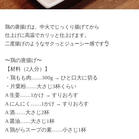
鶏の唐揚げは、中火でじっくり揚げてから
仕上げに高温でカリッと仕上げます。
二度揚げのようなサクっとジューシー感です👌
〜鶏の唐揚げ〜
【材料（2人分）】
・鶏もも肉……300g → ひと口大に切る
・片栗粉……大さじ3杯くらい
A 生姜……1かけ → すりおろす
A にんにく……1かけ → すりおろす
A 酒……大さじ2杯
A 醤油……大さじ1杯
A 鶏がらスープの素……小さじ1杯