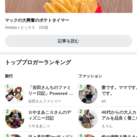
マックの大興奮のポテトタイマー
Amebaトピックス
2日前
記事を読む
トップブロガーランキング
旅行
ファッション
1
1
「吉田さんちのファミ
妻です。ママです
リー日記」Powered b
です。
y Ameba 吉田さんファ
吉田さんファミリー
eri.
ミリーオフィシャルブ
ログ
2
2
☆やまあこ☆さんのデ
40代からの大人
ィズニー日記
アルを品良く着こ
ファッションブロ
☆やまあこ☆
えりん
3
3