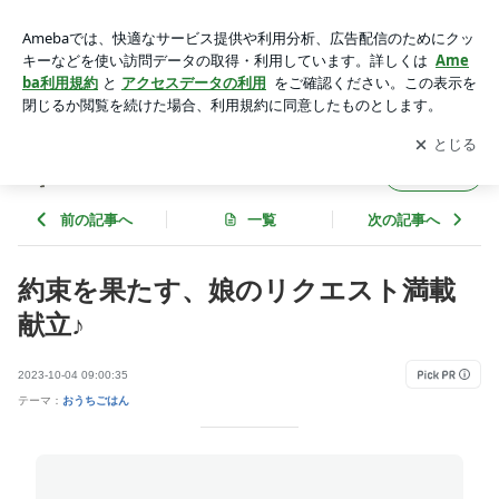
約束を果たす、娘のリクエスト満載献立♪ | ゆうき酒場
アプリをダウンロードして
ブログの更新通知
を受け取りまし
開く
ょう。
ゆうき酒場
フォロー
前の記事へ
一覧
次の記事へ
約束を果たす、娘のリクエスト満載
献立♪
2023-10-04 09:00:35
テーマ：
おうちごはん