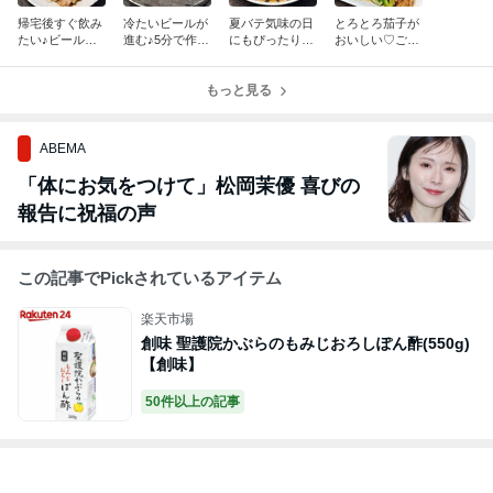
帰宅後すぐ飲み
冷たいビールが
夏バテ気味の日
とろとろ茄子が
たい♪ビールが
進む♪5分で作れ
にもぴったり♪
おいしい♡ごは
止まらない♡簡
る夏のおつま
とろろと卵黄が
んが止まらな
単作り置きとカ
み！「タコとミ
絡む♡簡単すぐ
い！豚肉と夏野
リカリ鶏皮串焼
ョウガの和風カ
もっと見る
できる『とろ玉
菜のオイスター
きで夏のおうち
ルパッチョ」
そば』
スタミナ炒め！
居酒屋！
ABEMA
「体にお気をつけて」松岡茉優 喜びの
報告に祝福の声
この記事でPickされているアイテム
楽天市場
創味 聖護院かぶらのもみじおろしぽん酢(550g)
【創味】
50件以上の記事