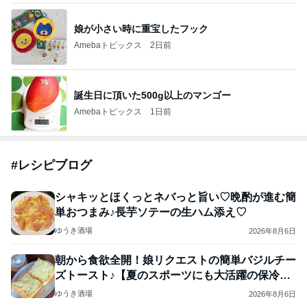
娘が小さい時に重宝したフック
Amebaトピックス
2日前
誕生日に頂いた500g以上のマンゴー
Amebaトピックス
1日前
#
レシピブログ
シャキッとほくっとネバっと旨い♡晩酌が進む簡
単おつまみ♪長芋ソテーの生ハム添え♡
ゆうき酒場
2026年8月6日
朝から食欲全開！娘リクエストの簡単バジルチー
ズトースト♪【夏のスポーツにも大活躍の保冷ボ
トル】
ゆうき酒場
2026年8月6日