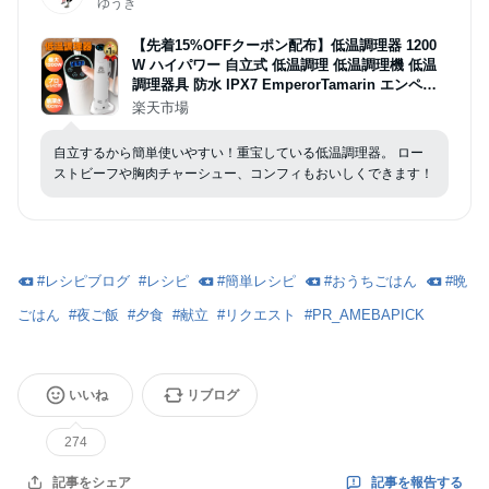
ゆうき
【先着15%OFFクーポン配布】低温調理器 1200
W ハイパワー 自立式 低温調理 低温調理機 低温
調理器具 防水 IPX7 EmperorTamarin エンペラ
ータマリン スロークッカー タイマー 温度設定 タ
楽天市場
ッチパネル クリップ式 サラダチキン ローストビ
ーフ レシピ キッチン家電 ギフト
自立するから簡単使いやすい！重宝している低温調理器。 ロー
ストビーフや胸肉チャーシュー、コンフィもおいしくできます！
#
レシピブログ
#
レシピ
#
簡単レシピ
#
おうちごはん
#
晩
ごはん
#
夜ご飯
#
夕食
#
献立
#
リクエスト
#
PR_AMEBAPICK
いいね
リブログ
274
記事を報告する
記事をシェア