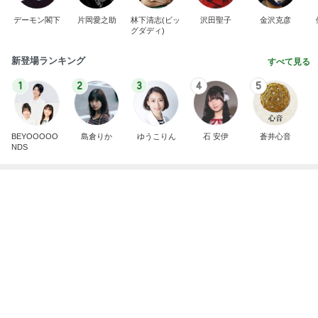
デーモン閣下
片岡愛之助
林下清志(ビッ
沢田聖子
金沢克彦
グダディ)
新登場ランキング
すべて見る
1
2
3
4
5
BEYOOOOO
島倉りか
ゆうこりん
石 安伊
蒼井心音
NDS
杉浦太陽 ハイハイと歩き始めた次女
Amebaトピックス
1日前
広島原爆の日 市長の言葉に動揺する総理
ブルーサファイア
1日前