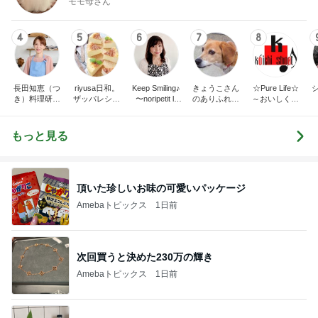
モモ母さん
4
5
6
7
8
長田知恵（つ
riyusa日和。
Keep Smiling♪
きょうこさん
☆Pure Life☆
き）料理研究
ザッパレシピ
〜noripetit lif
のありふれた
～おいしく、
家「ご飯と可
で褒められお
e〜 おうちご
日常とばーば
楽しく、健康
愛いおやつ、
やつと時々お
はんと日々の
の食堂本日の
に。～
キッチンアイ
かず
事。
メニュー
もっと見る
テム」
頂いた珍しいお味の可愛いパッケージ
Amebaトピックス
1日前
次回買うと決めた230万の輝き
Amebaトピックス
1日前