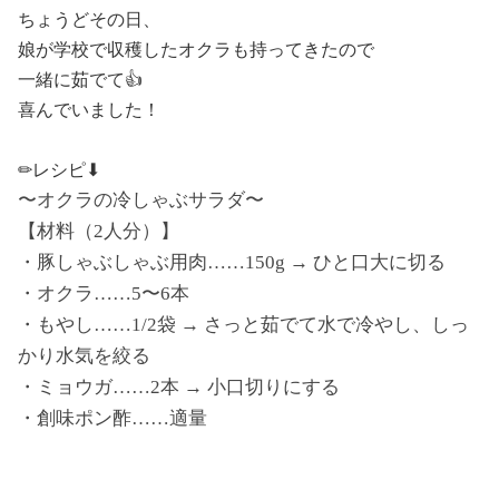
ちょうどその日、
娘が学校で収穫したオクラも持ってきたので
一緒に茹でて👍
喜んでいました！
✏︎レシピ⬇︎
〜オクラの冷しゃぶサラダ〜
【材料（2人分）】
・豚しゃぶしゃぶ用肉……150g → ひと口大に切る
・オクラ……5〜6本
・もやし……1/2袋 → さっと茹でて水で冷やし、しっ
かり水気を絞る
・ミョウガ……2本 → 小口切りにする
・創味ポン酢……適量