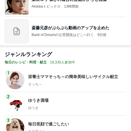
Amebaトピックス
13時間前
斎藤元彦がぶらぶら動画のアップを止めた
Bank of Dreamの公営競技はどこへ行く
9日前
ジャンルランキング
毎日のレシピ・料理・献立
18,336人参加中
1
栄養士ママそっち～の簡単美味しいサイクル献立
そっち～
2
ゆうき酒場
ゆうき
3
毎日笑顔で過ごしたい