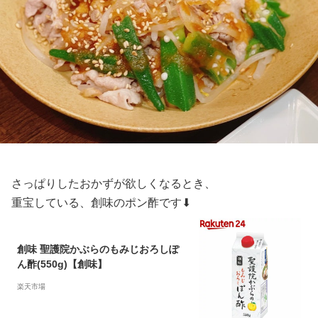
さっぱりしたおかずが欲しくなるとき、
重宝している、創味のポン酢です⬇︎
創味 聖護院かぶらのもみじおろしぽ
ん酢(550g)【創味】
楽天市場