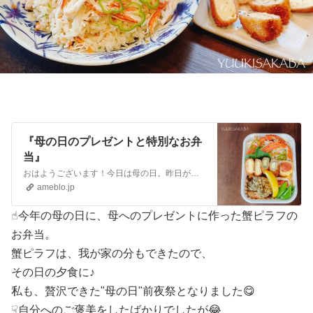
『母の日のプレゼントと特別なお弁
当』
おはようございます！今日は母の日。昨日が休みだったので、実家の母へお弁当を持っていきました🍱母の日仕様で、蟹ピラフを詰めて特別感😊炊飯器で簡単にできる蟹ピ…
ameblo.jp
☝︎今年の母の日に、母へのプレゼントに作った蟹ピラフの
お弁当。
蟹ピラフは、我が家の分もできたので、
その日の夕食に♪
私も、贅沢できた"母の日"前夜祭となりました😋
☟自分へのご褒美をしたばかりでしたが😂