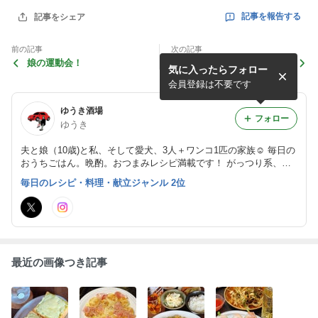
記事を報告する
記事をシェア
前の記事
次の記事
娘の運動会！
明日の朝食にすぐできる♪ 食
気に入ったらフォロー
パンで手軽な、フレンチトー
スト！
会員登録は不要です
ゆうき酒場
フォロー
ゆうき
夫と娘（10歳)と私、そして愛犬、3人＋ワンコ1匹の家族☺︎ 毎日の
おうちごはん。晩酌。おつまみレシピ満載です！ がっつり系、お
肉おかず、 麺レシピも充実しています。
毎日のレシピ・料理・献立ジャンル 2位
最近の画像つき記事