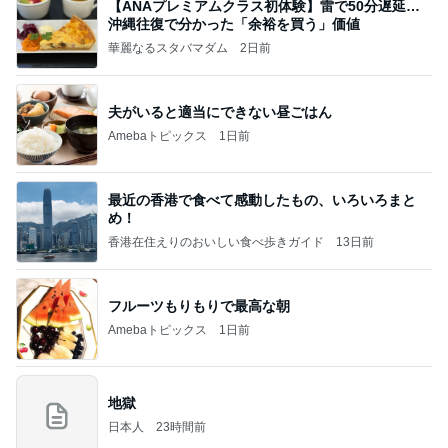
【ANAプレミアムクラス初体験】雷で50分遅延…
沖縄往復で分かった「余裕を買う」価値
華麗なるスタバマダム
2日前
夫がいると適当にできない昼ごはん
Amebaトピックス
1日前
最近の香港で食べて感動したもの、いろいろまと
め！
香港在住えりのおいしい食べ歩きガイド
13日前
フルーツもりもりで最高な朝
Amebaトピックス
1日前
地獄
日本人
23時間前