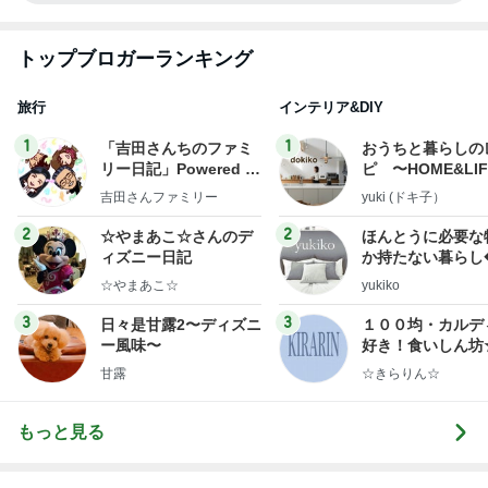
トップブロガーランキング
旅行
インテリア&DIY
1
1
「吉田さんちのファミ
おうちと暮らしの
リー日記」Powered b
ピ 〜HOME&LI
y Ameba 吉田さんファ
吉田さんファミリー
yuki (ドキ子）
ミリーオフィシャルブ
ログ
2
2
☆やまあこ☆さんのデ
ほんとうに必要な
ィズニー日記
か持たない暮らし
ep Life Simple
☆やまあこ☆
yukiko
ンテリアのきろく
3
3
日々是甘露2〜ディズニ
１００均・カルデ
ー風味〜
好き！食いしん坊
らりん☆のブログ
甘露
☆きらりん☆
もっと見る