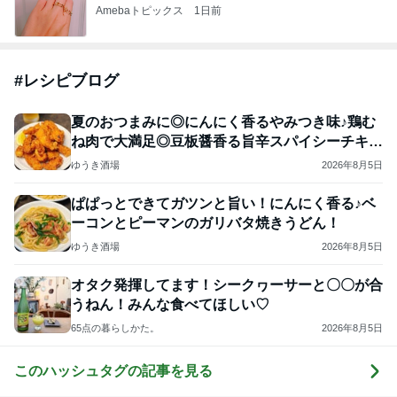
Amebaトピックス
1日前
#
レシピブログ
夏のおつまみに◎にんにく香るやみつき味♪鶏む
ね肉で大満足◎豆板醤香る旨辛スパイシーチキ
ン！
ゆうき酒場
2026年8月5日
ぱぱっとできてガツンと旨い！にんにく香る♪ベ
ーコンとピーマンのガリバタ焼きうどん！
ゆうき酒場
2026年8月5日
オタク発揮してます！シークヮーサーと〇〇が合
うねん！みんな食べてほしい♡
65点の暮らしかた。
2026年8月5日
このハッシュタグの記事を見る