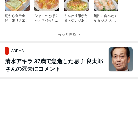
朝から食欲全
シャキッとほく
ふんわり卵がた
無性に食べたく
開！娘リクエス
っとネバっと旨
まらない♡あと
なる♪ぷりぷり
トの簡単バジル
い♡晩酌が進む
一品に大活躍♪
海老の生春巻き
チーズトースト
簡単おつまみ♪
キャベ玉和風炒
と、娘のリクエ
♪【夏のスポー
長芋ソテーの生
もっと見る
めで簡単朝ごは
ストで夏の晩酌
ツにも大活躍の
ハム添え♡
ん◯
メニュー決定♪
保冷ボトル】
ABEMA
清水アキラ 37歳で急逝した息子 良太郎
さんの死去にコメント