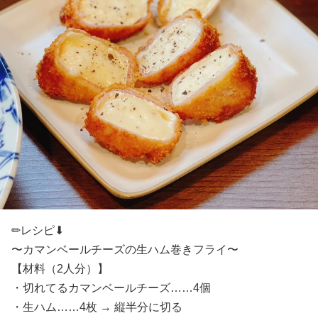
✏︎レシピ⬇︎
〜カマンベールチーズの生ハム巻きフライ〜
【材料（2人分）】
・切れてるカマンベールチーズ……4個
・生ハム……4枚 → 縦半分に切る