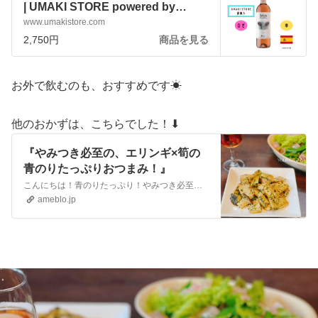
| UMAKI STORE powered by
BASE
www.umakistore.com
2,750円
商品を見る
お外で飲むのも、おすすめです☀︎
他のおかずは、こちらでした！⬇︎
『やみつき必至の、エリンギ×筍の
青のりたっぷりおつまみ！』
こんにちは！青のりたっぷり！やみつき必至の簡単炒めものおつまみのご紹介です。筍とエリンギをバターしょうゆで炒めて仕上げには、たっぷり青のり！やみつき間違いなし…
ameblo.jp