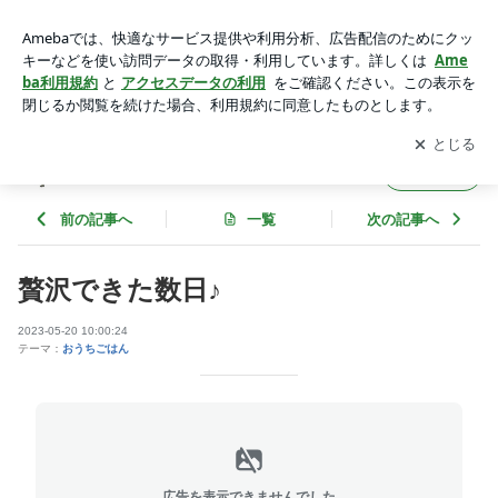
贅沢できた数日♪ | ゆうき酒場
アプリをダウンロードして
ブログの更新通知
を受け取りまし
開く
ょう。
ゆうき酒場
フォロー
前の記事へ
一覧
次の記事へ
贅沢できた数日♪
2023-05-20 10:00:24
テーマ：
おうちごはん
広告を表示できませんでした