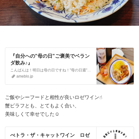
『自分への"母の日"ご褒美でベラン
ダ飲み♪』
こんばんは！明日は母の日ですね！"母の日週"と言うことで、何かにつけて「今週は母の日だから良いよね👌」と、自分を甘やかした1週間😂例えば1日1缶と決めてい…
ameblo.jp
ご飯やシーフードと相性が良いロゼワイン☝︎
蟹ピラフとも、とてもよく合い、
美味しくて幸せでした☺️
べトラ・ザ・キャットワイン ロゼ