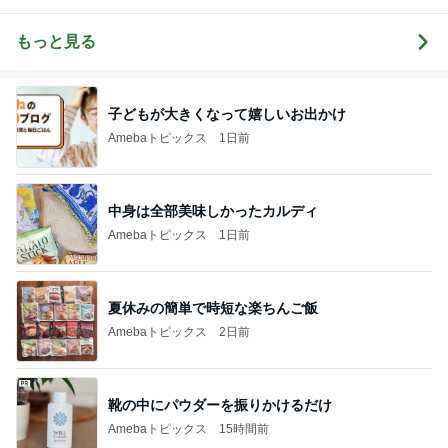
家「ご飯と可
で褒められお
e〜 おうちご
日常とばーば
楽しく、健康
愛いおやつ、
やつと時々お
はんと日々の
の食堂本日の
に。～
キッチンアイ
かず
事。
メニュー
もっと見る
テム」
子どもが大きくなって嬉しいお出かけ
Amebaトピックス
1日前
中身は全部美味しかったカルディ
Amebaトピックス
1日前
夏休みの簡単で時短な楽ちんご飯
Amebaトピックス
2日前
靴の中にパウダーを振りかけるだけ
Amebaトピックス
15時間前