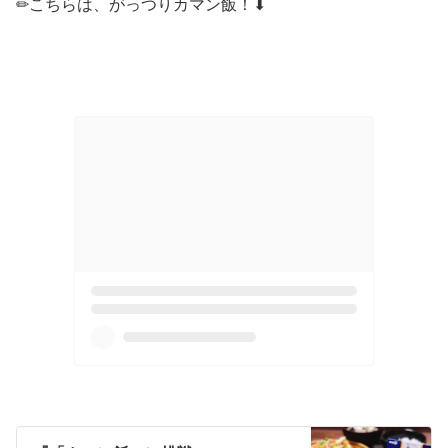
✏︎こちらは、がっつりカマン飯！⬇︎