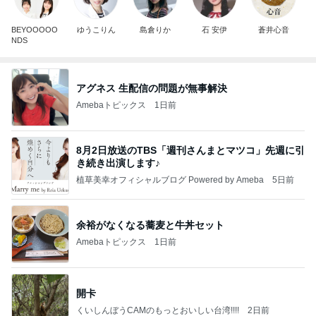
BEYOOOOO
ゆうこりん
島倉りか
石 安伊
蒼井心音
NDS
アグネス 生配信の問題が無事解決
Amebaトピックス
1日前
8月2日放送のTBS「週刊さんまとマツコ」先週に引
き続き出演します♪
植草美幸オフィシャルブログ Powered by Ameba
5日前
余裕がなくなる蕎麦と牛丼セット
Amebaトピックス
1日前
開卡
くいしんぼうCAMのもっとおいしい台湾!!!!
2日前