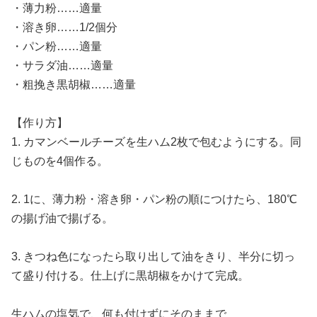
・薄力粉……適量
・溶き卵……1/2個分
・パン粉……適量
・サラダ油……適量
・粗挽き黒胡椒……適量
【作り方】
1. カマンベールチーズを生ハム2枚で包むようにする。同
じものを4個作る。
2. 1に、薄力粉・溶き卵・パン粉の順につけたら、180℃
の揚げ油で揚げる。
3. きつね色になったら取り出して油をきり、半分に切っ
て盛り付ける。仕上げに黒胡椒をかけて完成。
生ハムの塩気で、何も付けずにそのままで