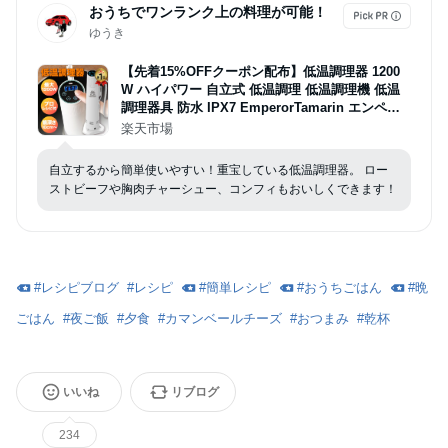
おうちでワンランク上の料理が可能！
ゆうき
【先着15%OFFクーポン配布】低温調理器 1200
W ハイパワー 自立式 低温調理 低温調理機 低温
調理器具 防水 IPX7 EmperorTamarin エンペラ
ータマリン スロークッカー タイマー 温度設定 タ
楽天市場
ッチパネル クリップ式 サラダチキン ローストビ
ーフ レシピ キッチン家電 ギフト
自立するから簡単使いやすい！重宝している低温調理器。 ロー
ストビーフや胸肉チャーシュー、コンフィもおいしくできます！
#
レシピブログ
#
レシピ
#
簡単レシピ
#
おうちごはん
#
晩
ごはん
#
夜ご飯
#
夕食
#
カマンベールチーズ
#
おつまみ
#
乾杯
いいね
リブログ
234