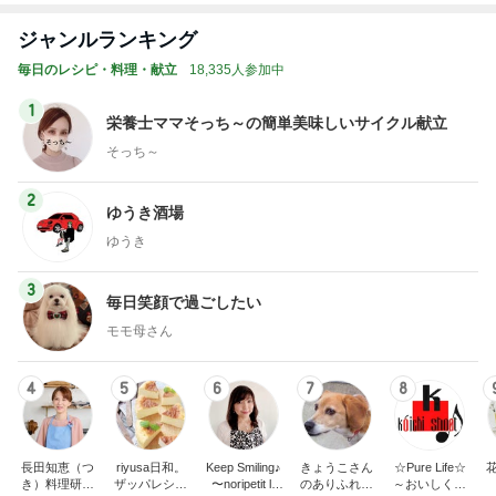
ジャンルランキング
毎日のレシピ・料理・献立
18,335人参加中
1
栄養士ママそっち～の簡単美味しいサイクル献立
そっち～
2
ゆうき酒場
ゆうき
3
毎日笑顔で過ごしたい
モモ母さん
4
5
6
7
8
長田知恵（つ
riyusa日和。
Keep Smiling♪
きょうこさん
☆Pure Life☆
き）料理研究
ザッパレシピ
〜noripetit lif
のありふれた
～おいしく、