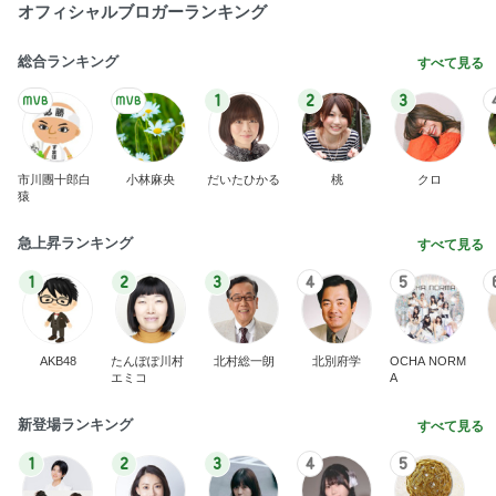
オフィシャルブロガーランキング
総合ランキング
すべて見る
1
2
3
市川團十郎白
小林麻央
だいたひかる
桃
クロ
猿
急上昇ランキング
すべて見る
1
2
3
4
5
AKB48
たんぽぽ川村
北村総一朗
北別府学
OCHA NORM
エミコ
A
新登場ランキング
すべて見る
1
2
3
4
5