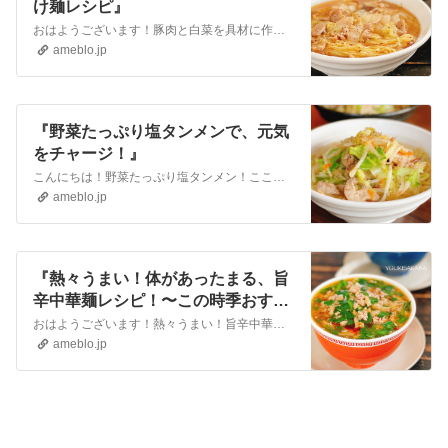
け麺レシピ』
おはようございます！豚肉と白菜を具材に作る中華麺レシピ。とろっとろのスープが麺にも具材にもしっかり絡みます。夕食ならば、ぜひ冷たいビールを合わせて欲しい1杯！…
ameblo.jp
『野菜たっぷり塩タンメンで、元気
をチャージ！』
こんにちは！野菜たっぷり塩タンメン！ここ数日は慌ただしく、夫も少しお疲れ気味。ゆっくり食事をする時間もなかったので、今日のお昼は、2人で塩タンメンを食べて、元…
ameblo.jp
『熱々うまい！体があったまる、旨
辛中華麺レシピ！〜この時季おすす
め、あったか中華麺レシピ5選〜』
おはようございます！熱々うまい！旨辛中華麺レシピのご紹介です。相性抜群の、ひき肉とニラをたっぷり。少しとろみをつけたスープが、程よく麺に絡みます。味付けメンマ…
ameblo.jp