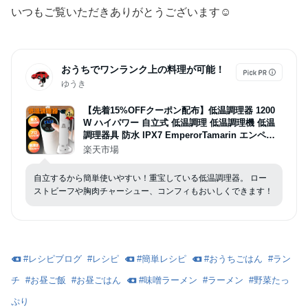
いつもご覧いただきありがとうございます☺︎
おうちでワンランク上の料理が可能！
ゆうき
【先着15%OFFクーポン配布】低温調理器 1200
W ハイパワー 自立式 低温調理 低温調理機 低温
調理器具 防水 IPX7 EmperorTamarin エンペラ
ータマリン スロークッカー タイマー 温度設定 タ
楽天市場
ッチパネル クリップ式 サラダチキン ローストビ
ーフ レシピ キッチン家電 ギフト
自立するから簡単使いやすい！重宝している低温調理器。 ロー
ストビーフや胸肉チャーシュー、コンフィもおいしくできます！
#
レシピブログ
#
レシピ
#
簡単レシピ
#
おうちごはん
#
ラン
チ
#
お昼ご飯
#
お昼ごはん
#
味噌ラーメン
#
ラーメン
#
野菜たっ
ぷり