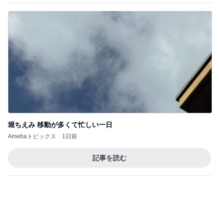
BEYOOOOO
島倉りか
ゆうこりん
石 安伊
蒼井心音
NDS