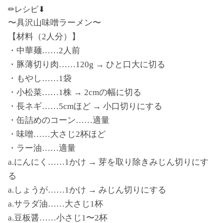
✏︎レシピ⬇︎
〜具沢山味噌ラーメン〜
【材料（2人分）】
・中華麺……2人前
・豚薄切り肉……120g → ひと口大に切る
・もやし……1袋
・小松菜……1株 → 2cmの幅に切る
・長ネギ……5cmほど → 小口切りにする
・缶詰めのコーン……適量
・味噌……大さじ2杯ほど
・ラー油……適量
a.にんにく……1かけ → 芽を取り除きみじん切りにす
る
a.しょうが……1かけ → みじん切りにする
a.サラダ油……大さじ1杯
a.豆板醤……小さじ1〜2杯