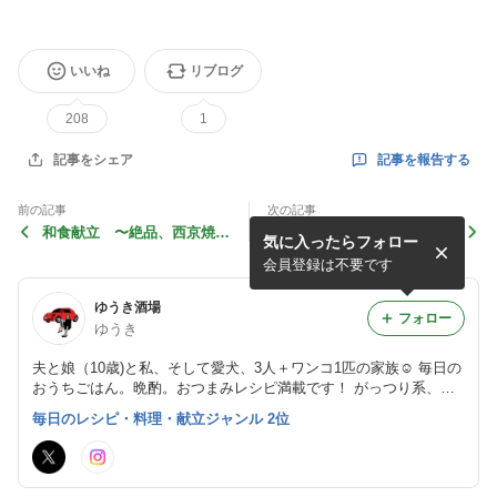
いいね
リブログ
208
1
記事を報告する
記事をシェア
前の記事
次の記事
和食献立 〜絶品、西京焼
暑くなる季節にぴったり♪野
気に入ったらフォロー
き〜
菜たっぷり、さっぱりサラダ
レシピ！
会員登録は不要です
ゆうき酒場
フォロー
ゆうき
夫と娘（10歳)と私、そして愛犬、3人＋ワンコ1匹の家族☺︎ 毎日の
おうちごはん。晩酌。おつまみレシピ満載です！ がっつり系、お
肉おかず、 麺レシピも充実しています。
毎日のレシピ・料理・献立ジャンル 2位