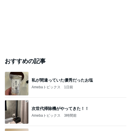
5年間で数回しか見ないテレビ契約
Amebaトピックス
1日前
友人にTiffanyだと言われるジュエリー
Amebaトピックス
1日前
#
レシピブログ
ゴーヤチャンプルー、一皿で栄養満点！ … と思
ったけれど
シニア夫婦は気ままに・・・
2026年8月7日
夏バテ気味の日にもぴったり♪とろろと卵黄が絡
む♡簡単すぐできる『とろ玉そば』
ゆうき酒場
2026年8月7日
ふんわり卵がたまらない♡あと一品に大活躍♪キ