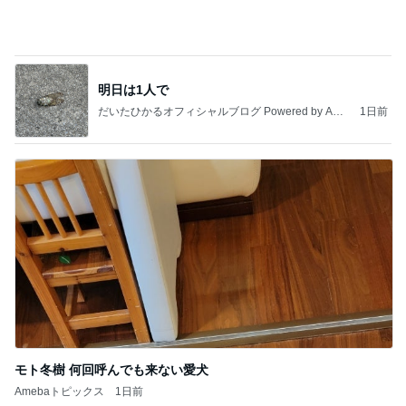
私達が何も言えなくなる事を楽しみにしていまー
す｡
最後の悪あがき
2日前
大混雑していた涼しい韓国の洞窟
Amebaトピックス
1日前
きっと高市ってこの時代に嘘、誤魔化し、はぐらか
しても【バレない】【通用する】とでも思ってたん
だろ
広報 いぬねこ本舗
9日前
娘の帰省が楽しみでもツライ別れ
Amebaトピックス
1日前