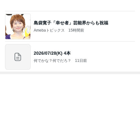
3
毎日笑顔で過ごしたい
モモ母さん
4
5
6
7
8
riyusa日和。
長田知恵（つ
Keep Smiling♪
きょうこさん
☆Pure Life☆
ザッパレシピ
き）料理研究
〜noripetit lif
のありふれた
～おいしく、
で褒められお
家「ご飯と可
e〜 おうちご
日常とばーば
楽しく、健康
やつと時々お
愛いおやつ、
はんと日々の
の食堂本日の
に。～
かず
キッチンアイ
事。
メニュー
もっと見る
テム」
毎日文句で早く始まってほしい給食