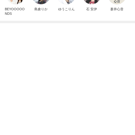
明日は1人で
だいたひかるオフィシャルブログ Powered by Ame
1日前
ba
モト冬樹 何回呼んでも来ない愛犬
Amebaトピックス
1日前