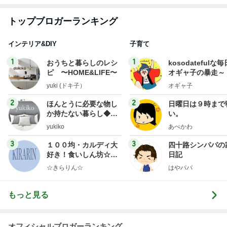
SAの看板の上でぐったりしたくまちゃん
Amebaトピックス
1日前
横浜SOGOうまいもの大会
nanaオフィシャルブログ Powered by Ameba
11日前
売って欲しいほど美味しいバター
Amebaトピックス
1日前