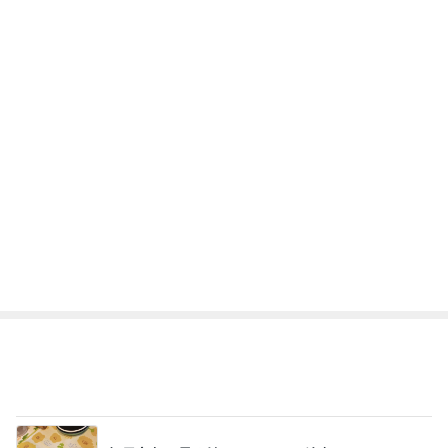
トップブロガーランキング
インテリア&DIY
子育て
1
1
おうちと暮らしのレシ
kosodatefulな毎
ピ 〜HOME&LIFE〜
オギャ子の暴走～
yuki (ドキ子）
オギャ子
2
2
ほんとうに必要な物し
日曜日は９時まで
か持たない暮らし◆Ke
い。
ep Life Simple◆〜イ
yukiko
あべかわ
ンテリアのきろく〜
3
3
１００均・カルディ大
四十路シンパパの
好き！食いしん坊☆き
日記
らりん☆のブログ
☆きらりん☆
はやパパ
もっと見る
オフィシャルブロガーランキング