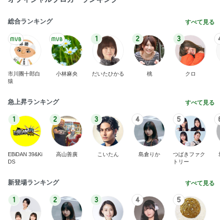
2026/07/28(K) 4本
何でかな？何でだろ？
11日前
修学旅行でも行く機会がなかった広島
Amebaトピックス
22時間前
悲しすぎて立ち直れない。
クロオフィシャルブログPowered by Ameba
1日前
映画を見た人が知っている品の怖さ
Amebaトピックス
9時間前