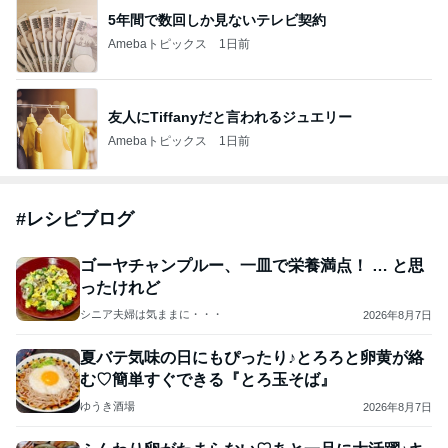
ャベ玉和風炒めで簡単朝ごはん◯
ゆうき酒場
2026年8月7日
このハッシュタグの記事を見る
芸能人・有名人ブログ TOPへ
「痛々しい」執行猶予中の近影に心配の声
Amebaトピックス
9時間前
悲しすぎて立ち直れない。
クロオフィシャルブログPowered by Ameba
1日前