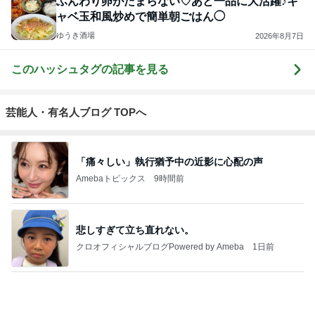
島袋寛子「幸せ者」芸能界からも祝福
Amebaトピックス
15時間前
2026/07/28(K) 4本
何でかな？何でだろ？
11日前
ジャンルランキング
毎日のレシピ・料理・献立
18,338人参加中
1
栄養士ママそっち～の簡単美味しいサイクル献立
そっち～
2
ゆうき酒場
ゆうき