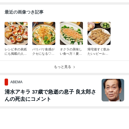
最近の画像つき記事
レシピ本の表紙
パリパリ食感が
オクラの美味し
帰宅後すぐ飲み
にも掲載の人気
クセになる♡エ
い食べ方！夏の
たい♪ビールが
レシピ♪夏のお
ビと野菜のごち
食卓にあと一品
止まらない♡簡
つまみに◎！ト
そうサラダ シー
♪冷やして美味
単作り置きとカ
マトとモッツァ
クヮーサードレ
もっと見る
しい「オクラの
リカリ鶏皮串焼
レラチーズの肉
ッシング♪
おかかマヨ」
きで夏のおうち
巻きフライ
居酒屋！
ABEMA
清水アキラ 37歳で急逝の息子 良太郎さ
んの死去にコメント