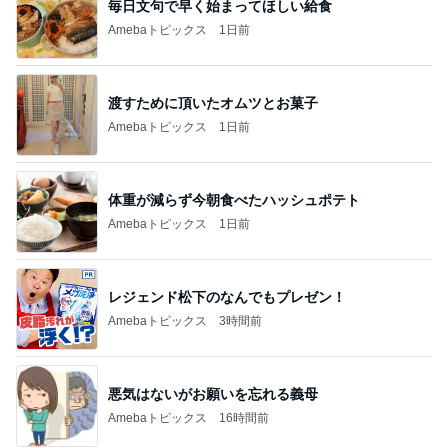
総合ランキング
すべて見る
1
2
3
市川團十郎白
小林麻央
だいたひかる
桃
クロ
猿
急上昇ランキング
すべて見る
1
2
3
4
5
EBiDAN 39&Ki
高山善廣
こいたん
島倉りか
つばきファク
DS
トリー
新登場ランキング
すべて見る
1
2
3
4
5