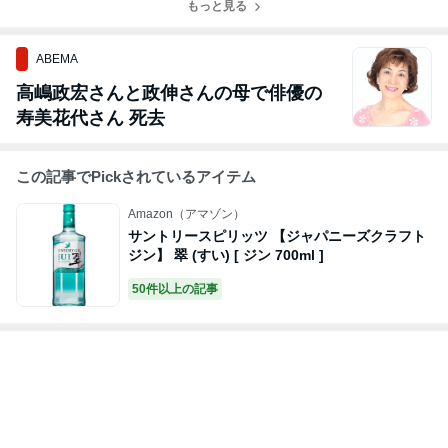
菜のオイスター
♪【夏のスポー
もっと見る
長芋ソテーの生
めで簡単朝ごは
スタミナ炒め！
ツにも大活躍の
ハム添え♡
ん◯
保冷ボトル】
ABEMA
高嶋政宏さんと政伸さんの母で俳優の
寿美花代さん 死去
この記事でPickされているアイテム
Amazon（アマゾン）
サントリースピリッツ 【ジャパニーズクラフト
ジン】 翠 (すい) [ ジン 700ml ]
50件以上の記事