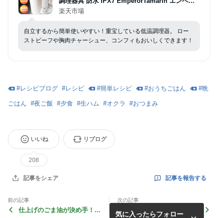
調理器具 防水 IPX7 EmperorTamarin エンペラ
ータマリン スロークッカー タイマー 温度設定 タ
楽天市場
ッチパネル クリップ式 サラダチキン ローストビ
ーフ レシピ キッチン家電 ギフト
自立するから簡単使いやすい！重宝している低温調理器。 ロー
ストビーフや胸肉チャーシュー、コンフィもおいしくできます！
#
レシピブログ
#
レシピ
#
簡単レシピ
#
おうちごはん
#
晩
ごはん
#
夜ご飯
#
夕食
#
生ハム
#
オクラ
#
おつまみ
いいね
リブログ
208
記事を報告する
記事をシェア
前の記事
次の記事
仕上げのごま油が決め手！さ
薬味野菜大好き！リピートし
気に入ったらフォロー
っぱりさわやか、素麺朝ごは
まくっている、さわやか酸味