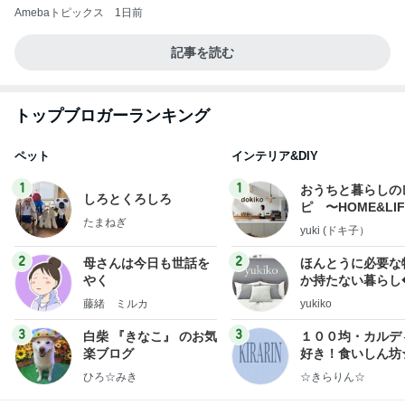
Amebaトピックス
1日前
記事を読む
トップブロガーランキング
ペット
インテリア&DIY
1
1
おうちと暮らしの
しろとくろしろ
ピ 〜HOME&LI
たまねぎ
yuki (ドキ子）
2
2
母さんは今日も世話を
ほんとうに必要な
やく
か持たない暮らし
ep Life Simple
藤緒 ミルカ
yukiko
ンテリアのきろく
3
3
白柴 『きなこ』 のお気
１００均・カルデ
楽ブログ
好き！食いしん坊
らりん☆のブログ
ひろ☆みき
☆きらりん☆