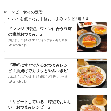
✏︎コンビニ食材の定番！
生ハムを使ったお手軽おつまみレシピ5選！⬇︎
『レンジで時短。ワインに合う豆腐
の簡単おつまみ。』
おはようございます！ワインに合わせた豆腐の簡単おつまみです。レンジだけで、とっても時短なおつまみです。✏︎レシピです⬇︎〜豆腐on生ハムチーズ〜【材料（2人分…
ameblo.jp
『手軽にすぐできるおつまみレシ
ピ！油揚げでカリッとやみつきピ
ザ！』
おはようございます！油揚げで手軽にできるおつまみレシピのご紹介です。油揚げを生地にしてピザ風のおつまみにしました。油揚げがカリッとやみつきです。余熱で馴染む生…
ameblo.jp
『リピートしている、時短でおいし
い、おつまみレシピ！』