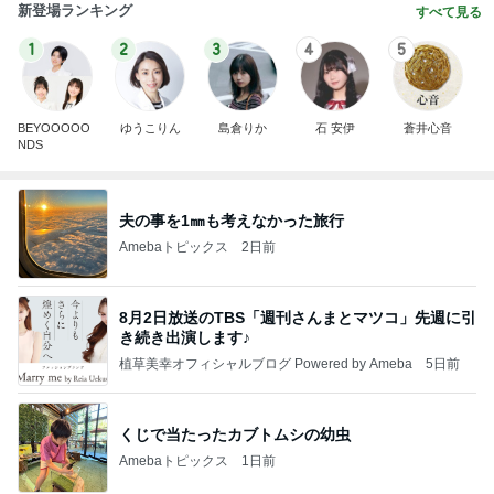
新登場ランキング
すべて見る
1
2
3
4
5
BEYOOOOO
ゆうこりん
島倉りか
石 安伊
蒼井心音
NDS
夫の事を1㎜も考えなかった旅行
Amebaトピックス
2日前
8月2日放送のTBS「週刊さんまとマツコ」先週に引
き続き出演します♪
植草美幸オフィシャルブログ Powered by Ameba
5日前
くじで当たったカブトムシの幼虫
Amebaトピックス
1日前