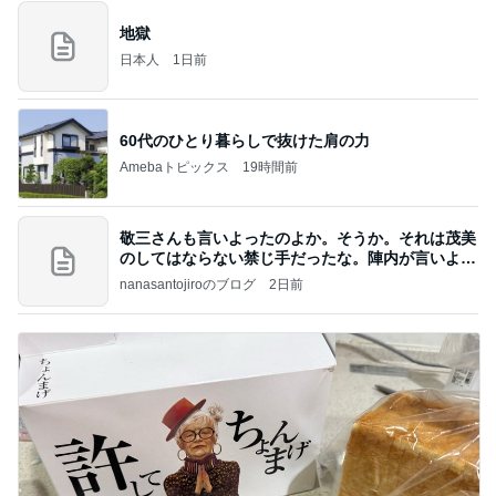
地獄
日本人
1日前
60代のひとり暮らしで抜けた肩の力
Amebaトピックス
19時間前
敬三さんも言いよったのよか。そうか。それは茂美
のしてはならない禁じ手だったな。陣内が言いよる
のよ
nanasantojiroのブログ
2日前