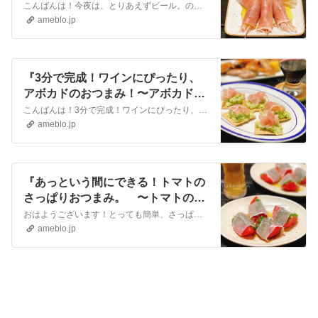
こんばんは！今夜は、とりあえずビール。のお供に、かんたんおつまみ。生ハムとミョウガのカルパッチョ。ツイッターで人気のリュウジさんレシピです。リュウジさんと言え…
ameblo.jp
『3分で完成！ワインにぴったり、
アボカドのおつまみ！〜アボカドと
生ハムのカナッペ〜』
こんばんは！3分で完成！ワインにぴったり、アボカドのおつまみ！アボカドとクリームチーズをなめらかに混ぜて、生ハムと一緒にクラッカーにのせていただきます。レモン…
ameblo.jp
『あっという間にできる！トマトの
さっぱりおつまみ。 〜トマトのさ
っぱりレシピ5選〜』
おはようございます！とっても簡単、さっぱりトマトのおつまみレシピのご紹介です。トマトのフレッシュ感に生ハムの塩味が効いてやみつきです。大葉の香りもまたクセにな…
ameblo.jp