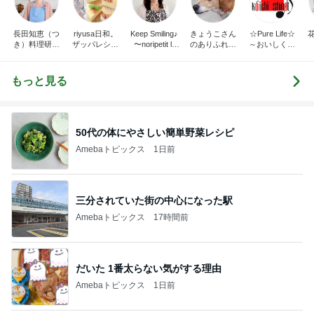
長田知恵（つ
riyusa日和。
Keep Smiling♪
きょうこさん
☆Pure Life☆
き）料理研究
ザッパレシピ
〜noripetit lif
のありふれた
～おいしく、
家「ご飯と可
で褒められお
e〜 おうちご
日常とばーば
楽しく、健康
愛いおやつ、
やつと時々お
はんと日々の
の食堂本日の
に。～
キッチンアイ
かず
事。
メニュー
もっと見る
テム」
50代の体にやさしい簡単野菜レシピ
Amebaトピックス
1日前
三分されていた街の中心になった駅
Amebaトピックス
17時間前
だいた 1番太らない気がする理由
Amebaトピックス
1日前