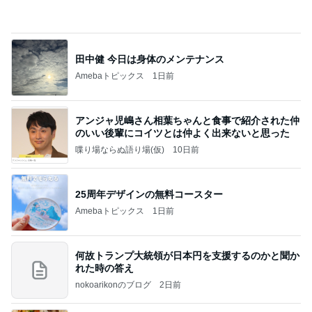
話題のスイカ丸ごとアイス♡
さとみるくのロサンゼルス⇔ハワイ夢日記
7日前
閉店すると聞きみんなで行った場所
Amebaトピックス
1日前
記事を読む