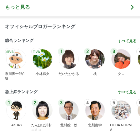
もっと見る
オフィシャルブロガーランキング
総合ランキング
すべて見る
1
2
3
市川團十郎白
小林麻央
だいたひかる
桃
クロ
猿
急上昇ランキング
すべて見る
1
2
3
4
5
AKB48
たんぽぽ川村
北村総一朗
北別府学
OCHA NORM
エミコ
A