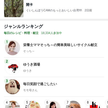
開卡
くいしんぼうCAMのもっとおいしい台湾!!!!
2日前
ジャンルランキング
毎日のレシピ・料理・献立
18,334人参加中
1
栄養士ママそっち～の簡単美味しいサイクル献立
そっち～
2
ゆうき酒場
ゆうき
3
毎日笑顔で過ごしたい
モモ母さん
4
5
6
7
8