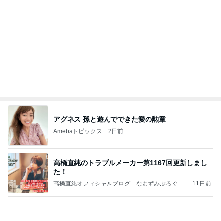
Amebaトピックス
1日前
アンジャ児嶋さん相葉ちゃんと食事で紹介された仲
のいい後輩にコイツとは仲よく出来ないと思った
喋り場ならぬ語り場(仮)
10日前
25周年デザインの無料コースター
Amebaトピックス
1日前
何故トランプ大統領が日本円を支援するのかと聞か
れた時の答え
nokoarikonのブログ
2日前
蓋が甘く汁が漏れてしまった弁当
Amebaトピックス
1日前