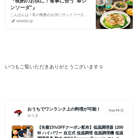
『晩酌のお供に！食事に合う"翠ジ
ンソーダ"』
こんばんは！私の晩酌のお供にサントリーさんの"翠"が仲間入りしました。夕食を食べながらお酒を飲む私にとって"食事に合う"というのは大事なポイント。普段「このお…
ameblo.jp
いつもご覧いただきありがとうございます☺︎
おうちでワンランク上の料理が可能！
ゆうき
【先着15%OFFクーポン配布】低温調理器 1200
W ハイパワー 自立式 低温調理 低温調理機 低温