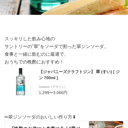
スッキリした飲み心地の
サントリーの"翠"をソーダで割った翠ジンソーダ。
食事と一緒に飲むのに最適で、
おうちでの晩酌におすすめ！
【ジャパニーズクラフトジン】 翠 (すい) [ ジ
ン 700ml ]
Amazon（アマゾン）
1,299〜3,066円
✏︎翠ジンソーダのおいしい作り方⬇︎