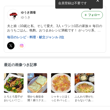
ん！ 〜夏休みにおすすめ、
の照り焼きレシピ！〜夏野菜
会員登録は不要です
素麺アレンジ5選〜
の肉巻き4選〜
ゆうき酒場
フォロー
ゆうき
夫と娘（10歳)と私、そして愛犬、3人＋ワンコ1匹の家族☺︎ 毎日の
おうちごはん。晩酌。おつまみレシピ満載です！ がっつり系、お
肉おかず、 麺レシピも充実しています。
毎日のレシピ・料理・献立ジャンル 2位
最近の画像つき記事
とろとろ茄子が
朝から食欲全
シャキッとほく
ふんわり卵がた
おいしい♡ごは
開！娘リクエス
っとネバっと旨
まらない♡あと
んが止まらな
トの簡単バジル
い♡晩酌が進む
一品に大活躍♪
い！豚肉と夏野
チーズトースト
簡単おつまみ♪
キャベ玉和風炒