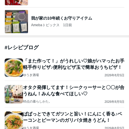
我が家の10年続くお守りアイテム
Amebaトピックス
1日前
#
レシピブログ
「また作って！」がうれしい♡娘がハマったお手
軽手作りピザ♪便利なピザ玉で簡単おうちピザ！
ゆうき酒場
2026年8月5日
オタク発揮してます！シークヮーサーと〇〇が合
うねん！みんな食べてほしい♡
65点の暮らしかた。
2026年8月5日
ぱぱっとできてガツンと旨い！にんにく香る♪ベ
ーコンとピーマンのガリバタ焼きうどん！
ゆうき酒場
2026年8月5日