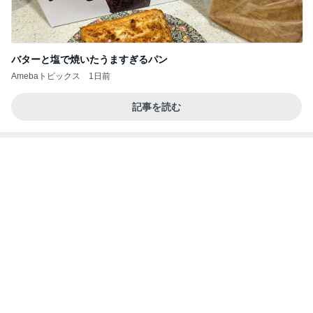
バターと塩で焼いたうますぎるパン
Amebaトピックス
1日前
記事を読む
アグネス 孫と遊んでできた愛の勲章
Amebaトピックス
2日前
高橋直純のトラブルメーカー第1167回更新しまし
た！
高橋直純オフィシャルブログ「なおずみぶろぐ」
11日前
Powered by Ameba
田中健 今日は身体のメンテナンス