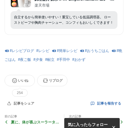
ータマリン スロークッカー タイマー 温度設定 タ
楽天市場
ッチパネル クリップ式 サラダチキン ローストビ
ーフ レシピ キッチン家電 ギフト
自立するから簡単使いやすい！重宝している低温調理器。 ロー
ストビーフや胸肉チャーシュー、コンフィもおいしくできます！
#
レシピブログ
#
レシピ
#
簡単レシピ
#
おうちごはん
#
晩
ごはん
#
夜ご飯
#
夕食
#
献立
#
手羽中
#
おかず
いいね
リブログ
254
記事を報告する
記事をシェア
前の記事
次の記事
夏に、体が喜ぶスーラータン
3分かからず完成！絶品しあ
気に入ったらフォロー
スープ！ 〜トマトを使った
わせおやつ〜マツコの知らな