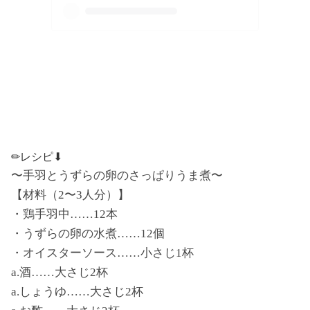
✏︎レシピ⬇︎
〜手羽とうずらの卵のさっぱりうま煮〜
【材料（2〜3人分）】
・鶏手羽中……12本
・うずらの卵の水煮……12個
・オイスターソース……小さじ1杯
a.酒……大さじ2杯
a.しょうゆ……大さじ2杯