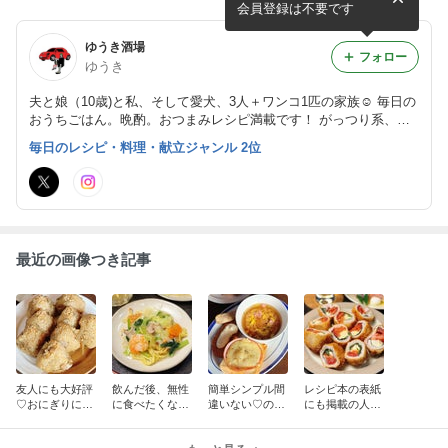
さっぱりおつまみ5選〜
い世界で紹介していたクリー
会員登録は不要です
ム白玉ぜんざい〜
ゆうき酒場
フォロー
ゆうき
夫と娘（10歳)と私、そして愛犬、3人＋ワンコ1匹の家族☺︎ 毎日の
おうちごはん。晩酌。おつまみレシピ満載です！ がっつり系、お
肉おかず、 麺レシピも充実しています。
毎日のレシピ・料理・献立ジャンル 2位
最近の画像つき記事
友人にも大好評
飲んだ後、無性
簡単シンプル間
レシピ本の表紙
♡おにぎりにし
に食べたくなっ
違いない♡のせ
にも掲載の人気
て、おもてなし
た…罪悪感も夫
て焼くだけ♪と
レシピ♪夏のお
にもぴったり♪
と半分こ。具だ
ろ〜りハムチー
つまみに◎！ト