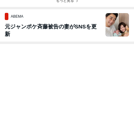
「鶏ごぼうの炊
くさん大満足♪
もっと見る
ズマヨトース
マトとモッツァ
きこみご飯」
塩あんかけ焼き
ト！
レラチーズの肉
そば！
巻きフライ
ABEMA
元ジャンポケ斉藤被告の妻がSNSを更
新