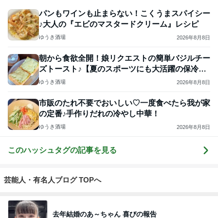
パンもワインも止まらない！こくうまスパイシー
♪大人の『エビのマスタードクリーム』レシピ
ゆうき酒場
2026年8月8日
朝から食欲全開！娘リクエストの簡単バジルチー
ズトースト♪【夏のスポーツにも大活躍の保冷ボ
トル】
ゆうき酒場
2026年8月8日
市販のたれ不要でおいしい♡一度食べたら我が家
の定番♪手作りだれの冷やし中華！
ゆうき酒場
2026年8月8日
このハッシュタグの記事を見る
芸能人・有名人ブログ TOPへ
去年結婚のあ～ちゃん 喜びの報告