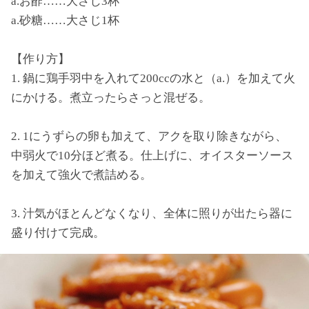
a.お酢……大さじ3杯
a.砂糖……大さじ1杯
【作り方】
1. 鍋に鶏手羽中を入れて200ccの水と（a.）を加えて火
にかける。煮立ったらさっと混ぜる。
2. 1にうずらの卵も加えて、アクを取り除きながら、
中弱火で10分ほど煮る。仕上げに、オイスターソース
を加えて強火で煮詰める。
3. 汁気がほとんどなくなり、全体に照りが出たら器に
盛り付けて完成。