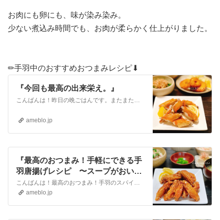
お肉にも卵にも、味が染み染み。
少ない煮込み時間でも、お肉が柔らかく仕上がりました。
✏︎手羽中のおすすめおつまみレシピ⬇︎
『今回も最高の出来栄え。』
こんばんは！昨日の晩ごはんです。またまた娘の好物を作りました。カリッカリっに仕上がった鳥手羽。最近お気に入りのフライパン、グリーンパンで焼きました。弱火で焼い…
ameblo.jp
『最高のおつまみ！手軽にできる手
羽唐揚げレシピ 〜スープがおいし
くなる、えびせん出汁！〜』
こんばんは！最高のおつまみ！手羽のスパイシー唐揚げレシピのご紹介です。手羽中で手軽に作れる唐揚げ。黒胡椒のピリッと刺激で、お酒が進みます。にんにく生姜がガツン…
ameblo.jp