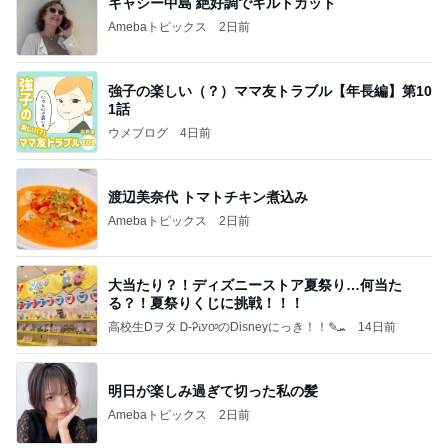
キャシー中島 絶好調でキルトカット
Amebaトピックス
2日前
強子の楽しい（？）ママ友トラブル【年長編】第10
1話
ウメブログ
4日前
渡辺美奈代 トマトチキン煮込み
Amebaトピックス
2日前
大当たり？！ディズニーストア夏祭り…何当た
る？！夏祭りくじに挑戦！！！
高校生Dヲタ Ꭰ-ᎮꭵꭹꭴのDisneyにっき！！✎ܚ
14日前
明日が楽しみ過ぎて切った私の髪
Amebaトピックス
2日前