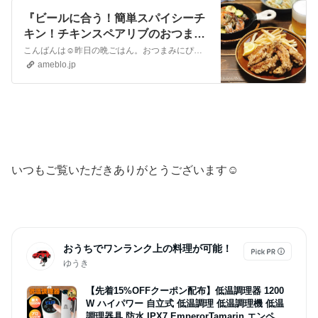
『ビールに合う！簡単スパイシーチ
キン！チキンスペアリブのおつまみ
レシピ3品！！』
こんばんは☺︎昨日の晩ごはん。おつまみにぴったり、黒胡椒をきかせて大人な味付けのチキンです😋スパイシーチキン【材料(2人分)】◯鶏手羽中10〜12本(220…
ameblo.jp
いつもご覧いただきありがとうございます☺︎
おうちでワンランク上の料理が可能！
ゆうき
【先着15%OFFクーポン配布】低温調理器 1200
W ハイパワー 自立式 低温調理 低温調理機 低温
調理器具 防水 IPX7 EmperorTamarin エンペラ