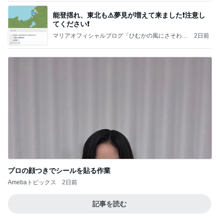
能登揺れ、東北も⚠️夢見が増えて来ました❗️注意し
てください❗️
マリアオフィシャルブログ「ひむかの風にさそわれ
2日前
て」Powered by Ameba
プロの顔つきでシールを貼る作業
Amebaトピックス
2日前
記事を読む