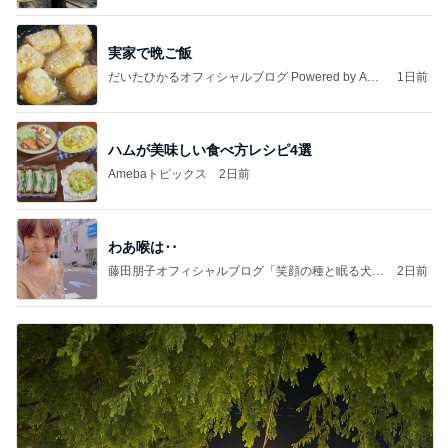
実家で晩ご飯
だいたひかるオフィシャルブログ Powered by Ame
1日前
ba
ハムが美味しい食べ方レシピ4選
Amebaトピックス
2日前
わあ喉は‥
藤田朋子オフィシャルブログ「笑顔の種と眠る犬」
2日前
Powered by Ameba