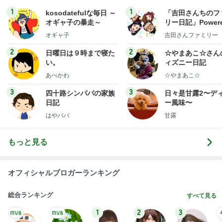
1
1
kosodatefulな毎日 ～
「吉田さんちのフ
オギャ子の暴走～
リー日記」Powere
y Ameba 吉田さ
オギャ子
吉田さんファミリー
ミリーオフィシャ
ログ
2
2
日曜日は９時まで寝た
☆やまあこ☆さん
い。
ィズニー日記
あべかわ
☆やまあこ☆
3
3
四十路シンパパの家族
日々是甘露2〜デ
日記
ー風味〜
はやパパ
甘露
もっと見る
オフィシャルブロガーランキング
総合ランキング
すべて見る
1
2
3