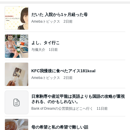
だいた 入院から1ヶ月経った母
Amebaトピックス
2日前
よし、タイ行こ
与儀大介
1日前
KFC我慢後に食べたアイス181kcal
Amebaトピックス
2日前
日東駒専や産近甲龍は英語よりも国語の攻略が重視
される、のかもしれない。
Bank of Dreamの公営競技はどこへ行く
11日前
母の希望と私の希望で難しい話