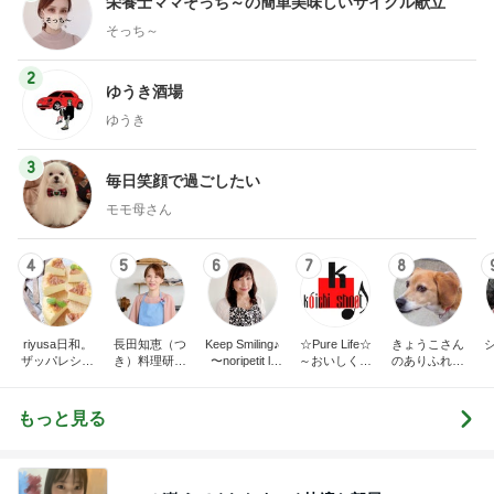
栄養士ママそっち～の簡単美味しいサイクル献立
そっち～
2
ゆうき酒場
ゆうき
3
毎日笑顔で過ごしたい
モモ母さん
4
5
6
7
8
riyusa日和。
長田知恵（つ
Keep Smiling♪
☆Pure Life☆
きょうこさん
ザッパレシピ
き）料理研究
〜noripetit lif
～おいしく、
のありふれた
で褒められお
家「ご飯と可
e〜 おうちご
楽しく、健康
日常とばーば
やつと時々お
愛いおやつ、
はんと日々の
に。～
の食堂本日の
かず
キッチンアイ
事。
メニュー
もっと見る
テム」