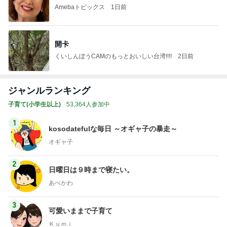
Amebaトピックス
1日前
開卡
くいしんぼうCAMのもっとおいしい台湾!!!!
2日前
ジャンルランキング
子育て(小学生以上)
53,364人参加中
1
kosodatefulな毎日 ～オギャ子の暴走～
オギャ子
2
日曜日は９時まで寝たい。
あべかわ
3
可愛いままで子育て
Ｋｕｍｉ