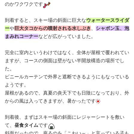
のかワクワクです
到着すると、スキー場の斜面に巨大な
ウォータースライダ
ー
や
巨大タコからの噴射される水しぶき
、
シャボン玉、泡
まみれコーナー
などが広がっていました。
完全に室内というわけではなく、全体が屋根で覆われてい
ますが、コースの側面は壁がない半開放構造の場所でし
た。
ビニールカーテンで外界と遮断できるようにもなっている
ようです。
屋根があるので、真夏の炎天下でも日陰になっており、外
からの風は入ってきますが、暑かったです
到着後、まずはスキー場の斜面にレジャーシートを敷い
て、
昼食タイム
です
斜面だったので、座るのを「こわい～」と言っている子も