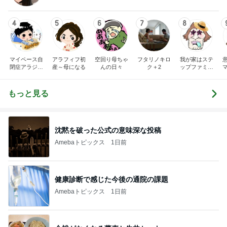
4
5
6
7
8
マイペース自
アラフィフ初
空回り母ちゃ
フタリノキロ
我が家はステ
閉症アラジン
産～母になる
んの日々
ク＋2
ップファミリ
の子育て日記
ー
もっと見る
沈黙を破った公式の意味深な投稿
Amebaトピックス
1日前
健康診断で感じた今後の通院の課題
Amebaトピックス
1日前