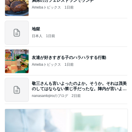
満席のカフェレストランでランチ
Amebaトピックス
1日前
地獄
日本人
1日前
友達が好きすぎる子のハラハラする行動
Amebaトピックス
1日前
敬三さんも言いよったのよか。そうか。それは茂美
のしてはならない禁じ手だったな。陣内が言いよる
のよ
nanasantojiroのブログ
2日前