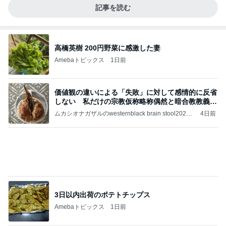
記事を読む
高橋英樹 200円野菜に感激した妻
Amebaトピックス
1日前
価値観の違いによる「失敗」に対して感情的に反省
しない 私だけの宗教仮称略称偶然と暗合教教義候
補
ムカシオナガザルのwesternblack brain stool2024
4日前
年（令和6）11月25日以来減酒断煙再開ムカシオナ
ガザル
3日以内出荷のポテトチップス
Amebaトピックス
1日前