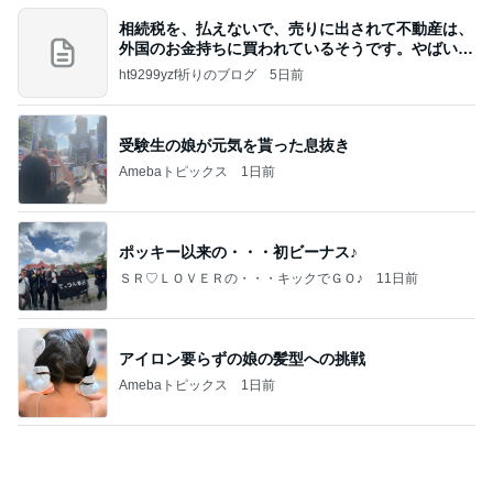
相続税を、払えないで、売りに出されて不動産は、
外国のお金持ちに買われているそうです。やばいで
すよ
ht9299yzf祈りのブログ
5日前
受験生の娘が元気を貰った息抜き
Amebaトピックス
1日前
ポッキー以来の・・・初ビーナス♪
ＳＲ♡ＬＯＶＥＲの・・・キックでＧＯ♪
11日前
アイロン要らずの娘の髪型への挑戦
Amebaトピックス
1日前