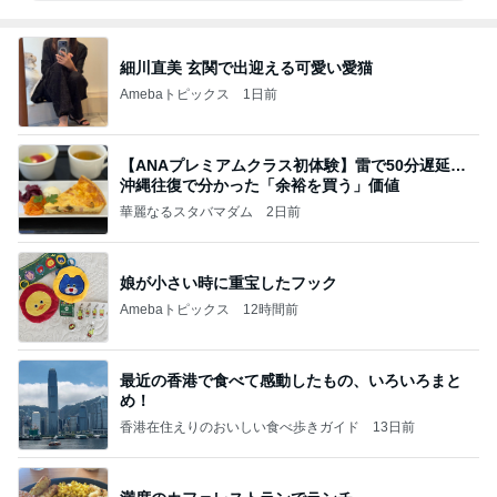
細川直美 玄関で出迎える可愛い愛猫
Amebaトピックス
1日前
【ANAプレミアムクラス初体験】雷で50分遅延…
沖縄往復で分かった「余裕を買う」価値
華麗なるスタバマダム
2日前
娘が小さい時に重宝したフック
Amebaトピックス
12時間前
最近の香港で食べて感動したもの、いろいろまと
め！
香港在住えりのおいしい食べ歩きガイド
13日前