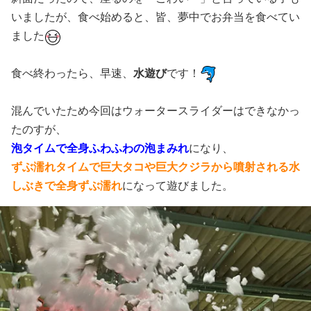
いましたが、食べ始めると、皆、夢中でお弁当を食べてい
ました
食べ終わったら、早速、
水遊び
です！
混んでいたため今回はウォータースライダーはできなかっ
たのすが、
泡タイムで全身ふわふわの泡まみれ
になり、
ずぶ濡れタイムで巨大タコや巨大クジラから噴射される水
しぶきで全身ずぶ濡れ
になって遊びました。