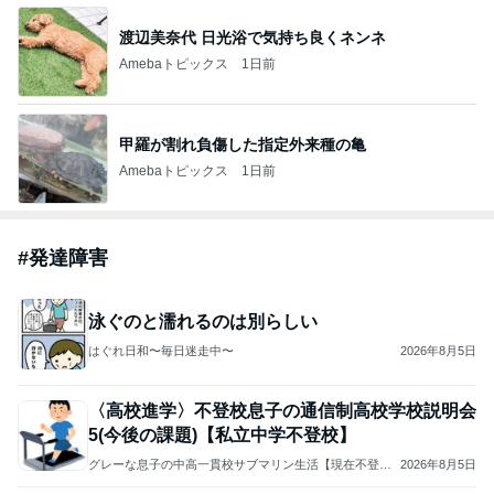
渡辺美奈代 日光浴で気持ち良くネンネ
Amebaトピックス
1日前
甲羅が割れ負傷した指定外来種の亀
Amebaトピックス
1日前
#
発達障害
泳ぐのと濡れるのは別らしい
はぐれ日和〜毎日迷走中〜
2026年8月5日
〈高校進学〉不登校息子の通信制高校学校説明会
5(今後の課題)【私立中学不登校】
グレーな息子の中高一貫校サブマリン生活【現在不登
2026年8月5日
校】