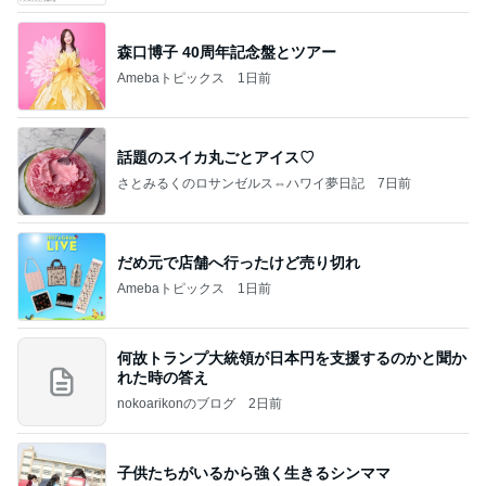
森口博子 40周年記念盤とツアー
Amebaトピックス
1日前
話題のスイカ丸ごとアイス♡
さとみるくのロサンゼルス⇔ハワイ夢日記
7日前
だめ元で店舗へ行ったけど売り切れ
Amebaトピックス
1日前
何故トランプ大統領が日本円を支援するのかと聞か
れた時の答え
nokoarikonのブログ
2日前
子供たちがいるから強く生きるシンママ