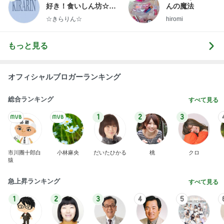
好き！食いしん坊☆き
んの魔法
らりん☆のブログ
☆きらりん☆
hiromi
もっと見る
オフィシャルブロガーランキング
総合ランキング
すべて見る
1
2
3
市川團十郎白
小林麻央
だいたひかる
桃
クロ
猿
急上昇ランキング
すべて見る
1
2
3
4
5