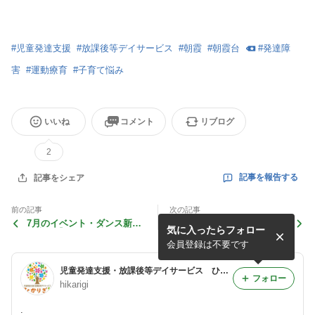
#
児童発達支援
#
放課後等デイサービス
#
朝霞
#
朝霞台
#
発達障
害
#
運動療育
#
子育て悩み
いいね
コメント
リブログ
2
記事を報告する
記事をシェア
前の記事
次の記事
7月のイベント・ダンス新曲
7月スタート！今月のイベン
気に入ったらフォロー
発表！【スクール朝霞台】
トは？？【スタジオ朝霞】
会員登録は不要です
児童発達支援・放課後等デイサービス ひかりぎのブログ
フォロー
hikarigi
.