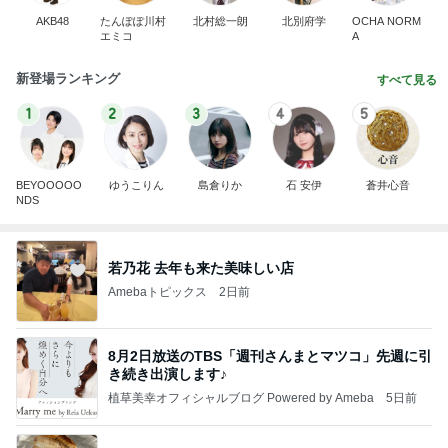
AKB48
たんぽぽ川村
北村総一朗
北別府学
OCHA NORM
エミコ
A
新登場ランキング
すべて見る
1
2
3
4
5
BEYOOOOO
ゆうこりん
島倉りか
石 安伊
蒼井心音
NDS
若乃花 去年も来た美味しい店
Amebaトピックス
2日前
8月2日放送のTBS「週刊さんまとマツコ」先週に引
き続き出演します♪
植草美幸オフィシャルブログ Powered by Ameba
5日前