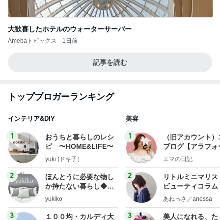
大歓喜したホテルのウォーターサーバー
Amebaトピックス
1日前
記事を読む
トップブロガーランキング
インテリア&DIY
美容
1
1
おうちと暮らしのレシ
（旧アカウント）
ピ 〜HOME&LIFE〜
ブログ【アラフォ
社売却セカンドラ
yuki (ドキ子）
エマの日記
フ】
2
2
ほんとうに必要な物し
リトルミニマリス
か持たない暮らし◆Ke
ビューティコラム 
ep Life Simple◆〜イ
little minimalist'
yukiko
あねっさ／anessa
ンテリアのきろく〜
uty colum
3
3
１００均・カルディ大
美人になれる、た