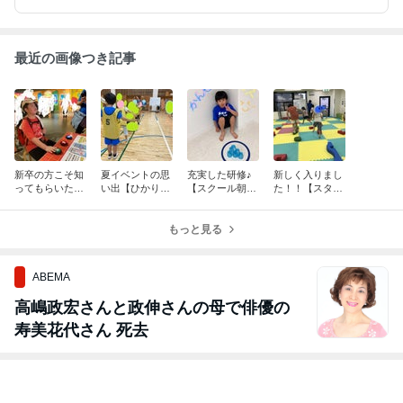
最近の画像つき記事
新卒の方こそ知
夏イベントの思
充実した研修♪
新しく入りまし
ってもらいたい
い出【ひかりぎ
【スクール朝
た！！【スタジ
【スクール朝霞
朝霞台】
霞】
オ朝霞】
台】
もっと見る
ABEMA
高嶋政宏さんと政伸さんの母で俳優の
寿美花代さん 死去