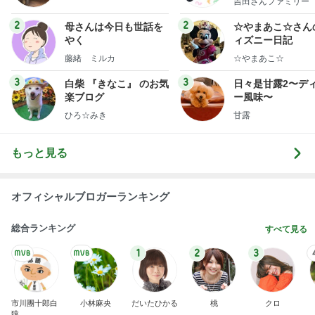
吉田さんファミリー
ミリーオフィシャ
ログ
2
2
母さんは今日も世話を
☆やまあこ☆さん
やく
ィズニー日記
藤緒 ミルカ
☆やまあこ☆
3
3
白柴 『きなこ』 のお気
日々是甘露2〜デ
楽ブログ
ー風味〜
ひろ☆みき
甘露
もっと見る
オフィシャルブロガーランキング
総合ランキング
すべて見る
1
2
3
市川團十郎白
小林麻央
だいたひかる
桃
クロ
猿