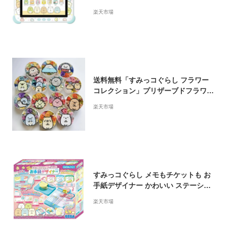
チ おもちゃ 誕生日 クリスマス プレゼ
楽天市場
ント 知育
送料無料「すみっコぐらし フラワー
コレクション」プリザーブドフラワー
お中元 ギフト プレゼント 花 しろくま
楽天市場
ふろしき ぺんぎん？ たぴおか ねこ ざ
っそう とんかつ えびふらいのしっぽ
とかげ にせつむり ほこり やま すみっ
こぐらし グッズ 誕生日 お祝い
すみっコぐらし メモもチケットも お
手紙デザイナー かわいい ステーショ
ナリー 誕生日 クリスマス プレゼント
楽天市場
女の子