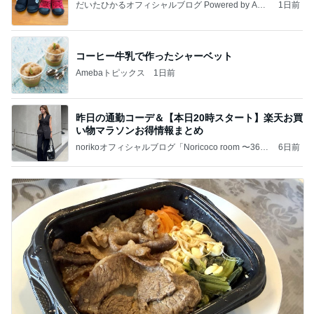
だいたひかるオフィシャルブログ Powered by Ame
1日前
ba
コーヒー牛乳で作ったシャーベット
Amebaトピックス
1日前
昨日の通勤コーデ＆【本日20時スタート】楽天お買
い物マラソンお得情報まとめ
norikoオフィシャルブログ「Noricoco room 〜365
6日前
日コーディネート日記〜」Powered by Ameba