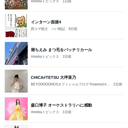
Amebaトピックス
1日前
インターン面接4
四コマ戦士 パパ戦記
8日前
堀ちえみ まつ毛をバッチリカール
Amebaトピックス
2日前
CHICA#TETSU 大坪茉乃
BEYOOOOONDSオフィシャルブログ Powered by
2日前
Ameba
森口博子 オーケストラリハに感動
Amebaトピックス
1日前