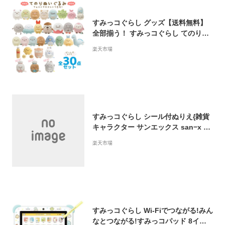
すみっコぐらし グッズ【送料無料】
全部揃う！ すみっコぐらし てのりぬ
いぐるみ 30点セット【すみっこぐら
楽天市場
し/インテリア/コレクション/すみコレ/
しろくま/ぺんぎん？/とんかつ/ねこ/と
かげ/手のり/手乗り/クリスマス/プレゼ
ント/お誕生日】【あす楽対応】
すみっコぐらし シール付ぬりえ{雑貨
キャラクター サンエックス san−x お
えかき ギフト 誕生日 子ども会 施設}
楽天市場
[子供会 保育園 幼稚園 景品 イベント
お祭り プレゼント 人気]【色柄指定不
可】【不良対応不可】
すみっコぐらし Wi-Fiでつながる!みん
なとつながる!すみっコパッド 8イン