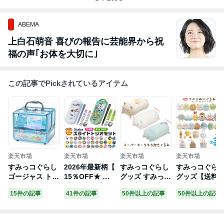
ABEMA
上白石萌音 喜びの報告に芸能界から祝
福の声｢お体を大切に｣
この記事でPickされているアイテム
楽天市場
楽天市場
楽天市場
楽天市場
すみっコぐらし
2026年最新柄【
すみっコぐらし
すみっコぐら
ゴージャス トゥ
15％OFF★ 】
グッズ すみっコ
グッズ【送料
インクルコスメ
【送料無料】SK
ぐらし スーパー
料】 全部揃う
15件の記事
41件の記事
50件以上の記事
50件以上の記事
ボックス(18点
ATER スケータ
もーちもち抱き
すみっコぐら
のおしゃれアイ
ー スライドトリ
まくら MR487
てのりぬいぐ
テム)【送料無
オ トリオセット
01/MR78401/M
み 30点セット
料】
お弁当 スプーン
R78501【すみ
【すみっこぐ