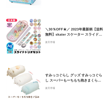
＼30％OFF★／ 2023年最新柄【送料
無料】skater スケーター スライドト
リオ キッズ トリオセット TACC2AG
楽天市場
抗菌 AG抗菌 2023年 新柄 食洗器対応
スライドトリオセット 子供 男の子 女
の子 キャラクター お箸 スプーン フォ
ーク カトラリー セット 給食 プリンセ
ス ディズニー
すみっコぐらし グッズ すみっコぐら
し スーパーもーちもち抱きまくら M
R48701/MR78401/MR78501【すみっ
楽天市場
こぐらし/スミッコグラシ/ゆるキャラ/
コレクション/インテリア/もちもち/ふ
わふわ/クッション/ぬいぐるみ/抱き
枕】【あす楽対応】