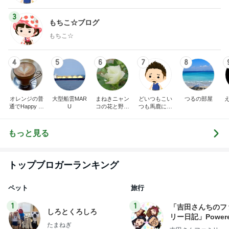
3
もちこ☆ブログ
もちこ☆
4
5
6
7
8
オレンジの普
大型船雲MAR
まねきニャン
どいつもこい
つるの部屋
通でHappy Lif
U
コの花と野鳥
つも馬鹿にし
e♪
のブログ
やがって！
もっと見る
トップブロガーランキング
ペット
旅行
1
1
「吉田さんちのフ
しろとくろしろ
リー日記」Powere
たまねぎ
y Ameba 吉田さ