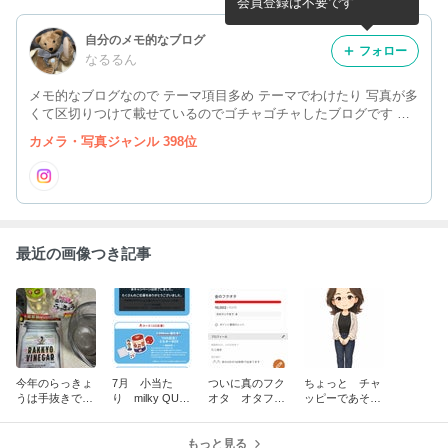
会員登録は不要です
自分のメモ的なブログ
フォロー
なるるん
メモ的なブログなので テーマ項目多め テーマでわけたり 写真が多
くて区切りつけて載せているのでゴチャゴチャしたブログです 多
趣味というよりでかける目的をたてやすくするために 神社仏閣や
カメラ・写真ジャンル 398位
マンホールやダムなど行ってら感じです (￣∀￣ながら見でOK
最近の画像つき記事
今年のらっきょ
7月 小当た
ついに真のフク
ちょっと チャ
うは手抜きで
り milky QUO
オタ オタフク
ッピーであそん
楽々 その2
カード当選
ラブ
でみた
もっと見る