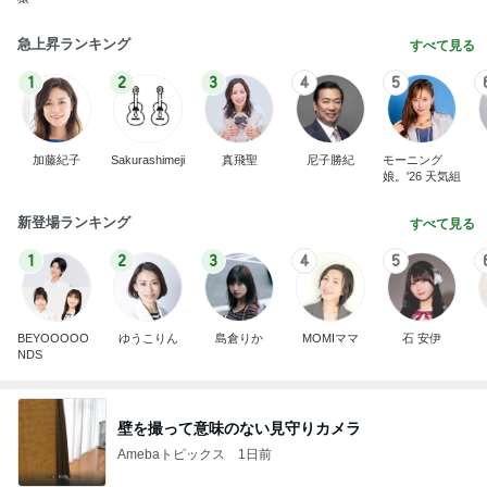
急上昇ランキング
すべて見る
1
2
3
4
5
加藤紀子
Sakurashimeji
真飛聖
尼子勝紀
モーニング
娘。'26 天気組
新登場ランキング
すべて見る
1
2
3
4
5
BEYOOOOO
ゆうこりん
島倉りか
MOMIママ
石 安伊
NDS
壁を撮って意味のない見守りカメラ
Amebaトピックス
1日前