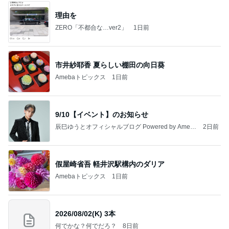
理由を
ZERO「不都合な…ver2」
1日前
市井紗耶香 夏らしい棚田の向日葵
Amebaトピックス
1日前
9/10【イベント】のお知らせ
辰巳ゆうとオフィシャルブログ Powered by Ameb
2日前
a
假屋崎省吾 軽井沢駅構内のダリア
Amebaトピックス
1日前
2026/08/02(K) 3本
何でかな？何でだろ？
8日前