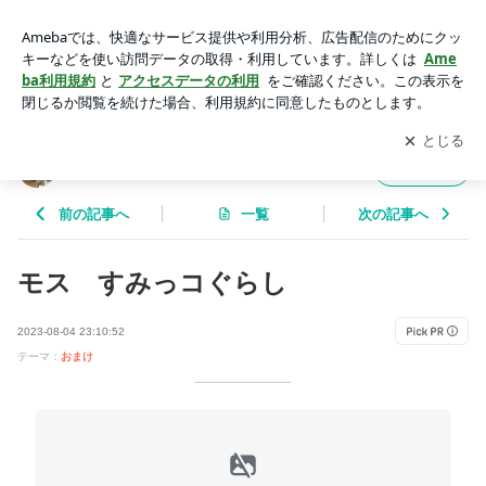
モス すみっコぐらし | 自分のメモ的なブログ
アプリをダウンロードして
ブログの更新通知
を受け取りまし
開く
ょう。
自分のメモ的なブログ
フォロー
前の記事へ
一覧
次の記事へ
モス すみっコぐらし
2023-08-04 23:10:52
テーマ：
おまけ