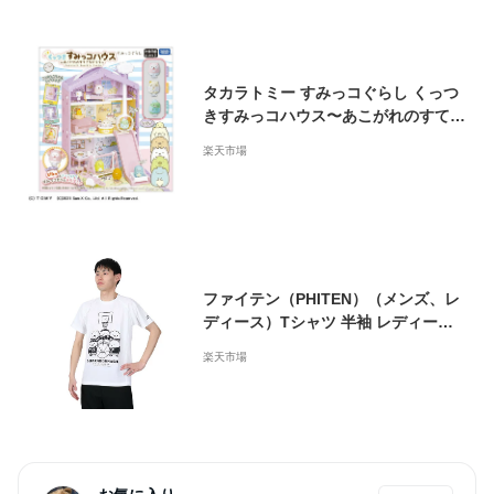
タカラトミー すみっコぐらし くっつ
きすみっコハウス〜あこがれのすてき
なおうち〜 スミツコクツツキスミツ
楽天市場
コハウスステキナオウチ [スミツコク
ツツキスミツコハウスステキナオウ
チ]
ファイテン（PHITEN）（メンズ、レ
ディース）Tシャツ 半袖 レディース
メンズ すみっコぐらし バスケ A 3123
楽天市場
JG53600 白 速乾