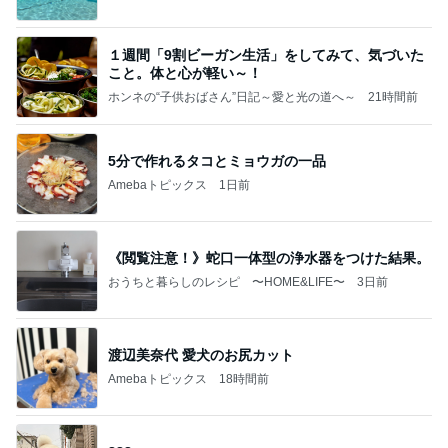
１週間「9割ビーガン生活」をしてみて、気づいた
こと。体と心が軽い～！
ホンネの“子供おばさん”日記～愛と光の道へ～
21時間前
5分で作れるタコとミョウガの一品
Amebaトピックス
1日前
《閲覧注意！》蛇口一体型の浄水器をつけた結果。
おうちと暮らしのレシピ 〜HOME&LIFE〜
3日前
渡辺美奈代 愛犬のお尻カット
Amebaトピックス
18時間前