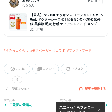
お気に入り
なるるん
【公式】 VC 100 エッセンス ローション EX V 15
0mL ドクターシーラボ | ビタミンC 化粧水 紫外
線 美容液 毛穴 敏感 ナイアシンアミド メンズ ス
キンケア ギフト プレゼント
楽天市場
#
すみっコぐらし
#
モスバーガー
#
コラボ
#
ファストフード
いいね
コメント
リブログ
5
記事を報告する
記事をシェア
前の記事
次の記事
三景園の紫陽花
島の美術館へ
気に入ったらフォロー