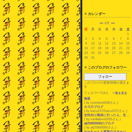
カレンダー
<<
8月
>>
日
月
火
水
木
金
土
1
2
3
4
5
6
7
8
9
10
11
12
13
14
15
16
17
18
19
20
21
22
23
24
25
26
27
28
29
30
31
このブログのフォロワー
フォロー
このブログの更新情報が届きま
す
フォロワー714人
一覧を見る
無題
( by ryoshiza4438さん )
カズのブログ
( by kazu3727kazu3727さん )
女性向け風俗に行ったら、生きたまま異世界転生したレベルで人生がハッピーになった件。
( by vanillalove2025さん )
ajt25800000のブログ
( by ajt25800000さん )
おーちゃんと家族のマネーハック・ライフハック術