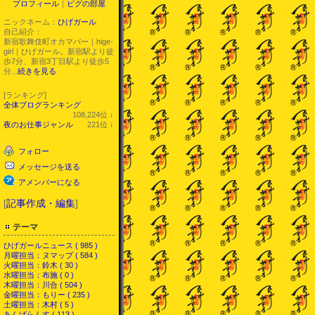
プロフィール
｜
ピグの部屋
ニックネーム：
ひげガール
自己紹介：
新宿歌舞伎町オカマバー｜hige-
girl｜ひげガール。新宿駅より徒
歩7分、新宿3丁目駅より徒歩5
分...
続きを見る
[ランキング]
全体ブログランキング
108,224
位
↓
ラ
夜のお仕事ジャンル
221
位
↓
ン
ラ
キ
ン
フォロー
ン
キ
グ
ン
メッセージを送る
下
グ
降
下
アメンバーになる
降
[
記事作成・編集
]
テーマ
ひげガールニュース ( 985 )
月曜担当：ヌマップ ( 584 )
火曜担当：鈴木 ( 30 )
水曜担当：布施 ( 0 )
木曜担当：川合 ( 504 )
金曜担当：もりー ( 235 )
土曜担当：木村 ( 5 )
あんばらんす ( 113 )