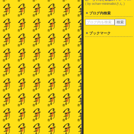
( by ochan-minimalistさん )
ブログ内検索
ブックマーク