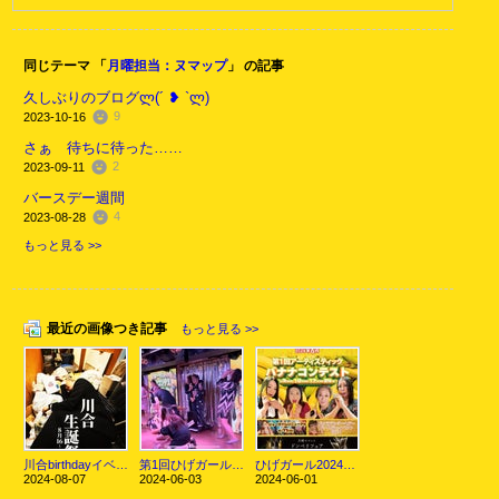
同じテーマ 「
月曜担当：ヌマップ
」 の記事
久しぶりのブログლ(´ ❥ `ლ)
9
2023-10-16
さぁ 待ちに待った……
2
2023-09-11
バースデー週間
4
2023-08-28
もっと見る >>
最近の画像つき記事
もっと見る >>
川合birthdayイベント
第1回ひげガール的アーティスティックバナナ食べコンテスト初日
ひげガール2024年6月
2024-08-07
2024-06-03
2024-06-01