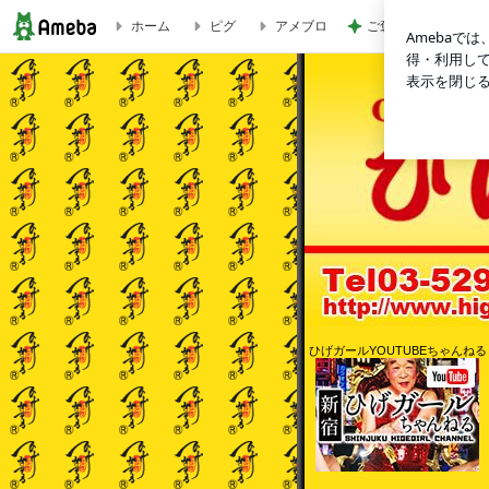
ご褒美に食べた1個6
ホーム
ピグ
アメブロ
いよいよ明日リニューアル | ひげガールのブログ
ひげガールYOUTUBEちゃんねる