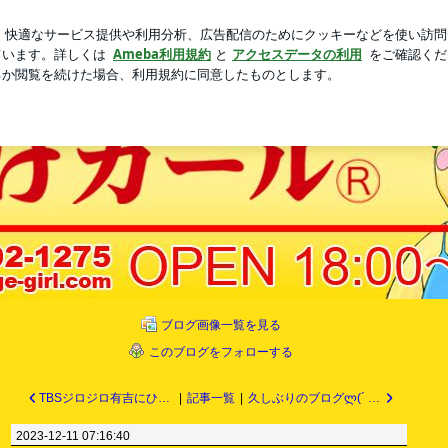
30円のマカロン
新規登録
芸能人ブログ
人気ブログ
ブログ画像一覧を見る
このブログをフォローする
TBSジロジロ有吉にひげガールが登場しております。
|
記事一覧
|
久しぶりのブログლ(´ ❥ `ლ)
2023-12-11 07:16:40