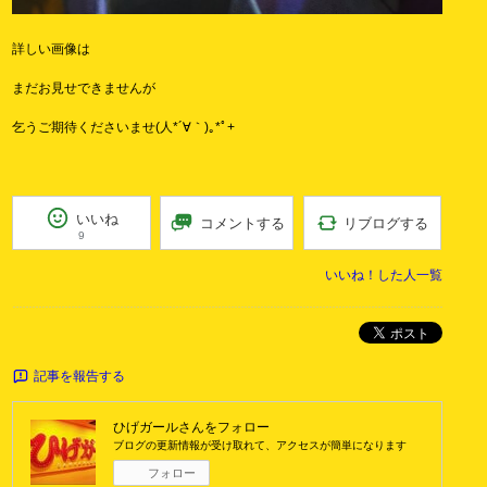
詳しい画像は
まだお見せできませんが
乞うご期待くださいませ(⁠人⁠*⁠´⁠∀⁠｀⁠)⁠｡⁠*ﾟ⁠+
いいね
リブログする
コメントする
9
いいね！した人一覧
ポスト
記事を報告する
ひげガール
さんをフォロー
ブログの更新情報が受け取れて、アクセスが簡単になります
フォロー