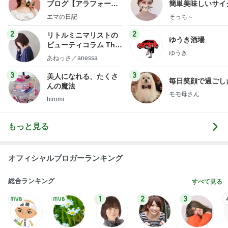
市川團十郎白
小林麻央
だいたひかる
桃
クロ
猿
急上昇ランキング
すべて見る
1
2
3
4
5
木村直人
BEYOOOOO
美川憲一
吉岡淳
水森かおり
NDS
新登場ランキング
すべて見る
1
2
3
4
5
BEYOOOOO
島倉りか
ゆうこりん
石 安伊
蒼井心音
NDS