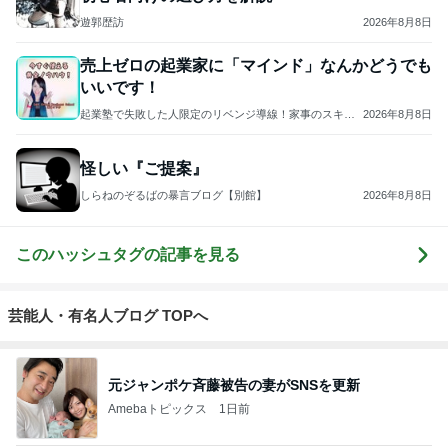
悲しすぎて立ち直れない。
クロオフィシャルブログPowered by Ameba
2日前
島袋寛子「幸せ者」芸能界からも祝福
Amebaトピックス
1日前
2026/07/28(K) 4本
何でかな？何でだろ？
11日前