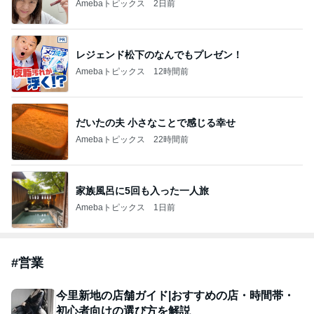
遊郭歴訪
2026年8月8日
売上ゼロの起業家に「マインド」なんかどうでも
いいです！
起業塾で失敗した人限定のリベンジ導線！家事のスキマ1
2026年8月8日
時間をビジネスに変える！香港在住・SNS爆速収益化コ
ンサルタント/神田さやか
怪しい『ご提案』
しらねのぞるばの暴言ブログ【別館】
2026年8月8日
このハッシュタグの記事を見る
芸能人・有名人ブログ TOPへ
元ジャンポケ斉藤被告の妻がSNSを更新
Amebaトピックス
1日前