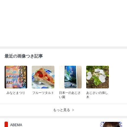
飯田圭織「誰だか分からない」激変し
た44歳の近影