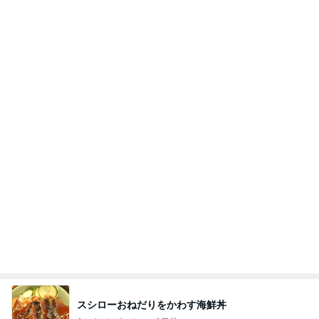
20260803 鬼郁隊4人衆で中ちゃん釣行 写メ
中ちゃんのブログ
2日前
購入制限でGETしたWeb限定ハンカチ
Amebaトピックス
2日前
私達が何も言えなくなる事を楽しみにしていまー
す｡
最後の悪あがき
3日前