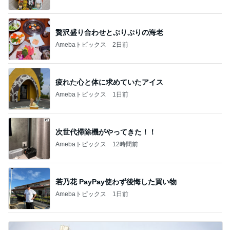
アパートが安い理由の結構な坂道
Amebaトピックス
23時間前
記事を読む
トップブロガーランキング
美容
料理
1
1
（旧アカウント）エマ
栄養士ママそっち
ブログ【アラフォー会
簡単美味しいサイ