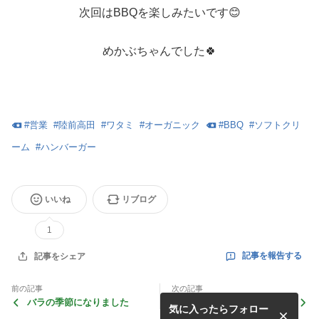
次回はBBQを楽しみたいです😊
めかぶちゃんでした🍀
#
営業
#
陸前高田
#
ワタミ
#
オーガニック
#
BBQ
#
ソフトクリ
ーム
#
ハンバーガー
いいね
リブログ
1
記事を報告する
記事をシェア
前の記事
次の記事
バラの季節になりました
ホヤぼーや通帳
気に入ったらフォロー