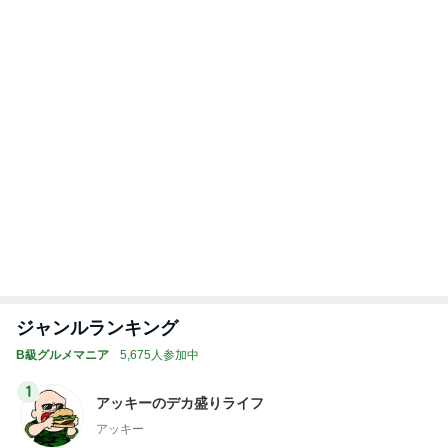
2
デカ盛りんぐ
ガデュ
3
『やすたろう』的 食の備忘録
やすたろう
4
5
6
7
8
下町マリーン
安くて美味し
道産子どすど
いもっちゃん
たかまつせん
ズ・一口馬
い物が好き☆
す！
のブログ
いちの食い散
主・立ち飲
彡
らかし日記
み・立ち食い
そば
もっと見る