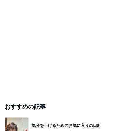
レジェンド松下のなんでもプレゼン！
Amebaトピックス
12時間前
だいたの夫 小さなことで感じる幸せ
Amebaトピックス
22時間前
家族風呂に5回も入った一人旅
Amebaトピックス
1日前
#
営業
今里新地の店舗ガイド|おすすめの店・時間帯・
初心者向けの選び方を解説