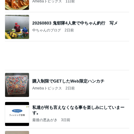
夫が大絶賛したぴーなっつの最中
Amebaトピックス
1日前
今日の服装 ブログ読んでくれてて嬉しい瞬間。
桃オフィシャルブログ Powered by Ameba
2日前
旦那が直すと言ったトイレの結末
Amebaトピックス
1日前
インターン面接3
四コマ戦士 パパ戦記
8日前