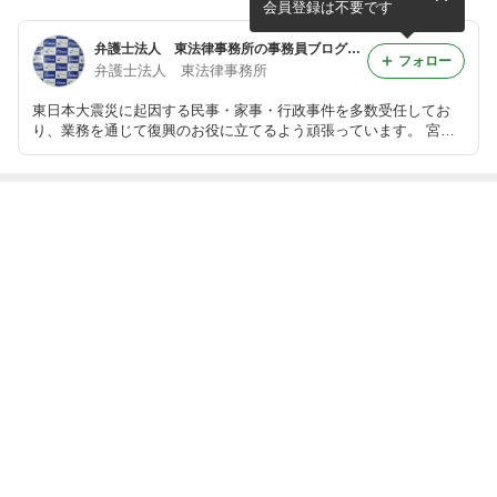
会員登録は不要です
弁護士法人 東法律事務所の事務員ブログ＠気仙沼
フォロー
弁護士法人 東法律事務所
東日本大震災に起因する民事・家事・行政事件を多数受任してお
り、業務を通じて復興のお役に立てるよう頑張っています。 宮城
県気仙沼市赤岩老松41-2 ０２２６－２５－７２３４
最近の画像つき記事
みなとまつり
フルーツタルト
日本一のあじさ
あじさいの挿し
い園
木
もっと見る
ABEMA