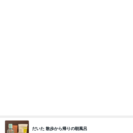
Amebaトピックス
1日前
横浜SOGOうまいもの大会
nanaオフィシャルブログ Powered by Ameba
12日前
希少で特別なお線香でのご供養
Amebaトピックス
1日前
2026/07/28(K) 4本
何でかな？何でだろ？
11日前