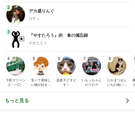
小倉優子 次男と観る戦国武将の約束
Amebaトピックス
1日前