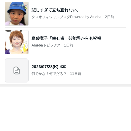
ジャンルランキング
B級グルメマニア
5,675人参加中
1
アッキーのデカ盛りライフ
アッキー