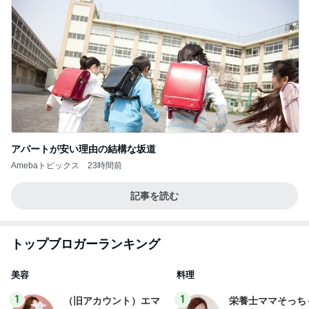
社売却セカンドライ
献立
エマの日記
そっち～
フ】
2
2
リトルミニマリストの
ゆうき酒場
ビューティコラム The
ゆうき
little minimalist's bea
あねっさ／anessa
uty colum
3
3
美人になれる、たくさ
毎日笑顔で過ごし
んの魔法
モモ母さん
hiromi
もっと見る
オフィシャルブロガーランキング
総合ランキング
すべて見る
1
2
3