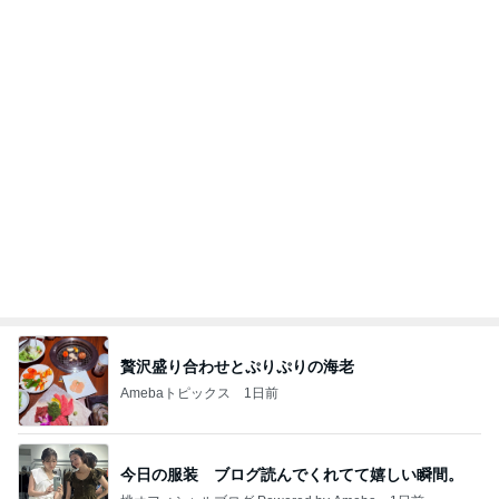
インターン面接3
四コマ戦士 パパ戦記
7日前
夕食より高くてもとても満足なパフェ
Amebaトピックス
1日前
きっと高市ってこの時代に嘘、誤魔化し、はぐらか
しても【バレない】【通用する】とでも思ってたん
だろ
広報 いぬねこ本舗
9日前