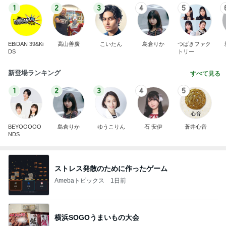
BEYOOOOO
島倉りか
ゆうこりん
石 安伊
蒼井心音
NDS
ストレス発散のために作ったゲーム
Amebaトピックス
1日前
横浜SOGOうまいもの大会
nanaオフィシャルブログ Powered by Ameba
11日前
やって驚きだったお洒落な暑さ対策
Amebaトピックス
1日前
悲しすぎて立ち直れない。