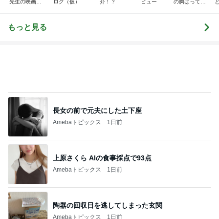
先生の映画講
ログ（仮）
介！？
ビュー
の胸はって行
座
け〜！自信持
って行け〜！
もっと見る
長女の前で元夫にした土下座
Amebaトピックス
1日前
上原さくら AIの食事採点で93点
Amebaトピックス
1日前
陶器の回収日を逃してしまった玄関
Amebaトピックス
1日前
神がかってる掃除機
Amebaトピックス
2時間前