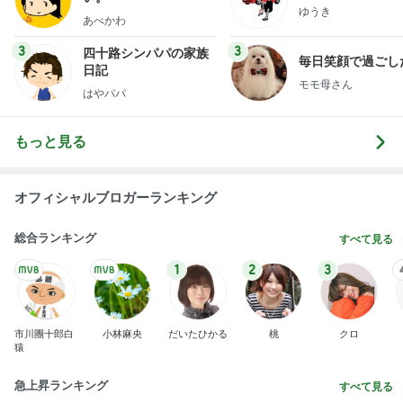
オフィシャルブロガーランキング
総合ランキング
すべて見る
1
2
3
市川團十郎白
小林麻央
だいたひかる
桃
クロ
猿
急上昇ランキング
すべて見る
1
2
3
4
5
EBiDAN 39&Ki
高山善廣
こいたん
島倉りか
つばきファク
DS
トリー
新登場ランキング
すべて見る
1
2
3
4
5