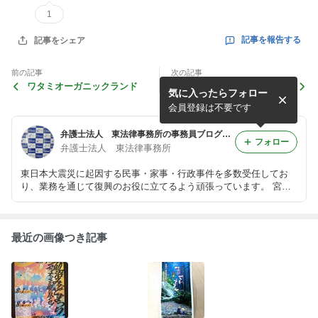
1
記事を報告する
記事をシェア
前の記事
次の記事
ワタミオーガニックランド
徳仙丈山
気に入ったらフォロー
会員登録は不要です
弁護士法人 東法律事務所の事務員ブログ＠気仙沼
フォロー
弁護士法人 東法律事務所
東日本大震災に起因する民事・家事・行政事件を多数受任してお
り、業務を通じて復興のお役に立てるよう頑張っています。 宮城
県気仙沼市赤岩老松41-2 ０２２６－２５－７２３４
最近の画像つき記事