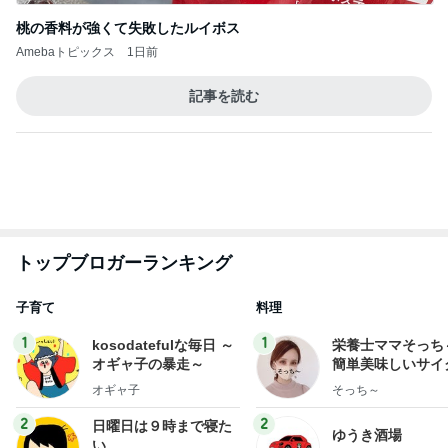
トップブロガーランキング
子育て
料理
1
1
kosodatefulな毎日 ～
栄養士ママそっち
オギャ子の暴走～
簡単美味しいサイ
献立
オギャ子
そっち～
2
2
日曜日は９時まで寝た
ゆうき酒場
い。
ゆうき
あべかわ
3
3
四十路シンパパの家族
毎日笑顔で過ごし
日記
モモ母さん
はやパパ
もっと見る