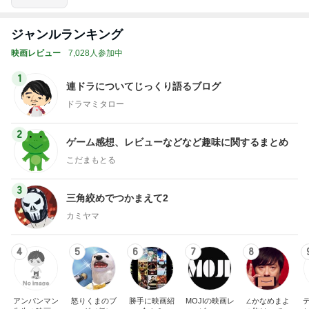
ジャンルランキング
映画レビュー
7,028人参加中
1
連ドラについてじっくり語るブログ
ドラマミタロー
2
ゲーム感想、レビューなどなど趣味に関するまとめ
こだまもとる
3
三角絞めでつかまえて2
カミヤマ
4
5
6
7
8
アンパンマン
怒りくまのブ
勝手に映画紹
MOJIの映画レ
∠かなめまよ