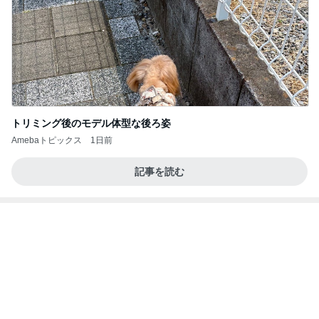
今日の服装 ブログ読んでくれてて嬉しい瞬間。
桃オフィシャルブログ Powered by Ameba
1日前
晩酌が進む長芋の簡単おつまみ
Amebaトピックス
1日前
私達が何も言えなくなる事を楽しみにしていまー
す｡
最後の悪あがき
2日前
ガパオ丼と単品のカレーピラフ
Amebaトピックス
11時間前