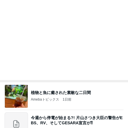
業務用アイスどこに売ってる？ロッテやタカナシ等
安い市販の2リットルアイスは業務スーパーやシャ
トレ
AKO | Smart Life
8日前
A5和牛を使った絶品のしゃぶしゃぶ
Amebaトピックス
1日前
【ヤマハ発動機】～トートバック～【三越伊勢丹】
株主優待を楽しんで～tasayuryのブログ
14日前