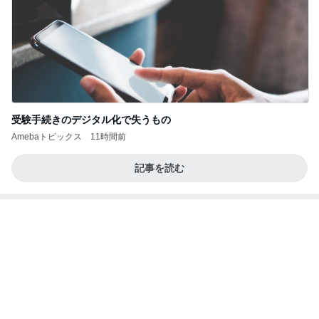
今週から停電が始まる?! 片山さつき大臣の警告がE
BS、RV、そしてGESARA宣言が⁈
心の道標【旧：ヤ～ベェのブログ】
12時間前
豪華すぎて夫に引かれた朝ごはん
Amebaトピックス
1日前
20260803 鬼郁隊4人衆で中ちゃん釣行 写メ
中ちゃんのブログ
2日前
とても心に残った学生の発表
Amebaトピックス
22時間前