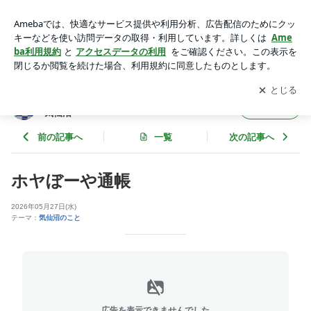
ホヤぼーや通帳 | 弁護士法人 東法律事務所の事務員ブログ＠
気仙沼
アプリをダウンロードして
ブログの更新通知
を受け取りまし
開く
ょう。
弁護士法人 東法律事務所の事務員ブログ＠
フォロー
気仙沼
前の記事へ
一覧
次の記事へ
ホヤぼーや通帳
2026年05月27日(水)
テーマ：
気仙沼のこと
広告を表示できませんでした