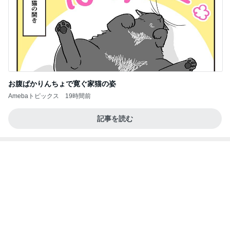
あいのりクロ 図々しい人って、こういう人？
勝手に考察
2日前
量が少なく残念なミスドのアイス
Amebaトピックス
2日前
夢見さんから 揺れが激しく注意していましょう❗️
マリアオフィシャルブログ「ひむかの風にさそわれ
9日前
て」Powered by Ameba
目標だった丸亀の山盛り海鮮うどん
Amebaトピックス
12時間前