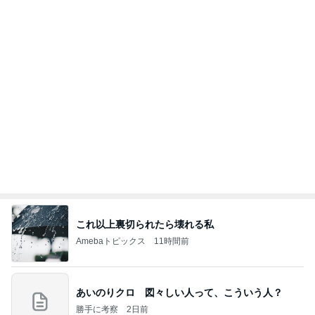
ポップマートDIMOO×ピクサー☆
ディズニーファン Dのブログ
7日前
悩んで買えなかったホワイトニング
Amebaトピックス
1日前
《3年連続》瑶子さま 懇意の高級カーディーラー
協賛のイベントにご出席…宮内庁が懸念する“熱心
すぎ
hirokoの✿Love＆Awakening✿
8日前