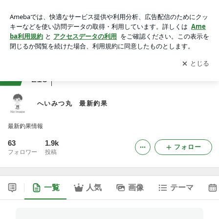
へいみつ丸 最新釣果
アプリをダウンロードして
ブログの更新通知
を受け取りまし
開く
ょう。
ranking
釣りジャンル
213
へいみつ丸 最新釣果
最新釣果情報
63
1.9k
フォロー
フォロワー
投稿
一覧
人気
画像
テーマ