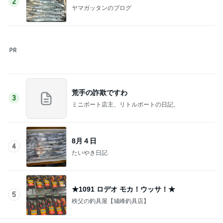
まさかの首が詰まった服での熱中症
Amebaトピックス
1日前
記事を読む
スマホ以外に興味ない娘の問題
Amebaトピックス
1日前