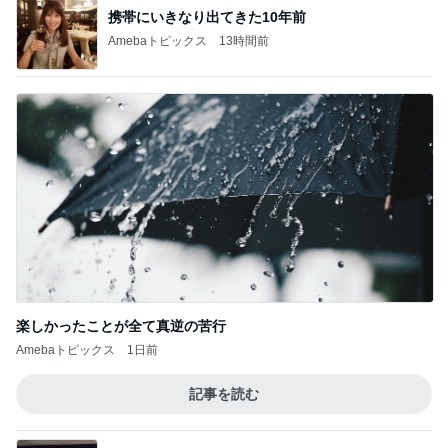
記事を読む
高橋真麻 朝5時にコムタンとユッケ
Amebaトピックス
1日前
ワンコが満足するまで付き合う散歩
Amebaトピックス
13時間前
母の記憶から抜けてしまった電話
Amebaトピックス
2日前
小柳ルミ子 愛犬の1日の里帰り
Amebaトピックス
1日前