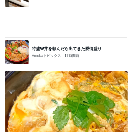
17年ぶりに会った歌手の後輩と昔話
Amebaトピックス
1日前
原田龍二 気ままな愛猫との楽しみ
Amebaトピックス
15時間前
記事を読む