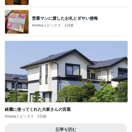
1
2
3
4
5
BEYOOOOO
島倉りか
ゆうこりん
石 安伊
蒼井心音
NDS
芸能人・有名人ブログ TOPへ
神がかってる掃除機
Amebaトピックス
23時間前
熊田 筑前煮と三女のためのカレー作り
Amebaトピックス
1日前
夕食より高くてもとても満足なパフェ
Amebaトピックス
16時間前