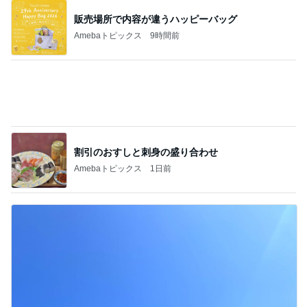
8月1日 馬瀬川上流【オーナーカップ全国大
会 ドリーム戦】
1
オトリください、、、
やっとタチウオの数釣り出来ました(^^)‼️
2
ヤマガッタンのブログ
荒手の詐欺ですわ
3
ミニボート店主、リトルボートの日記、
8月４日
4
たいやき日記
★1091 ロデオ モカ！ウッサ！★
5
秩父の釣具屋【城峰釣具店】