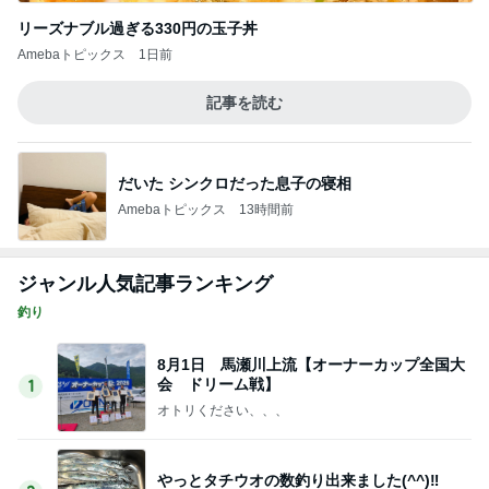
モト冬樹 帰宅後の愛犬たちの様子
Amebaトピックス
1日前
荷物を見て苛立ちをぶつけてきた実母
Amebaトピックス
1日前
夏に何度も作るネバネバ副菜
Amebaトピックス
1日前
悩みが大幅に減る人間関係の秘訣
Amebaトピックス
1日前