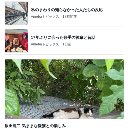
楽しかったことが全て真逆の苦行
Amebaトピックス
1日前
記事を読む
体の大きな子が目立つハチの巣
Amebaトピックス
1日前
次世代掃除機がやってきた！！
Amebaトピックス
23時間前
市川由紀乃 母とクラフトビール
Amebaトピックス
24時間前