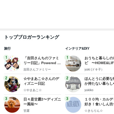
もっと見る
長女の買い物ついでに大きい出費
Amebaトピックス
2日前
58%オフで買える豪華すぎるセット
Amebaトピックス
1日前
独身時代の貯金で買ったブレスレット
Amebaトピックス
12時間前
神がかってる掃除機
Amebaトピックス
23時間前