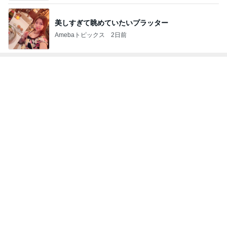
美しすぎて眺めていたいプラッター
Amebaトピックス
2日前
トップブロガーランキング
旅行
インテリア&DIY
1
1
「吉田さんちのファミ
おうちと暮らしの
リー日記」Powered b
ピ 〜HOME&LI
y Ameba 吉田さんファ
吉田さんファミリー
yuki (ドキ子）
ミリーオフィシャルブ
ログ
2
2
☆やまあこ☆さんのデ
ほんとうに必要な
ィズニー日記
か持たない暮らし
ep Life Simple
☆やまあこ☆
yukiko
ンテリアのきろく
3
3
日々是甘露2〜ディズニ
１００均・カルデ
ー風味〜
好き！食いしん坊
らりん☆のブログ
甘露
☆きらりん☆