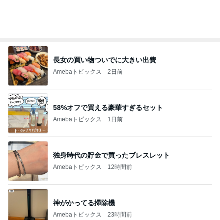
オフィシャルブロガーランキング
総合ランキング
すべて見る
1
2
3
市川團十郎白
小林麻央
だいたひかる
桃
クロ
猿
急上昇ランキング
すべて見る
1
2
3
4
5
デーモン閣下
片岡愛之助
林下清志(ビッ
沢田聖子
金沢克彦
グダディ)
新登場ランキング
すべて見る