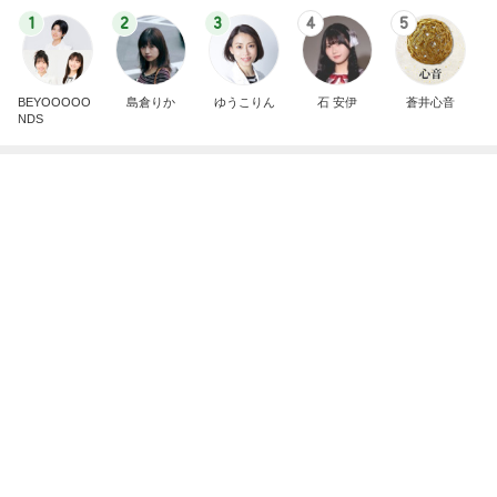
沢山もらった服を片付けた押入れ
Amebaトピックス
1日前
記事を読む
一目惚れしてお迎えした黒い琺瑯
Amebaトピックス
16時間前
お義母さんの専属ナースになる覚悟
Amebaトピックス
16時間前
販売場所で内容が違うハッピーバッグ
Amebaトピックス
9時間前