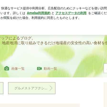
た私のウエスト
芸能人ブログ
人気ブログ
新規登録
ロ
スタッフのブログ
スタッフのブログ
タッフによるブログ。
。地産地消に取り組みできるだけ地場産の安全性の高い食材を
画像一覧
動画一覧
グルメストアフクシマ 定番メニューです