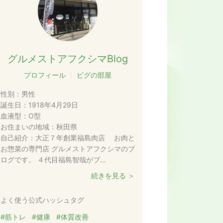
グルメストアフクシマBlog
プロフィール
ピグの部屋
性別：
男性
誕生日：
1918年4月29日
血液型：
O型
お住まいの地域：
秋田県
自己紹介：
大正７年創業福島肉店 お肉と
お惣菜の専門店 グルメストアフクシマのブ
ログです。 ４代目福島智哉がブ...
続きを見る ＞
よく使う公式ハッシュタグ
#筋トレ
#健康
#体質改善