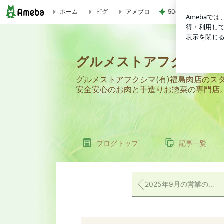
50cm近く増えてい
ホーム
ピグ
アメブロ
ギフトのご案内 2025.8 （仮） | グルメストアフクシマ
グルメストアフクシマ
グルメストアフクシマ(有)福島肉店のス
安全安心のお肉と手造りお惣菜の専門店
ブログトップ
記事一覧
2025年9月の営業のお知らせ