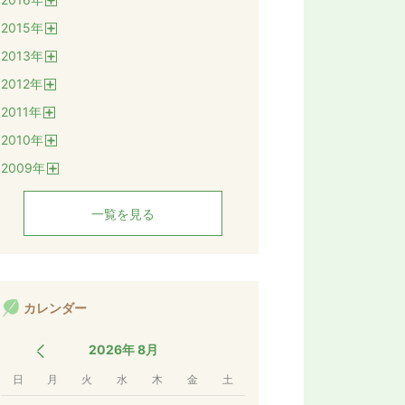
く
開
2015
年
く
開
2013
年
く
開
2012
年
く
開
2011
年
く
開
2010
年
く
開
2009
年
く
開
く
一覧を見る
カレンダー
2026年 8月
日
月
火
水
木
金
土