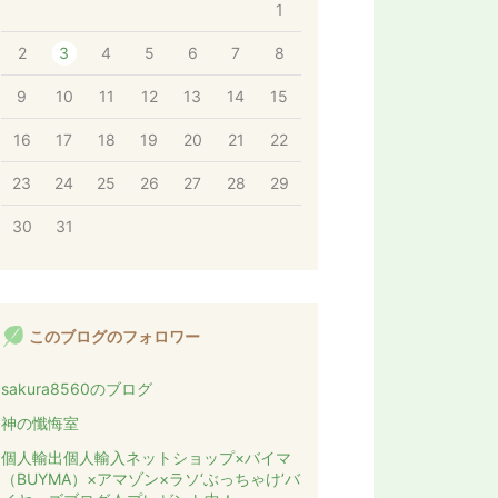
1
2
3
4
5
6
7
8
9
10
11
12
13
14
15
16
17
18
19
20
21
22
23
24
25
26
27
28
29
30
31
このブログのフォロワー
sakura8560のブログ
神の懺悔室
個人輸出個人輸入ネットショップ×バイマ
（BUYMA）×アマゾン×ラソ‘ぶっちゃけ’バ