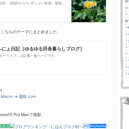
旅
教習所のペーパードライバー講習、 4回目。3回目から1ヶ月くらい経過。最初の2回はコース内での講習。3回目は路上に出ました。なんとか運転できそうだったので、…
カ
└
家
└M
はこちらのテーマにまとめました。
└ 
└
└
へにょ日記［ゆるゆる田舎暮らしブログ］
└
カーライフ」の記事一覧ページです。
└ 
└
└
m
 Macro
→
価格.com
e15 Pro Maxで撮影。