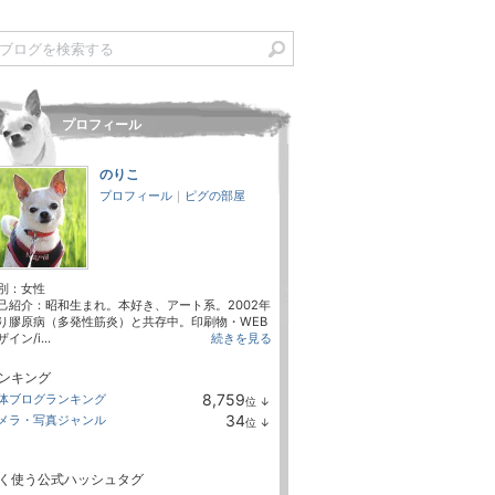
プロフィール
のりこ
プロフィール
｜
ピグの部屋
別：
女性
己紹介：昭和生まれ。本好き、アート系。2002年
り膠原病（多発性筋炎）と共存中。印刷物・WEB
イン/i...
続きを見る
ンキング
8,759
体ブログランキング
位
↓
ラ
34
メラ・写真ジャンル
位
↓
ン
ラ
キ
ン
ン
キ
グ
く使う公式ハッシュタグ
ン
下