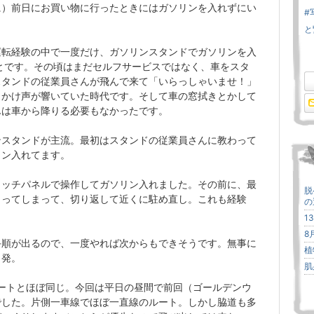
に）前日にお買い物に行ったときにはガソリンを入れずにい
#
と
運転経験の中で一度だけ、ガソリンスタンドでガソリンを入
とです。その頃はまだセルフサービスではなく、車をスタ
スタンドの従業員さんが飛んで来て「いらっしゃいませ！」
くかけ声が響いていた時代です。そして車の窓拭きとかして
んは車から降りる必要もなかったです。
ンスタンドが主流。最初はスタンドの従業員さんに教わって
リン入れてます。
タッチパネルで操作してガソリン入れました。その前に、最
脱
まってしまって、切り返して近くに駐め直し。これも経験
の
1
8
手順が出るので、一度やれば次からもできそうです。無事に
植
出発。
肌
ートとほぼ同じ。今回は平日の昼間で前回（ゴールデンウ
でした。片側一車線でほぼ一直線のルート。しかし脇道も多