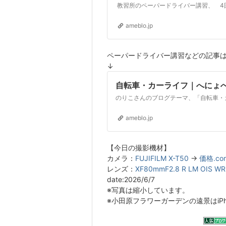
ameblo.jp
ペーパードライバー講習などの記事
↓
自転車・カーライフ｜へにょ
のりこさんのブログテーマ、「自転車・
ameblo.jp
【今日の撮影機材】
カメラ：
FUJIFILM X-T50
→
価格.co
レンズ：
XF80mmF2.8 R LM OIS WR
date:2026/6/7
※写真は縮小しています。
※小田原フラワーガーデンの遠景はiPhon