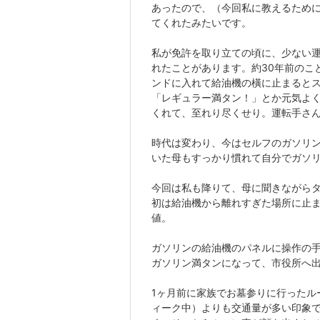
あったので、（今回私に教えるため
てくれたみたいです。
私が免許を取り立ての頃に、少ない
れたことがあります。約30年前のこ
ンドに入れて給油機の橫に止まると
「レギュラー満タン！」とか元気よ
くれて、至れり尽くせり。運転手さ
時代は変わり、今はセルフのガソリ
いた母もすっかり慣れて自分でガソ
今回は私も降りて、母に聞きながら
初は給油機から離れすぎた場所に止
値。
ガソリンの給油機のパネルに操作の
ガソリン満タンになって、市役所へ
1ヶ月前に家族でお墓参りに行ったル
ィーク中）よりも交通量が多い印象