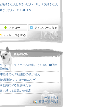
グ
降
下
写真好きな人と繋がりたい
#カメラ好きな人
降
繋がりたい
#FUJIFILM
フォロー
アメンバーになる
メッセージを送る
最新の記事
ペーパードライバーへの道。その10。18回目
運転編。
3年経過のガス給湯器の買い替え
月の壁紙カレンダーはムクゲ
物と共に写る生き物たち
身で感じる家電の物価高
一覧を見る
画像一覧を見る