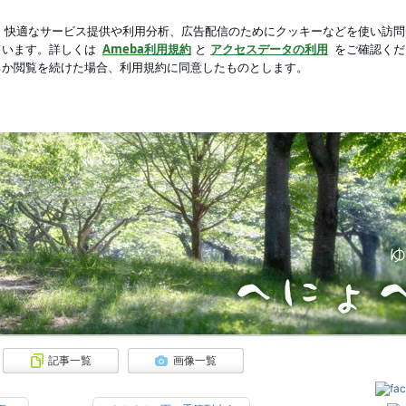
価値のパソコン
芸能人ブログ
人気ブログ
新規登録
。 | へにょへにょ日記［ゆるゆる田舎暮らしブログ］
記事一覧
画像一覧