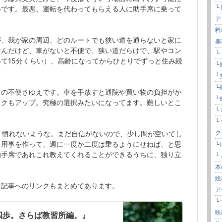
└
いです。最悪、運転を代わってもらえる人に助手席に乗って
ア
料
が、我が家の周辺、どのルートでも狭い道を通らないと家に
美
なんだけど、車がないと不便で、狭い道だらけで、駅やコン
└
て15分くらい）、高齢になってからひとりでずっと住み続
└
└
└
この不便さゆえです。車を手放すと通院や買い物の負担がか
└
スクもアップ。究極の選択みたいになってます。難しいとこ
└
└
ク
、慣れないような。まだ自信がないので、少し間が空いてし
く用事を作って、週に一度か二度は乗るようにせねば、と思
└
助手席であれこれ教えてくれることができるうちに、独り立
└
本
絵
去記事へのリンクもまとめてあります。
ア
└
映
四歩。さらば教習所編。』