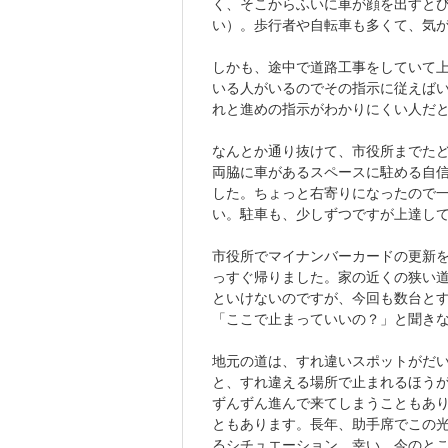
く、そこからふいに車が顔を出すと
い）。歩行者や自転車も多くて、気
しかも、途中で道路工事をしていて
いる人がいるのでその指示に従えば
れと進めの指示がわかりにくい人だ
なんとか通り抜けて、市役所までた
両脇に車があるスペースに駐める自
した。ちょっと右寄りになったので
い。駐車も、少しずつですが上達し
市役所でマイナンバーカードの更新
っすぐ帰りました。家の近くの狭い
といけないのですが、今回も数台と
「ここで止まっていいの？」と聞き
地元の道は、すれ違いスポットがだ
と、すれ違える場所で止まれるほう
ずんずん進んで来てしまうこともあ
ともあります。長年、助手席でこの
るシチュエーション。幸い、今のと