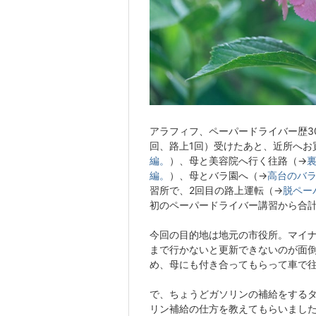
アラフィフ、ペーパードライバー歴3
回、路上1回）受けたあと、近所へお
編。
）、母と美容院へ行く往路（→
編。
）、母とバラ園へ（→
高台のバ
習所で、2回目の路上運転（→
脱ペー
初のペーパードライバー講習から合計
今回の目的地は地元の市役所。マイナ
まで行かないと更新できないのが面
め、母にも付き合ってもらって車で
で、ちょうどガソリンの補給をする
リン補給の仕方を教えてもらいまし