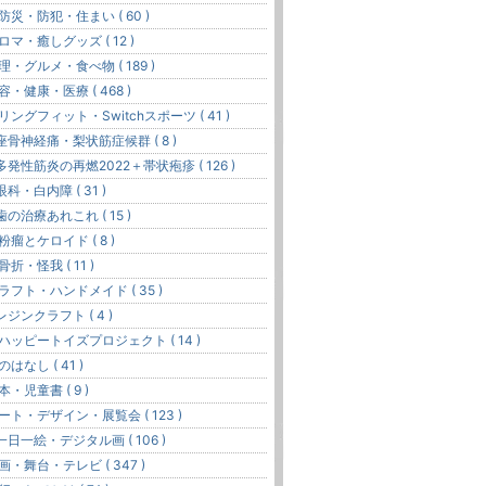
 防災・防犯・住まい ( 60 )
ロマ・癒しグッズ ( 12 )
理・グルメ・食べ物 ( 189 )
容・健康・医療 ( 468 )
 リングフィット・Switchスポーツ ( 41 )
座骨神経痛・梨状筋症候群 ( 8 )
多発性筋炎の再燃2022＋帯状疱疹 ( 126 )
眼科・白内障 ( 31 )
歯の治療あれこれ ( 15 )
 粉瘤とケロイド ( 8 )
 骨折・怪我 ( 11 )
ラフト・ハンドメイド ( 35 )
レジンクラフト ( 4 )
 ハッピートイズプロジェクト ( 14 )
のはなし ( 41 )
本・児童書 ( 9 )
ート・デザイン・展覧会 ( 123 )
一日一絵・デジタル画 ( 106 )
画・舞台・テレビ ( 347 )