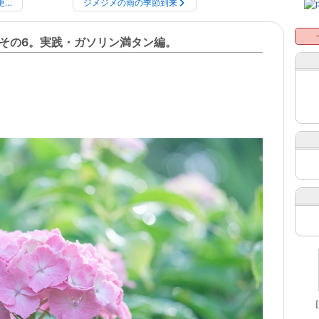
更…
ジメジメの雨の季節到来
その6。実践・ガソリン満タン編。