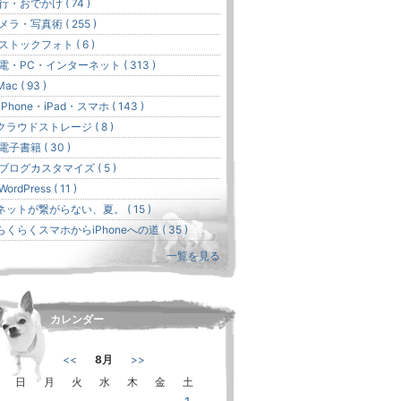
行・おでかけ ( 74 )
メラ・写真術 ( 255 )
 ストックフォト ( 6 )
電・PC・インターネット ( 313 )
ac ( 93 )
iPhone・iPad・スマホ ( 143 )
クラウドストレージ ( 8 )
 電子書籍 ( 30 )
 ブログカスタマイズ ( 5 )
WordPress ( 11 )
ネットが繋がらない、夏。 ( 15 )
らくらくスマホからiPhoneへの道 ( 35 )
一覧を見る
カレンダー
<<
8月
>>
日
月
火
水
木
金
土