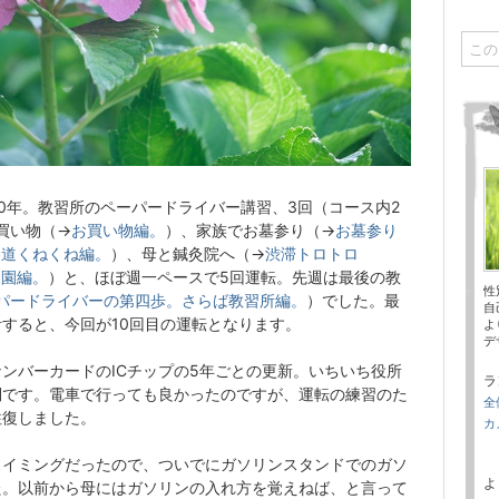
0年。教習所のペーパードライバー講習、3回（コース内2
買い物（→
お買い物編。
）、家族でお墓参り（→
お墓参り
裏道くねくね編。
）、母と鍼灸院へ（→
渋滞トロトロ
ラ園編。
）と、ほぼ週一ペースで5回運転。先週は最後の教
性
パードライバーの第四歩。さらば教習所編。
）でした。最
自
すると、今回が10回目の運転となります。
よ
デザ
ンバーカードのICチップの5年ごとの更新。いちいち役所
ラ
倒です。電車で行っても良かったのですが、運転の練習のた
全
往復しました。
カ
タイミングだったので、ついでにガソリンスタンドでのガソ
よ
た。以前から母にはガソリンの入れ方を覚えねば、と言って