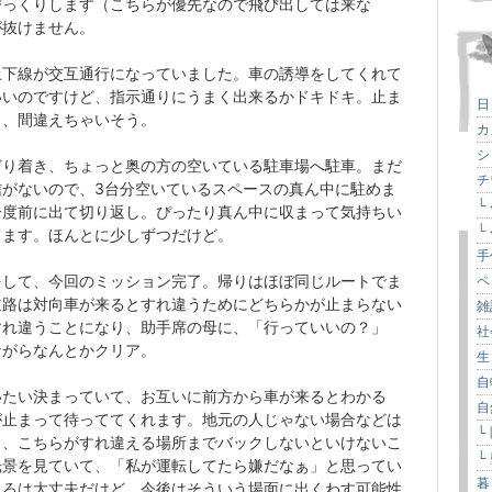
びっくりします（こちらが優先なので飛び出しては来な
が抜けません。
上下線が交互通行になっていました。車の誘導をしてくれて
いいのですけど、指示通りにうまく出来るかドキドキ。止ま
日
と、間違えちゃいそう。
カ
シ
どり着き、ちょっと奥の方の空いている駐車場へ駐車。まだ
チ
信がないので、3台分空いているスペースの真ん中に駐めま
└
一度前に出て切り返し。ぴったり真ん中に収まって気持ちい
└
てます。ほんとに少しずつだけど。
手
をして、今回のミッション完了。帰りはほぼ同じルートでま
ペ
道路は対向車が来るとすれ違うためにどちらかが止まらない
雑
すれ違うことになり、助手席の母に、「行っていいの？」
社
ながらなんとかクリア。
生
自
いたい決まっていて、お互いに前方から車が来るとわかる
自
が止まって待っててくれます。地元の人じゃない場合などは
└
り、こちらがすれ違える場所までバックしないといけないこ
└
光景を見ていて、「私が運転してたら嫌だなぁ」と思ってい
暮
ころは大丈夫だけど、今後はそういう場面に出くわす可能性