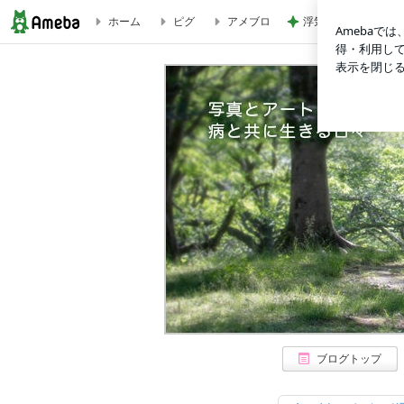
ホーム
ピグ
アメブロ
浮気した夫の億する
脱ペーパードライバーへの道。その6。実践・ガソリン満タン編
ブログトップ