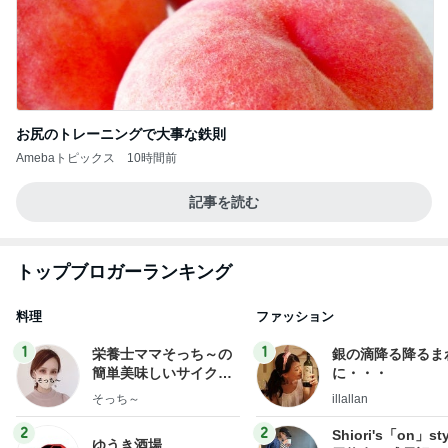
お尻のトレーニングで大事な鉄則
Amebaトピックス
10時間前
記事を読む
トップブロガーランキング
料理
ファッション
1
1
栄養士ママそっち～の
銀の滴降る降るま
簡単美味しいサイクル
に・・・
献立
そっち～
illallan
2
2
Shiori's「on」st
ゆうき酒場