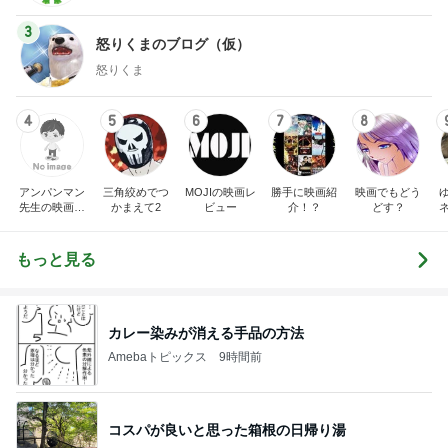
3
怒りくまのブログ（仮）
怒りくま
4
5
6
7
8
アンパンマン
三角絞めでつ
MOJIの映画レ
勝手に映画紹
映画でもどう
先生の映画講
かまえて2
ビュー
介！？
どす？
座
もっと見る
カレー染みが消える手品の方法
Amebaトピックス
9時間前
コスパが良いと思った箱根の日帰り湯