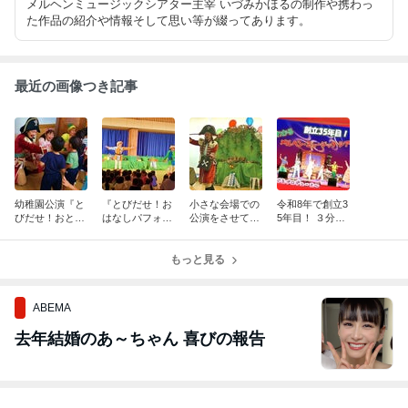
メルヘンミュージックシアター主宰 いづみかほるの制作や携わっ
た作品の紹介や情報そして思い等が綴ってあります。
最近の画像つき記事
幼稚園公演『と
『とびだせ！お
小さな会場での
令和8年で創立3
びだせ！おと
はなしパフォー
公演をさせて頂
5年目！ ３分で
（音）もだちラ
マンス～グリム
きました。メル
わかるメルヘ
ンド』メルヘ
どうわ編～』メ
ヘン・ミュージ
ン・ミュージッ
ン・ミュージッ
ルヘン・ミュー
もっと見る
ック・シアター
ク・シアター
ク・シアター
ジック・シアタ
公演
～公演依頼受付
ー
中！
ABEMA
去年結婚のあ～ちゃん 喜びの報告