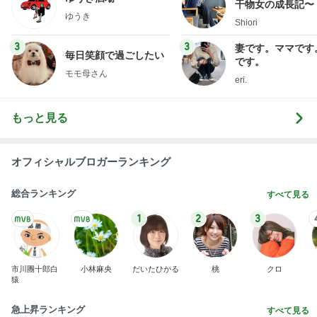
干物女の成長記〜
ゆうき
Shiori
3
3
妻です。ママです
毎日笑顔で過ごしたい
です。
モモ母さん
eri.
もっと見る
オフィシャルブロガーランキング
総合ランキング
すべて見る
1
2
3
市川團十郎白
小林麻央
だいたひかる
桃
クロ
猿
急上昇ランキング
すべて見る