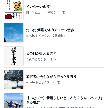
インターン面接4
四コマ戦士 パパ戦記
8日前
だいた 爆睡で体力チャージ散歩
Amebaトピックス
19時間前
どの口が言えるの？
最後の悪あがき
1日前
加害者に怯えながら行った夏祭り
Amebaトピックス
2日前
【いなプー】素晴らしいところたくさん、ハマりす
ぎる場所
クロオフィシャルブログPowered by Ameba
4日前