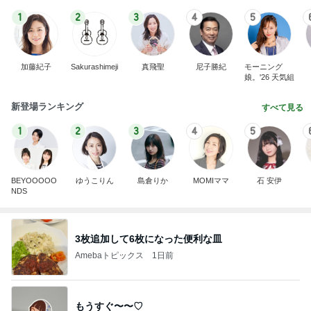
1
2
3
4
5
加藤紀子
Sakurashimeji
真飛聖
尼子勝紀
モーニング
娘。'26 天気組
新登場ランキング
すべて見る
1
2
3
4
5
BEYOOOOO
ゆうこりん
島倉りか
MOMIママ
石 安伊
NDS
3枚追加して6枚になった便利な皿
Amebaトピックス
1日前
もうすぐ〜〜♡