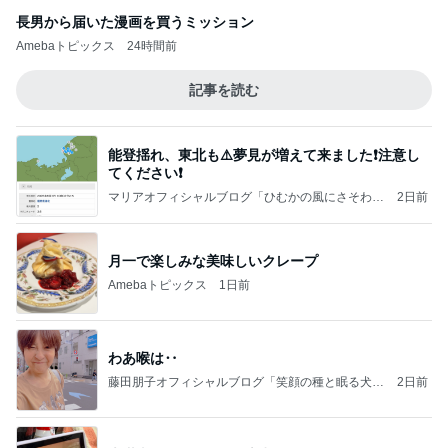
長男から届いた漫画を買うミッション
Amebaトピックス
24時間前
記事を読む
能登揺れ、東北も⚠️夢見が増えて来ました❗️注意し
てください❗️
マリアオフィシャルブログ「ひむかの風にさそわれ
2日前
て」Powered by Ameba
月一で楽しみな美味しいクレープ
Amebaトピックス
1日前
わあ喉は‥
藤田朋子オフィシャルブログ「笑顔の種と眠る犬」
2日前
Powered by Ameba