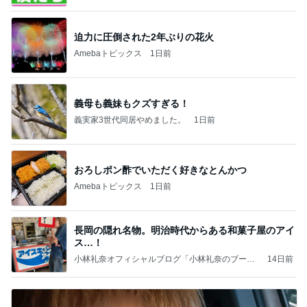
迫力に圧倒された2年ぶりの花火
Amebaトピックス
1日前
義母も義妹もクズすぎる！
義実家3世代同居やめました。
1日前
おろしポン酢でいただく好きなとんかつ
Amebaトピックス
1日前
長岡の隠れ名物。明治時代からある和菓子屋のアイ
ス…！
小林礼奈オフィシャルブログ「小林礼奈のブーブ
14日前
ーブログ」Powered by Ameba