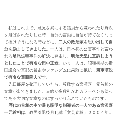
私はこれまで、意見を異にする議員から嫌われたり野次
を飛ばされたりした時、自分の言動に自信が持てなくなっ
て挫けそうになる時などに、
二人の政治家を思い出して自
分を励ましてきました。
一人は、日本初の公害事件と言わ
れる足尾鉱毒事件の解決に奔走し、
明治天皇に直訴しよう
としたことで有名な田中正造
。いま一人は、昭和初期の帝
国議会で軍部の暴走やファシズムに果敢に抵抗し
粛軍演説
で有名な斎藤隆夫です
。
先日部屋を整理していたら、尊敬する宮澤喜一元首相の
文章が出てきました。赤線が多数引かれカラーペンも塗っ
てある大切な文章なのにすっかり忘れていたものです。
歴代の首相の中で最も聡明な指導者の一人である宮沢喜
一元首相は、
政界引退後月刊誌「文芸春秋」２００４年1