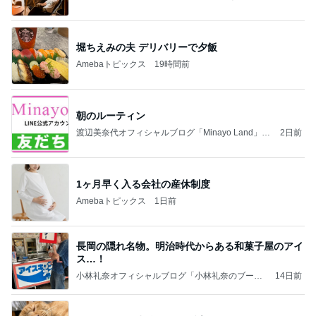
法」Powered by Ameba
堀ちえみの夫 デリバリーで夕飯
Amebaトピックス
19時間前
朝のルーティン
渡辺美奈代オフィシャルブログ「Minayo Land」P
2日前
owered by Ameba
1ヶ月早く入る会社の産休制度
Amebaトピックス
1日前
長岡の隠れ名物。明治時代からある和菓子屋のアイ
ス…！
小林礼奈オフィシャルブログ「小林礼奈のブーブ
14日前
ーブログ」Powered by Ameba