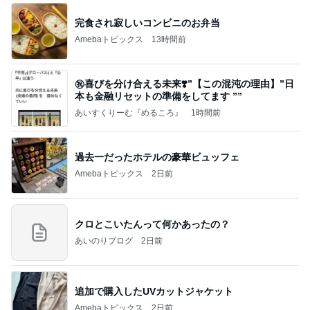
完食され寂しいコンビニのお弁当
Amebaトピックス
13時間前
㊗️喜びを分け合える未来❣️”【この混沌の理由】”⽇
本も⾦融リセットの準備をしてます ””
あいすくりーむ『めるころ』
1時間前
過去一だったホテルの豪華ビュッフェ
Amebaトピックス
2日前
クロとこいたんって何かあったの？
あいのりブログ
2日前
追加で購入したUVカットジャケット
Amebaトピックス
2日前