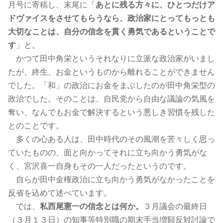
月号に寄稿し、末尾に「
あとに残る方々に、ひとつだけア
ドヴァイスをさせてもらうなら、政治家にとってもっとも
大切なことは、自分の信念を貫く勇気であるということで
す
」と。
かつて田中角栄というそれなりに立派な政治家がいまし
たが、終生、お金というものから離れることができません
でした。「和」の政治にお金をまぶしたのが田中角栄型の
政治でした。そのことは、自民党から自由な議論の気風を
奪い、なんでもお金で解決するという悪しき習慣を残した
とのことです。
多くの心ある人は、田中時代のその風潮を苦々しく思っ
ていたものの、面と向かってそれに立ち向かう勇気がな
く、宮沢喜一自身もその一人だったというのです。
自らが田中金権政治に立ち向かう勇気がなかったことを
反省を込めて述べています。
では、
私西尾憲一の信念とは何か。
３月議会の最終日
（３月１３日）の知事等特別職の期末手当増額反対討論で