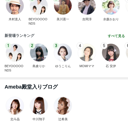
木村直人
BEYOOOOO
美川憲一
吉岡淳
水森かおり
NDS
新登場ランキング
すべて見る
1
2
3
4
5
BEYOOOOO
島倉りか
ゆうこりん
MOMIママ
石 安伊
NDS
Ameba殿堂入りブログ
北斗晶
中川翔子
辻希美