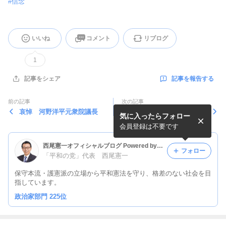
#
信念
いいね
コメント
リブログ
1
記事を報告する
記事をシェア
前の記事
次の記事
哀悼 河野洋平元衆院議長
憲法の精神・個人の尊重
気に入ったらフォロー
（３）
会員登録は不要です
西尾憲一オフィシャルブログ Powered by Ameba
フォロー
「平和の党」代表 西尾憲一
保守本流・護憲派の立場から平和憲法を守り、格差のない社会を目
指しています。
政治家部門 225位