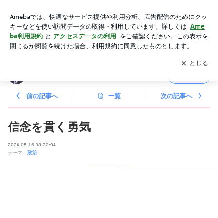
信念を貫く勇気 | 西尾憲一オフィシャルブログ Powered by Am
eba
アプリをダウンロードして
ブログの更新通知
を受け取りまし
開く
ょう。
西尾憲一オフィシャルブログ
フォロー
前の記事へ
一覧
次の記事へ
信念を貫く勇気
2026-05-16 08:32:04
テーマ：
政治