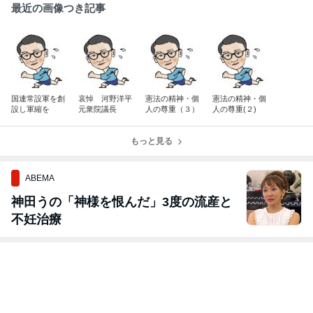
最近の画像つき記事
国連常設軍を創
哀悼 河野洋平
憲法の精神・個
憲法の精神・個
設し軍縮を
元衆院議長
人の尊重（３）
人の尊重(２)
もっと見る
ABEMA
神田うの「神様を恨んだ」3度の流産と
不妊治療