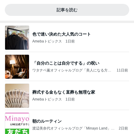
記事を読む
色で迷い決めた大人気のコート
Amebaトピックス
1日前
「自分のことは自分でする」の呪い
ワタナベ薫オフィシャルブログ「美人になる方
11日前
法」Powered by Ameba
葬式する金もなく直葬も無理な家
Amebaトピックス
1日前
朝のルーティン
渡辺美奈代オフィシャルブログ「Minayo Land」P
2日前
owered by Ameba