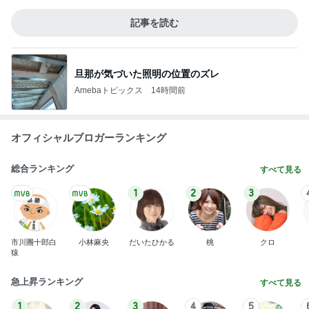
記事を読む
旦那が気づいた照明の位置のズレ
Amebaトピックス
14時間前
オフィシャルブロガーランキング
総合ランキング
すべて見る
1
2
3
市川團十郎白
小林麻央
だいたひかる
桃
クロ
猿
急上昇ランキング
すべて見る
1
2
3
4
5