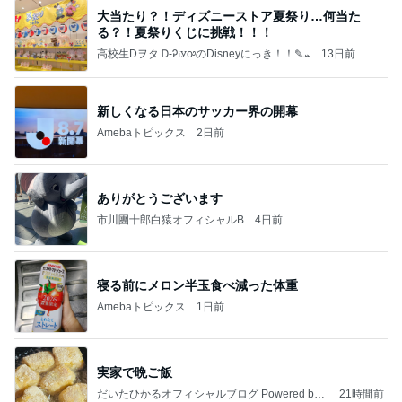
大当たり？！ディズニーストア夏祭り…何当た
る？！夏祭りくじに挑戦！！！
高校生Dヲタ Ꭰ-ᎮꭵꭹꭴのDisneyにっき！！✎ܚ
13日前
新しくなる日本のサッカー界の開幕
Amebaトピックス
2日前
ありがとうございます
市川團十郎白猿オフィシャルB
4日前
寝る前にメロン半玉食べ減った体重
Amebaトピックス
1日前
実家で晩ご飯
だいたひかるオフィシャルブログ Powered by
21時間前