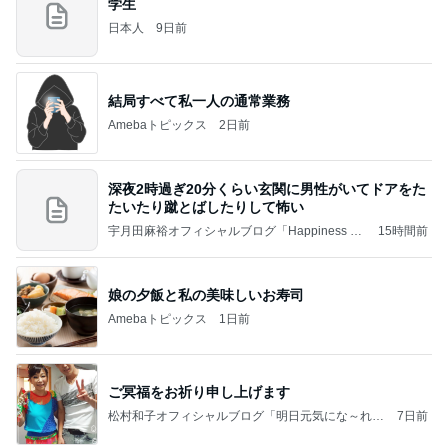
学生
日本人
9日前
結局すべて私一人の通常業務
Amebaトピックス
2日前
深夜2時過ぎ20分くらい玄関に男性がいてドアをた
たいたり蹴とばしたりして怖い
宇月田麻裕オフィシャルブログ「Happiness Fa
15時間前
ctory」Powered by Ameba
娘の夕飯と私の美味しいお寿司
Amebaトピックス
1日前
ご冥福をお祈り申し上げます
松村和子オフィシャルブログ「明日元気にな～れ」
7日前
Powered by Ameba