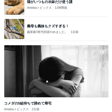
猫がいつもの水鉢だけ使う謎
Amebaトピックス
11時間前
義母も義妹もクズすぎる！
義実家3世代同居やめました。
1日前
コメダの5組待ちで諦めて帰宅
Amebaトピックス
2日前