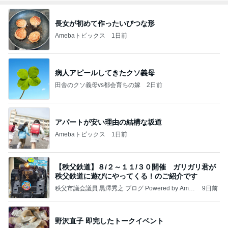
長女が初めて作ったいびつな形
Amebaトピックス
1日前
病人アピールしてきたクソ義母
田舎のクソ義母vs都会育ちの嫁
2日前
アパートが安い理由の結構な坂道
Amebaトピックス
1日前
【秩父鉄道】８/２～１１/３０開催 ガリガリ君が
秩父鉄道に遊びにやってくる！のご紹介です
秩父市議会議員 黒澤秀之 ブログ Powered by Ameb
9日前
a
野沢直子 即完したトークイベント