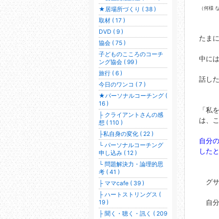
（何様 
★居場所づくり ( 38 )
取材 ( 17 )
DVD ( 9 )
たまに
協会 ( 75 )
子どものこころのコーチ
中には
ング協会 ( 99 )
旅行 ( 6 )
話した
今日のワンコ ( 7 )
★パーソナルコーチング (
16 )
「私を
├ クライアントさんの感
は、
想 ( 110 )
├私自身の変化 ( 22 )
自分の
└ パーソナルコーチング
した
申し込み ( 12 )
└ 問題解決力・論理的思
考 ( 41 )
グサ
├ ママcafe ( 39 )
├ ハートストリングス (
自分
19 )
├ 聞く・聴く・訊く ( 209