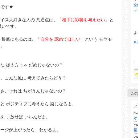
全
きです★
メ
イス大好きな人の 共通点は、「
相手に影響を与えたい
」と
思いです。
よ
 根底にあるのは、「
自分を 認めてほしい
」という モヤモ
#
す。
 捉え方じゃ だめじゃないの？
、こんな風に 考えてみたらどう？
さ、それは ちがうんじゃないの？
この
と ポジティブに考えたら 楽になるよ。
フ
s
 手放せば いいんだよ。
が
ca
ージが上がったら、わかるよ。
世
ya