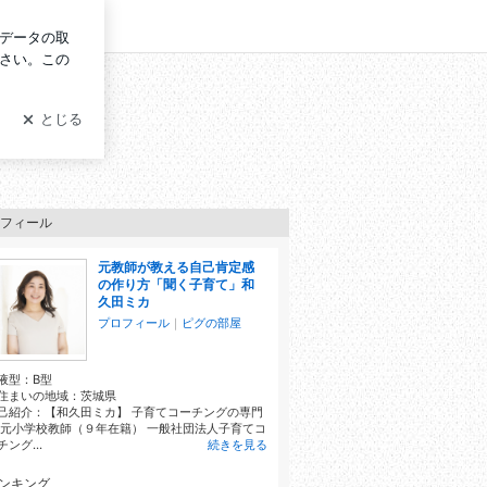
ログイン
フィール
元教師が教える自己肯定感
の作り方「聞く子育て」和
久田ミカ
プロフィール
｜
ピグの部屋
液型：
B型
住まいの地域：
茨城県
己紹介：【和久田ミカ】 子育てコーチングの専門
 元小学校教師（９年在籍） 一般社団法人子育てコ
チング...
続きを見る
ンキング