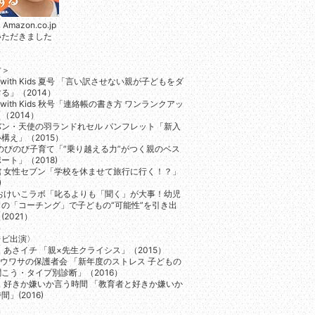
Amazon.co.jp
いただきました
材＞
A with Kids 夏号 「言い訳させない親が子どもをダ
る」（2014）
A with Kids 秋号「連絡帳の書き方 ワンランクアッ
（2014）
バン・天使の羽ランドれセル パンフレット「新入
構え」（2015）
 のびのび子育て「”乗り越える力”がつく親のベス
ート」（2018)
館 女性セブン「学校を休ませて旅行に行く！？」
)
 おけいこラボ「叱るよりも「聞く」が大事！幼児
らの「コーチング」で子どもの“可能性”を引き出
(2021）
レビ出演〉
 あさイチ 「親×先生クライシス」（2015）
 ウワサの保護者会 「新年度のストレス 子どもの
こう・タイプ別診断」（2016）
 好きか嫌いか言う時間 「教育者と好きか嫌いか
間」(2016)