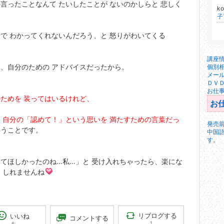
ったことなんて たいしたことが ないのかしらと 悲しく
k
で わかってくれないんだろう、と 怒りがわいてくる
講座
、自分のための アドバイスだったから。
個別
メー
ＤＶ
お仕
ためを 装ってはいるけれど、
お
 自分の「認めて！」という思いを 満たすための言葉だっ
発売
いうことです。
中国
す。
てほしかったのね…私…」と 受け入れちゃったら、楽にな
 しれませんね
リブログする
いいね
コメントする
1
6