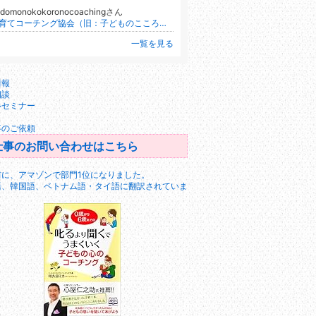
odomonokokoronocoachingさん
子育てコーチング協会（旧：子どものこころのコーチング協会）
一覧を見る
情報
相談
ルセミナー
Ｄ
事のご依頼
仕事のお問い合わせはこちら
前に、アマゾンで部門1位になりました。
語、韓国語、ベトナム語・タイ語に翻訳されていま