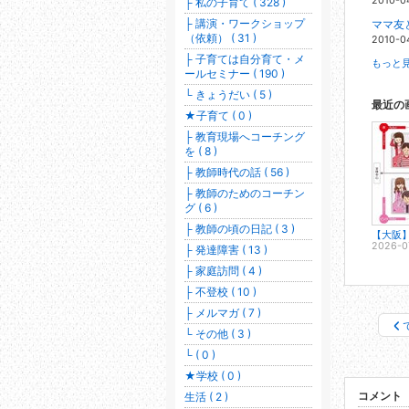
2010-0
├ 私の子育て ( 328 )
├ 講演・ワークショップ
ママ友と
（依頼） ( 31 )
2010-0
├ 子育ては自分育て・メ
もっと見
ールセミナー ( 190 )
└ きょうだい ( 5 )
最近の
★子育て ( 0 )
├ 教育現場へコーチング
を ( 8 )
├ 教師時代の話 ( 56 )
├ 教師のためのコーチン
グ ( 6 )
├ 教師の頃の日記 ( 3 )
2026-0
├ 発達障害 ( 13 )
├ 家庭訪問 ( 4 )
├ 不登校 ( 10 )
├ メルマガ ( 7 )
└ その他 ( 3 )
└ ( 0 )
★学校 ( 0 )
コメント
生活 ( 2 )