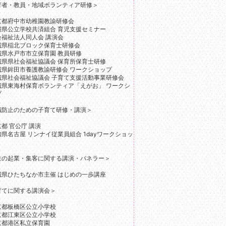
育者・教員・地域ボランティア研修＞
京都府中市幼稚園教諭研修会
縄県公立学校共済組合 育児支援セミナー
会福祉法人同人会 講演会
城県稲北ブロック保育士研修会
城県水戸市市立保育園 教員研修
城県県社会福祉協議会 保育所保育士研修
城県鉾田市養護教諭研修会 ワークショップ
城県社会福祉協議会 子育て支援活動事業研修会
城県東海村保育ボランティア「えがお」 ワークシ
プ
職防止のための子育て研修・講演＞
都 官公庁 講演
県名古屋 リンナイ従業員組合 1dayワークショッ
性の起業・集客に関する講演・パネラー＞
城県ひたちなか市主催 はじめの一歩講座
育てに関する講演会＞
京都板橋区公立小学校
京都江東区公立小学校
京都港区私立保育園