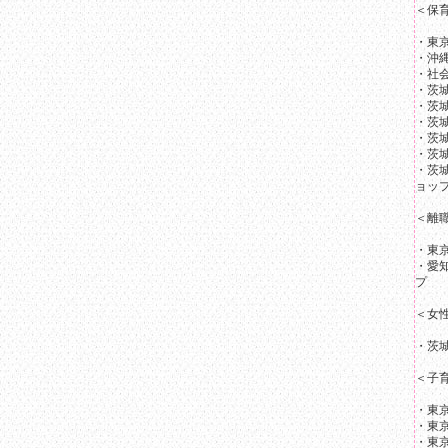
＜保
・東
・沖
・社
・茨
・茨
・茨
・茨
・茨
・茨
ョッ
＜離
・東京
・愛知
プ
＜女
・茨
＜子
・東
・東
・東