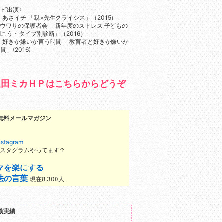
レビ出演〉
 あさイチ 「親×先生クライシス」（2015）
 ウワサの保護者会 「新年度のストレス 子どもの
こう・タイプ別診断」（2016）
 好きか嫌いか言う時間 「教育者と好きか嫌いか
間」(2016)
久田ミカＨＰはこちらからどうぞ
無料メールマガジン
スタグラムやってます↑
マを楽にする
法の言葉
現在8,300人
動実績