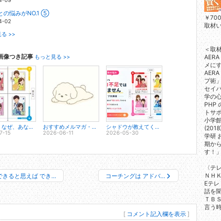
4-09
の悩みがNO.1 ⑤
￥700 
4-02
取材
る >>
＜取
画像つき記事
AER
もっと見る >>
メにす
AER
プ術」
セイ
学の心
PHP
トサポ
小学
【大阪】なぜ、あなたの話が伝わらないのかわかります（タイプ別）
おすすめメルマガ・公式LINE
シャドウが教えてくれる「本当は自由に生きたかった自分」の話
(2018
7-15
2026-06-11
2026-05-30
学研
期か
す！」
〈テ
ＮＨＫ
できると思えば でき…
コーチングは アドバ…
Eテレ
話を聞
ＴＢＳ
言う時
[
コメント記入欄を表示
]