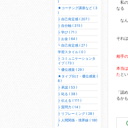
)
私の言
★コーチング講座など ( 3
なる
)
├ 自己肯定感 ( 207 )
なん
├ 自分軸 ( 315 )
├ 学び ( 71 )
それは
├ お金 ( 64 )
└ 自己肯定感 ( 27 )
学習スタイル ( 0 )
相手の
├ コミュニケーションタ
イプ ( 73 )
本当は
└ 優位感覚 ( 29 )
た
と
★タイプ分け・優位感覚 (
8 )
├ 承認 ( 53 )
「認め
├ 叱る ( 38 )
るかも
├ 伝える ( 111 )
├ 質問力 ( 14 )
├ リフレーミング ( 28 )
├ 人間関係・境界線 ( 180
)