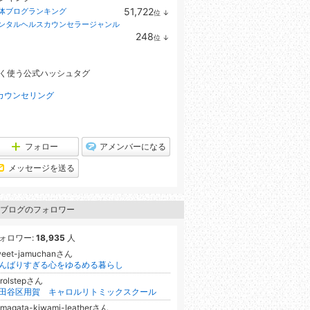
51,722
体ブログランキング
位
↓
ラ
ンタルヘルスカウンセラージャンル
ン
248
位
↓
キ
ラ
ン
ン
グ
キ
下
く使う公式ハッシュタグ
ン
降
グ
下
カウンセリング
降
フォロー
アメンバーになる
メッセージを送る
ブログのフォロワー
ォロワー:
18,935
人
weet-jamuchanさん
んばりすぎる心をゆるめる暮らし
rolstepさん
田谷区用賀 キャロルリトミックスクール
magata-kiwami-leatherさん