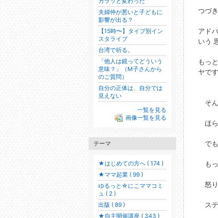
ガラッと変わった
つづ
夫婦仲が悪いと子どもに
影響が出る？
アドバ
【15時〜】タイプ別イン
スタライブ
いう 
台湾で祈る。
「他人は鏡ってどういう
もっと
意味？」（M子さんから
ヤで
のご質問）
自分の正体は、自分では
見えない
そんな
一覧を見る
画像一覧を見る
ほら
でも
テーマ
★はじめての方へ ( 174 )
もっ
★ママ起業 ( 99 )
怒りを
ゆるっと☆にこママコミ
ュ ( 2 )
ステ
出版 ( 89 )
★自主開催講座 ( 343 )