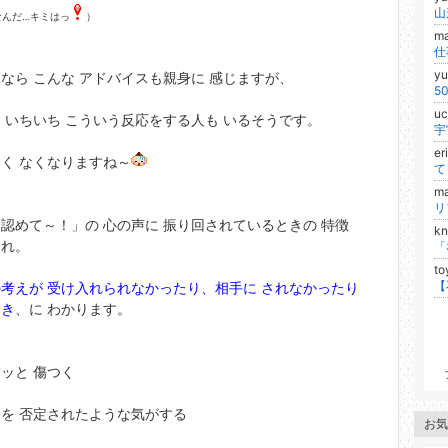
なんだ…キミはっ
）
m
y
なら こんな アドバイスも親身に 感じますが、
u
 いちいち こういう反応をする人も いるそうです。
宇
e
く なくなりますね～
ma
認めて～！」の 心の声に 振り回されているときの 特徴
k
これ。
t
考えが 受け入れられなかったり、相手に されなかったり
とき
、に わかります。
ッと 傷つく
を 否定されたような気がする
お気