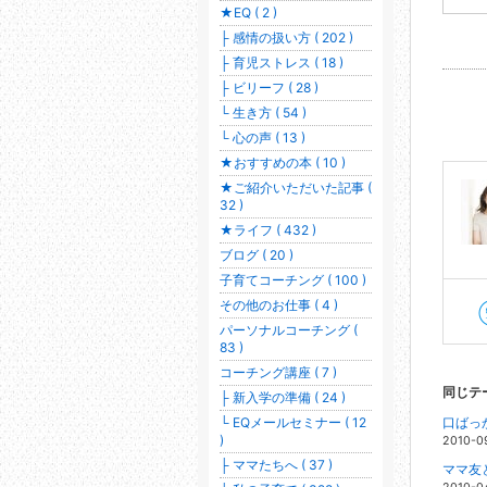
★EQ ( 2 )
├ 感情の扱い方 ( 202 )
├ 育児ストレス ( 18 )
├ ビリーフ ( 28 )
└ 生き方 ( 54 )
└ 心の声 ( 13 )
★おすすめの本 ( 10 )
★ご紹介いただいた記事 (
32 )
★ライフ ( 432 )
ブログ ( 20 )
子育てコーチング ( 100 )
その他のお仕事 ( 4 )
パーソナルコーチング (
83 )
コーチング講座 ( 7 )
同じテ
├ 新入学の準備 ( 24 )
└ EQメールセミナー ( 12
口ばっ
)
2010-0
├ ママたちへ ( 37 )
ママ友