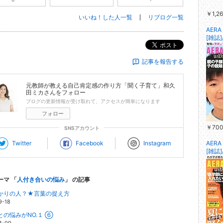
￥1,26
いいね！した人一覧
リブログ一覧
AERA
[雑誌
ポスト
記事を報告する
元教師が教える自己肯定感の作り方「聞く子育て」和久
田ミカ
さんをフォロー
ブログの更新情報が受け取れて、アクセスが簡単になります
フォロー
￥700
SNSアカウント
Twitter
Facebook
Instagram
AERA
[雑誌
ーマ 「
人付き合いの悩み
」 の記事
かりの人？★言葉の捉え方
9-18
との悩みがNO.１ ⑥