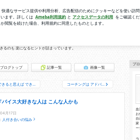
フルーツフローズン
芸能人ブログ
人気ブログ
新規登録
が９割でうまくいく～心理学ブログ
割でうまくいく～心理学ブログ
 イライラも ストレスも 減ります！
生きるのも 楽になるヒントが詰まっています。
プロ
ブログトップ
記事一覧
画像一覧
できると思えば でき…
コーチングは アドバ…
ドバイス大好きな人は こんな人かも
血
年04月17日
お
自
：
人付き合いの悩み
家
ー
ラ