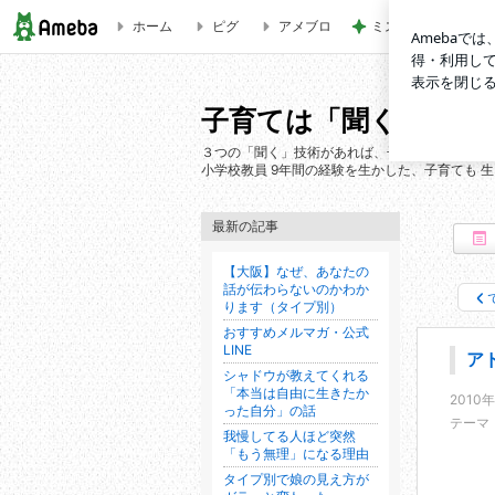
ホーム
ピグ
アメブロ
ミスドの茶色っぽい
アドバイス大好きな人は こんな人かも | 子育ては「聞く」
子育ては「聞く」が９
３つの「聞く」技術があれば、子育てのムダ叱りも
小学校教員 9年間の経験を生かした、子育ても 
最新の記事
【大阪】なぜ、あなたの
話が伝わらないのかわか
ります（タイプ別）
おすすめメルマガ・公式
LINE
ア
シャドウが教えてくれる
「本当は自由に生きたか
2010
った自分」の話
テーマ
我慢してる人ほど突然
「もう無理」になる理由
タイプ別で娘の見え方が