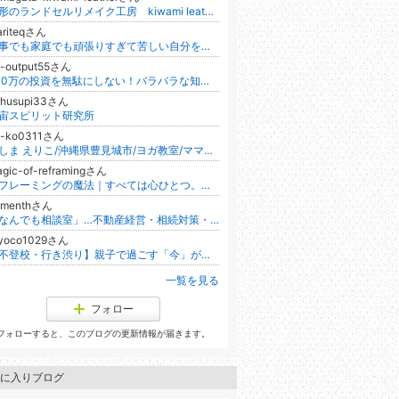
山形のランドセルリメイク工房 kiwami leather
ariteqさん
仕事でも家庭でも頑張りすぎて苦しい自分をリセットする/リセットカウンセラー片平万里子
u-output55さん
500万の投資を無駄にしない！バラバラな知識が収益に変わる「知識統合の魔法」。セミナージプシーを卒業する限定読本配布中！
chusupi33さん
宙スピリット研究所
ri-ko0311さん
てしま えりこ/沖縄県豊見城市/ヨガ教室/ママのための二十四節気ヨガ
gic-of-reframingさん
リフレーミングの魔法｜すべては心ひとつ。見方を変え、生き方を変え、世界を変える
nmenthさん
「なんでも相談室」…不動産経営・相続対策・介護・福祉問題に関する相談や心理カウンセラーとして全国展開中のよろずや稼業
oyoco1029さん
【不登校・行き渋り】親子で過ごす「今」が、未来の自信につながる料理教室
一覧を見る
フォロー
フォローすると、このブログの更新情報が届きます。
に入りブログ