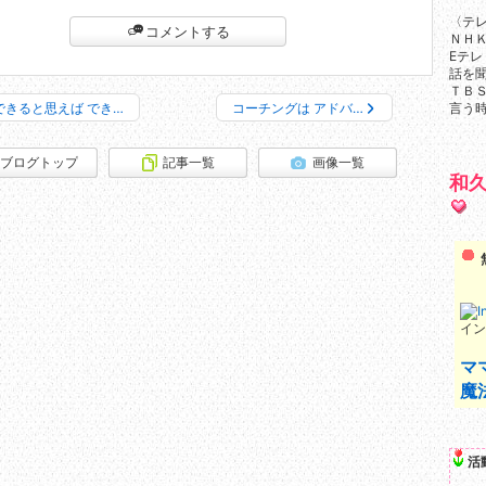
〈テ
コメントする
ＮＨＫ
Eテレ
話を聞
ＴＢＳ
できると思えば でき…
コーチングは アドバ…
言う時
ブログトップ
記事一覧
画像一覧
和
イン
マ
魔
活