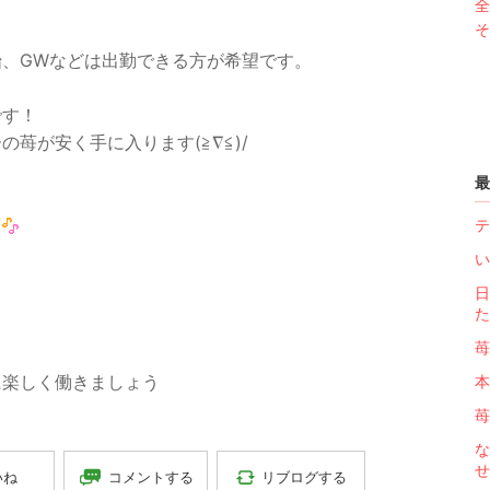
全
そ
、GWなどは出勤できる方が希望です。
です！
苺が安く手に入ります(≧∇≦)/
最
。
テ
い
日
た
苺
に楽しく働きましょう
本
苺
な
せ
コメントする
リブログする
いね