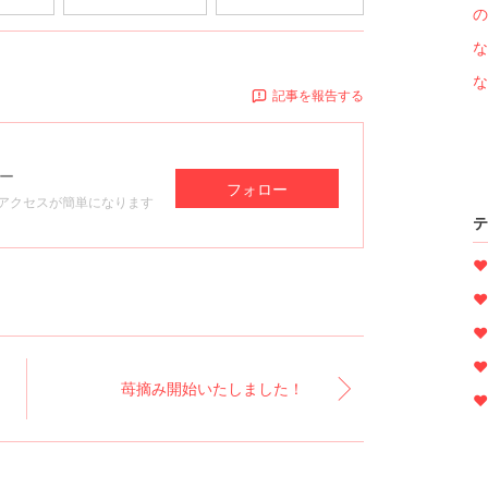
の
な
な
記事を報告する
ー
フォロー
アクセスが簡単になります
テ
♥
♥
♥
♥
苺摘み開始いたしました！
♥