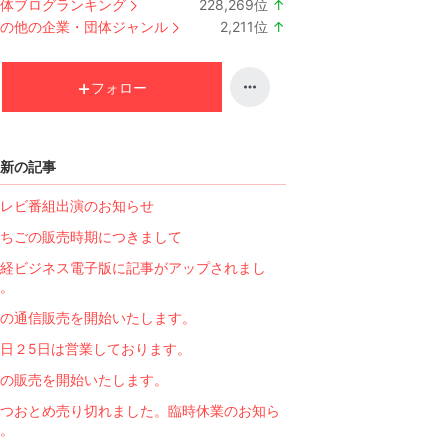
体ブログランキング
228,269
位
↑
ラ
の他の企業・団体ジャンル
2,211
位
↑
ン
ラ
キ
ン
ン
キ
フォロー
グ
ン
上
グ
昇
上
新の記事
昇
レビ番組出演のお知らせ
ちごの販売時期につきまして
経ビジネス電子版に記事がアップされまし
。
の通信販売を開始いたします。
日２5日は営業しております。
の販売を開始いたします。
つおとめ売り切れました。臨時休業のお知ら
。