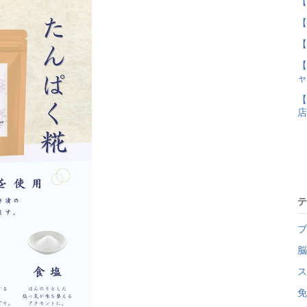
【
【
【
【
ャ
【
店
テ
ブ
脳
ス
免