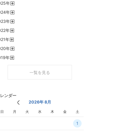
025
年
く
開
024
年
く
開
023
年
く
開
022
年
く
開
021
年
く
開
020
年
く
開
019
年
く
開
く
一覧を見る
レンダー
2026年 8月
日
月
火
水
木
金
土
1