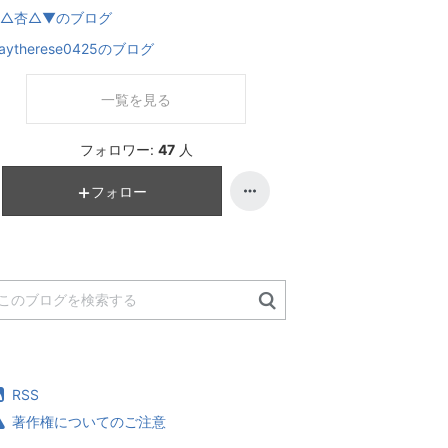
△杏△▼のブログ
aytherese0425のブログ
一覧を見る
フォロワー:
47
人
フォロー
RSS
著作権についてのご注意