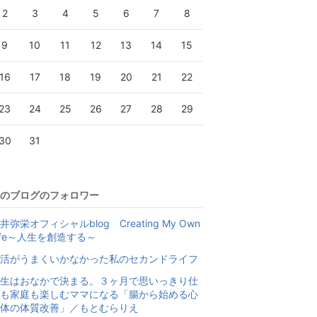
2
3
4
5
6
7
8
9
10
11
12
13
14
15
16
17
18
19
20
21
22
23
24
25
26
27
28
29
30
31
のブログのフォロワー
井弥栄オフィシャルblog Creating My Own
ife～人生を創造する～
活がうまくいかなかった私のセカンドライフ
生はおなかで決まる。３ヶ月で思いっきり仕
も家庭も楽しむママになる「腸から始める心
体の体質改善」／もとむらりえ