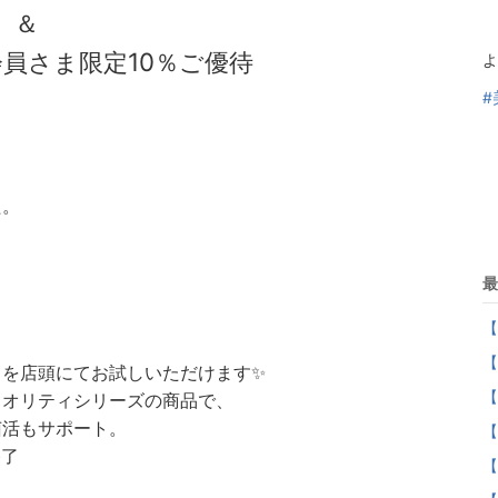
＆
員さま限定10％ご優待
よ
#
た。
最
【
【
クを店頭にてお試しいただけます✨
【
クオリティシリーズの商品で、
菌活もサポート。
【
終了
【