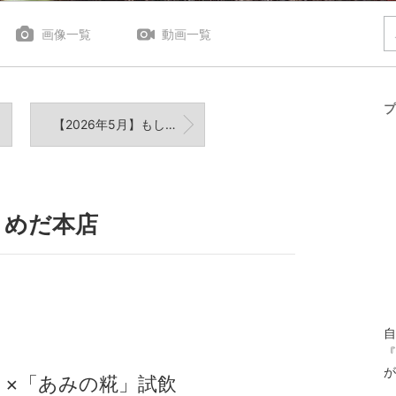
画像一覧
動画一覧
プ
【2026年5月】もしもしヘルシーワン ご相談キャンペーンについて
うめだ本店
自
『
が
」×「あみの糀」試飲