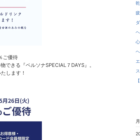
乾
疲
ダ
ヘ
心
ヘ
％ご優待
エ
できる『ペルソナSPECIAL７DAYS』。
ス
いたします！
【
月
2