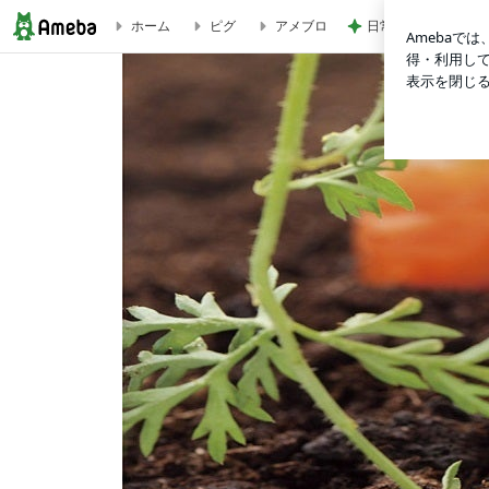
日常生活で起きたま
ホーム
ピグ
アメブロ
【イベント情報】阪急うめだ本店 | HEALTHY-One