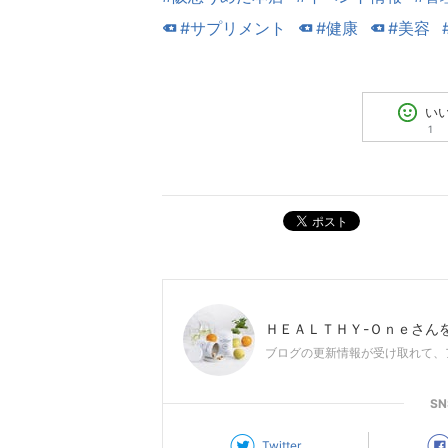
#サプリメント
#健康
#美容
い
1
ポスト
ＨＥＡＬＴＨＹ-Ｏｎｅ
さん
ブログの更新情報が受け取れて、
S
Twitter