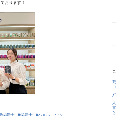
しております！
こ
荒
L
妊
人
事
と
理栄養士
#栄養士
#ヘルシーワン