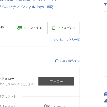
▼
#ペルソナスペシャルdays
#糀
m
いね
コメントする
リブログする
いいね！した人一覧
記事を報告する
をフォロー
フォロー
アクセスが簡単になります
NSアカウント
Facebook
Instagram