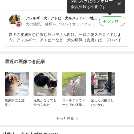
気に入ったらフォロー
ン水
会員登録は不要です
アレルギー犬・アトピー犬をステロイド地獄から救いたい｜犬の病気（皮膚疾患）は改善出来る。
フォロー
犬の病気・健康をプロバイオティクスで守る菅原奈美
愛犬の皮膚疾患に悩む飼い主さん向け。一緒に脱ステロイドしよ
う。アレルギー、アトピーなど、犬の病気（皮膚）は、プロバイオ
CAで、劇的改善！大豆・卵アレルギーの子でも安心して、ご使用
いただけます。
最近の画像つき記事
気象病にご注
元気がなくても
ゴールデンウィ
楽しくお散歩し
意！
食べられた
ーク中の休業に
たいから
ついて【ご案
内】
もっと見る