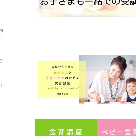
昇
上
昇
捨
ー
て
シ