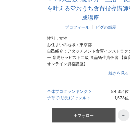
を叶える♡おうち食育指導講師
成講座
プロフィール
ピグの部屋
性別：
女性
お住まいの地域：
東京都
自己紹介：
アタッチメント食育インストラク
ー 育児セラピスト二級 食品衛生責任者 【食
オンライン資格講座】...
続きを見る
全体ブログランキング
84,351
位
子育て(幼児)ジャンル
1,573
位
フォロー