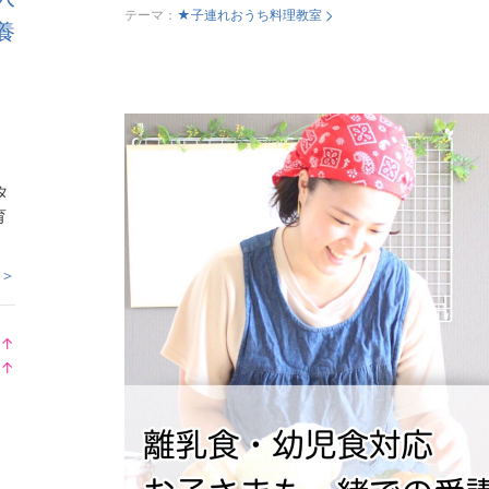
テーマ：
★子連れおうち料理教室
養
タ
育
 ＞
↑
ラ
↑
ン
ラ
キ
ン
ン
キ
グ
ン
上
グ