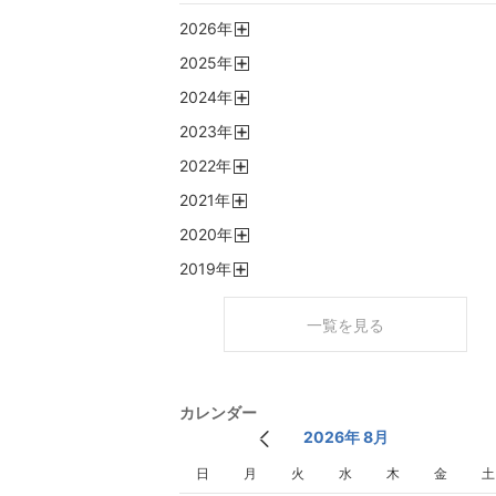
2026
年
開
2025
年
く
開
2024
年
く
開
2023
年
く
開
2022
年
く
開
2021
年
く
開
2020
年
く
開
2019
年
く
開
く
一覧を見る
カレンダー
2026年 8月
日
月
火
水
木
金
土