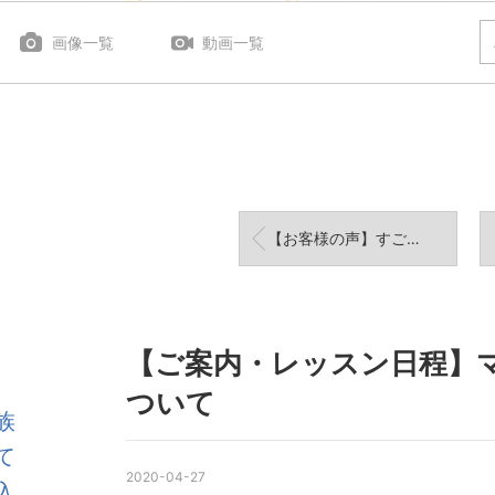
画像一覧
動画一覧
【お客様の声】すごく簡単で美味しくて、講座を受けてからすでに３回作っています(^^)
【ご案内・レッスン日程】
ついて
族
て
2020-04-27
入