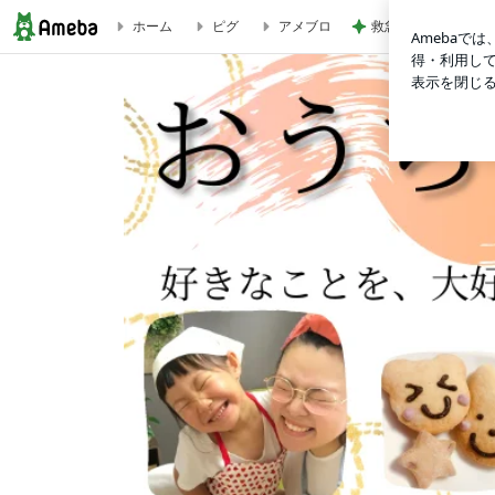
救急搬送され余命一
ホーム
ピグ
アメブロ
【ご案内・レッスン日程】マンツーマン料理教室について | 