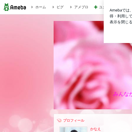
ホーム
ピグ
アメブロ
ユカイ 隣の人から
【お試し受付中】「光の鍼」 | 天使の光に包まれて
みんな
プロフィール
かなえ