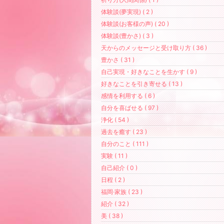
体験談(夢実現) ( 2 )
体験談(お客様の声) ( 20 )
体験談(豊かさ) ( 3 )
天からのメッセージと受け取り方 ( 36 )
豊かさ ( 31 )
自己実現・好きなことを生かす ( 9 )
好きなことを引き寄せる ( 13 )
感情を利用する ( 6 )
自分を喜ばせる ( 97 )
浄化 ( 54 )
過去を癒す ( 23 )
自分のこと ( 111 )
実験 ( 11 )
自己紹介 ( 0 )
日程 ( 2 )
福岡·家族 ( 23 )
紹介 ( 32 )
美 ( 38 )