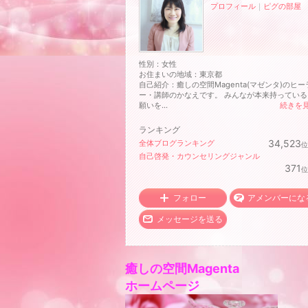
プロフィール
｜
ピグの部屋
性別：
女性
お住まいの地域：
東京都
自己紹介：癒しの空間Magenta(マゼンタ)のヒー
ー・講師のかなえです。 みんなが本来持っている
願いを...
続きを
ランキング
34,523
全体ブログランキング
位
自己啓発・カウンセリングジャンル
371
位
フォロー
アメンバーにな
メッセージを送る
癒しの空間Magenta
ホームページ