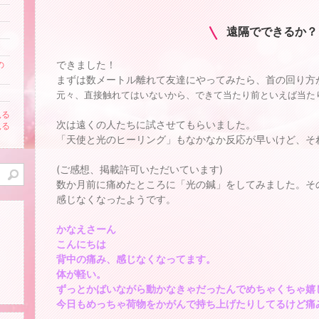
遠隔でできるか？
できました！
の
まずは数メートル離れて友達にやってみたら、首の回り方
元々、直接触れてはいないから、できて当たり前といえば当た
見る
次は遠くの人たちに試させてもらいました。
見る
「天使と光のヒーリング」もなかなか反応が早いけど、そ
(ご感想、掲載許可いただいています)
数か月前に痛めたところに「光の鍼」をしてみました。そ
感じなくなったようです。
かなえさーん
こんにちは
背中の痛み、感じなくなってます。
体が軽い。
。
ずっとかばいながら動かなきゃだったんでめちゃくちゃ嬉
今日もめっちゃ荷物をかがんで持ち上げたりしてるけど痛