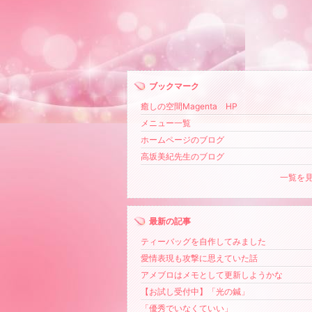
ブックマーク
癒しの空間Magenta HP
メニュー一覧
ホームページのブログ
高坂美紀先生のブログ
一覧を
最新の記事
ティーバッグを自作してみました
愛情表現も攻撃に思えていた話
アメブロはメモとして更新しようかな
【お試し受付中】「光の鍼」
「優秀でいなくていい」