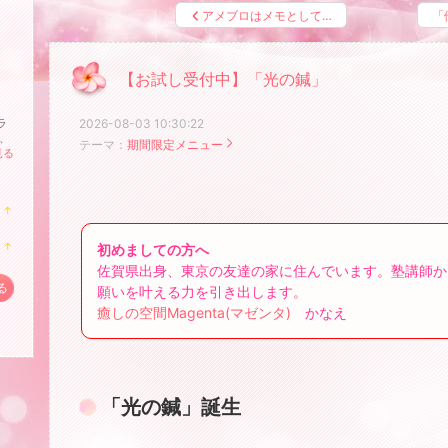
アメブロはメモとして…
「
【お試し受付中】「光の鍼」
ラ
2026-08-03 10:30:22
、
テーマ：
期間限定メニュー
見る
↑
ラ
ン
↑
初めましての方へ
キ
ラ
ン
佐賀県出身、
東京の友達の家に住んでいます。塾講師か
ン
グ
キ
る
願いを叶える力を引き出します。
上
ン
昇
癒しの空間Magenta(マゼンタ)
かなえ
グ
上
昇
「光の鍼」誕生