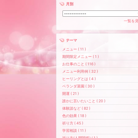
月別
一覧を
テーマ
メニュー ( 11 )
期間限定メニュー ( 1 )
お仕事のこと ( 116 )
メニュー利用例 ( 32 )
ヒーリングとは ( 4 )
ベランダ菜園 ( 30 )
開運 ( 21 )
誰かに言いたいこと ( 20 )
体験談など ( 82 )
色の効果 ( 18 )
祈り方 ( 45 )
学習相談 ( 11 )
祈り方(人間関係) ( 1 )