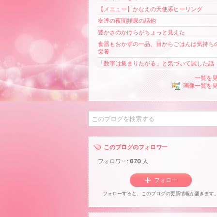
【メニュー】かなえの天使系ヒーリング
友達の夜間頻尿の話他
豊かさのかけらがちょっと見えた
食器もおかずの一品、目からごはんは気持ち
栄養
「数字は集まりたがる」と気づいて試した話
一覧を
画像一覧を
このブログのフォロワー
フォロワー:
670
人
フォロー
フォローすると、このブログの更新情報が届きます