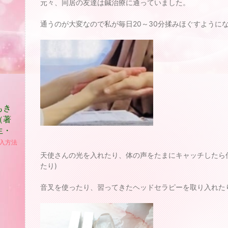
元々、同居の友達は鍼治療に通っていました。
通うのが大変なので私が毎日20～30分揉みほぐすように
もき
（著
生・
入方法
天使さんの光を入れたり、体の声をたまにキャッチしたら
たり)
音叉を使ったり、習ってきたヘッドセラピーを取り入れた