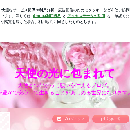
貰ったプレゼント
芸能人ブログ
人気ブログ
新規登録
天使の光に包まれて
天使とつながって願いを叶えるブログ。
が豊かで安心して生きることを楽しめる世界になります
ブログトップ
記事一覧