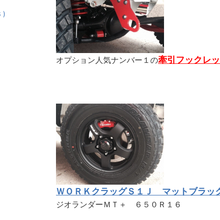
)
牽引フックレッ
オプション人気ナンバー１の
ＷＯＲＫクラッグＳ１Ｊ マットブラッ
ジオランダーＭＴ＋ ６５０Ｒ１６