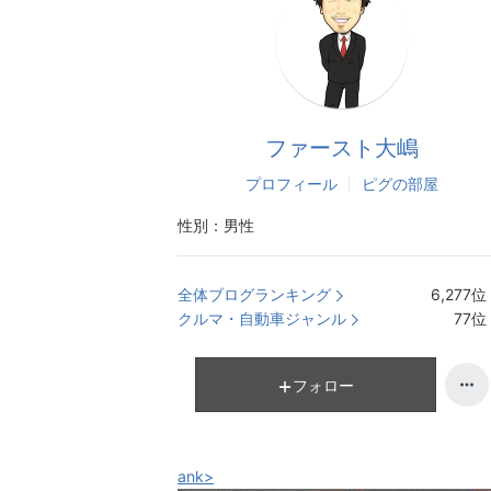
ファースト大嶋
プロフィール
ピグの部屋
性別：
男性
全体ブログランキング
6,277
位
クルマ・自動車ジャンル
77
位
フォロー
ank>