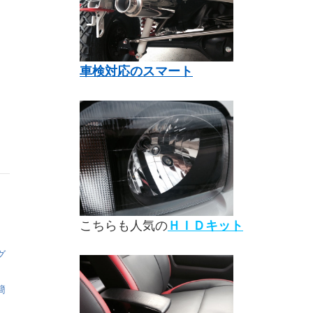
車検対応のスマート
て
こちらも人気の
ＨＩＤキット
グ
簡