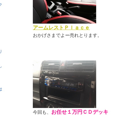
ク
アームレストＰｌａｃｅ
おかげさまでよー売れとります。
り
し
は
お任せ１万円ＣＤデッキ
今回も、