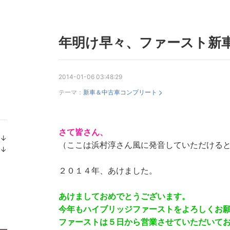
年明け早々、ファースト新
2014-01-06 03:48:29
テーマ：
新車＆中古車コンプリート
さて皆さん、
↓
（ここは浜村淳さん風に発音していただける
ラ
↓
ン
ラ
キ
ン
２０１４年、あけました。
ン
キ
グ
ン
あけましておめでとうございます。
下
グ
今年もハイブリッジファーストをよろしくお
降
下
ファーストは５日から営業させていただいて
降