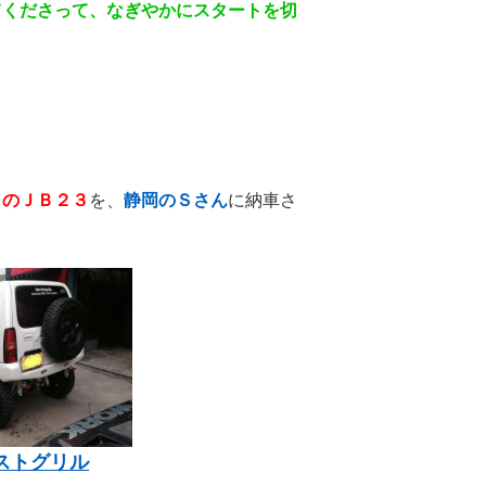
てくださって、なぎやかにスタートを切
トのＪＢ２３
を、
静岡のＳさん
に納車さ
ストグリル