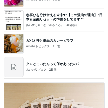
㊗️喜びを分け合える未来❣️”【この混沌の理由】”⽇
本も⾦融リセットの準備をしてます ””
あいすくりーむ『めるころ』
4時間前
ガパオ丼と単品のカレーピラフ
Amebaトピックス
1日前
クロとこいたんって何かあったの？
あいのりブログ
2日前