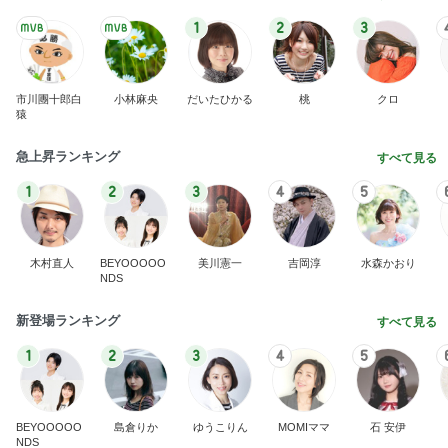
1
2
3
市川團十郎白
小林麻央
だいたひかる
桃
クロ
猿
急上昇ランキング
すべて見る
1
2
3
4
5
木村直人
BEYOOOOO
美川憲一
吉岡淳
水森かおり
NDS
新登場ランキング
すべて見る
1
2
3
4
5
BEYOOOOO
島倉りか
ゆうこりん
MOMIママ
石 安伊
NDS