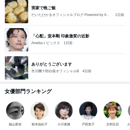
実家で晩ご飯
だいたひかるオフィシャルブログ Powered by Ame
1日前
ba
「心配」堂本剛 印象激変の近影
Amebaトピックス
1日前
ありがとうございます
市川團十郎白猿オフィシャルB
4日前
女優部門ランキング
福山亜弥
柏木由紀子
小川菜摘
戸田恵子
古村比呂