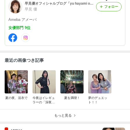
早見優オフィシャルブログ「yu hayami official blog」Powered by Ameba
フォロー
早見 優
Ameba アメーバ
女優部門 9位
最近の画像つき記事
夏の夜、浴衣で
今夜はイレギュ
夏を満喫！
夢のデュエッ
ラーの「深夜便
ト！！
NEXT」
もっと見る