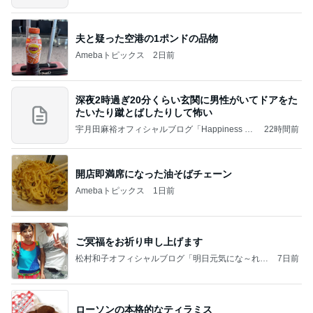
夫と疑った空港の1ポンドの品物
Amebaトピックス
2日前
深夜2時過ぎ20分くらい玄関に男性がいてドアをた
たいたり蹴とばしたりして怖い
宇月田麻裕オフィシャルブログ「Happiness Fa
22時間前
ctory」Powered by Ameba
開店即満席になった油そばチェーン
Amebaトピックス
1日前
ご冥福をお祈り申し上げます
松村和子オフィシャルブログ「明日元気にな～れ」
7日前
Powered by Ameba
ローソンの本格的なティラミス