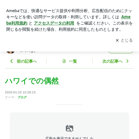
ハワイでの偶然 | 早見優オフィシャルブログ「yu hayami offici
al blog」Powered by Ameba
アプリをダウンロードして
ブログの更新通知
を受け取りまし
開く
ょう。
早見優オフィシャルブログ「yu hayami offici
フォロー
al blog」
前の記事へ
一覧
次の記事へ
ハワイでの偶然
2020-01-10 10:28:15
テーマ：
ブログ
広告を表示できませんでした