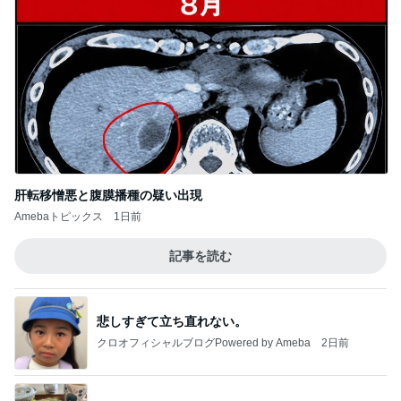
肝転移憎悪と腹膜播種の疑い出現
Amebaトピックス
1日前
記事を読む
悲しすぎて立ち直れない。
クロオフィシャルブログPowered by Ameba
2日前