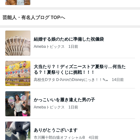
芸能人・有名人ブログ TOPへ
結婚する娘のために準備した祝儀袋
Amebaトピックス
1日前
大当たり？！ディズニーストア夏祭り…何当た
る？！夏祭りくじに挑戦！！！
高校生Dヲタ Ꭰ-ᎮꭵꭹꭴのDisneyにっき！！✎ܚ
14日前
かっこいいを履き違えた男の子
Amebaトピックス
1日前
ありがとうございます
市川團十郎白猿オフィシャルB
4日前