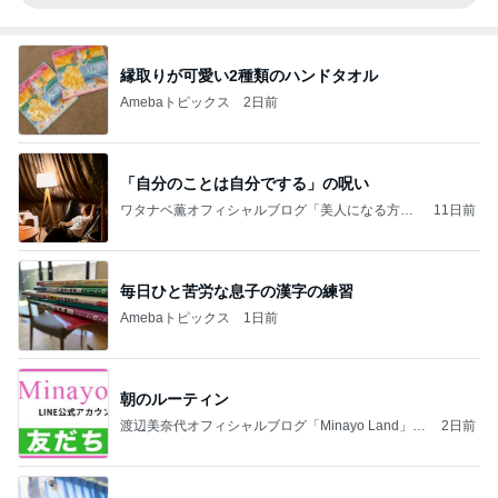
縁取りが可愛い2種類のハンドタオル
Amebaトピックス
2日前
「自分のことは自分でする」の呪い
ワタナベ薫オフィシャルブログ「美人になる方
11日前
法」Powered by Ameba
毎日ひと苦労な息子の漢字の練習
Amebaトピックス
1日前
朝のルーティン
渡辺美奈代オフィシャルブログ「Minayo Land」P
2日前
owered by Ameba