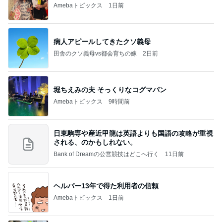
Amebaトピックス
1日前
病人アピールしてきたクソ義母
田舎のクソ義母vs都会育ちの嫁
2日前
堀ちえみの夫 そっくりなコグマパン
Amebaトピックス
9時間前
日東駒専や産近甲龍は英語よりも国語の攻略が重視
される、のかもしれない。
Bank of Dreamの公営競技はどこへ行く
11日前
ヘルパー13年で得た利用者の信頼
Amebaトピックス
1日前