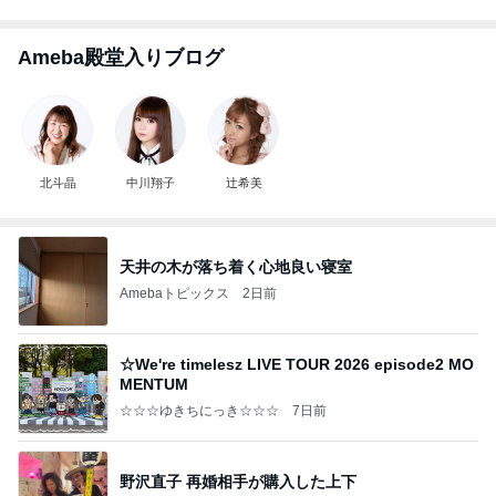
Ameba殿堂入りブログ
北斗晶
中川翔子
辻希美
天井の木が落ち着く心地良い寝室
Amebaトピックス
2日前
☆We're timelesz LIVE TOUR 2026 episode2 MO
MENTUM
☆☆☆ゆきちにっき☆☆☆
7日前
野沢直子 再婚相手が購入した上下