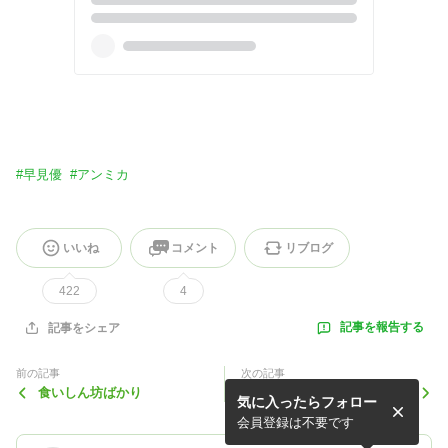
#
早見優
#
アンミカ
いいね
コメント
リブログ
422
4
記事を報告する
記事をシェア
前の記事
次の記事
食いしん坊ばかり
今夜はイタリアン
気に入ったらフォロー
会員登録は不要です