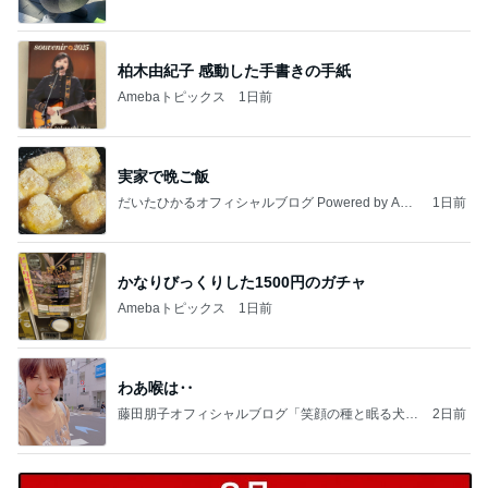
柏木由紀子 感動した手書きの手紙
Amebaトピックス
1日前
実家で晩ご飯
だいたひかるオフィシャルブログ Powered by Ame
1日前
ba
かなりびっくりした1500円のガチャ
Amebaトピックス
1日前
わあ喉は‥
藤田朋子オフィシャルブログ「笑顔の種と眠る犬」
2日前
Powered by Ameba