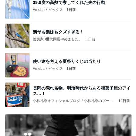
39.9度の高熱で察してくれた夫の行動
Amebaトピックス
1日前
義母も義妹もクズすぎる！
義実家3世代同居やめました。
1日前
使い途を考える夏祭りくじの当たり
Amebaトピックス
1日前
長岡の隠れ名物。明治時代からある和菓子屋のアイ
ス…！
小林礼奈オフィシャルブログ「小林礼奈のブーブ
14日前
ーブログ」Powered by Ameba