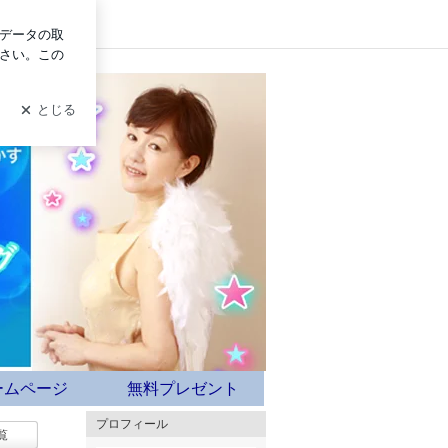
イン
き寄席～*:+☆
ームページ
無料プレゼント
プロフィール
覧