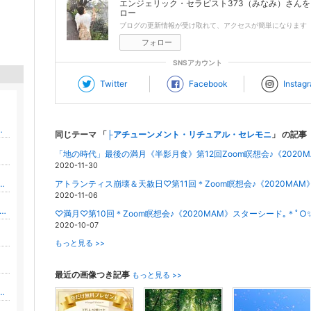
エンジェリック・セラピスト373（みなみ）
さんを
ロー
ブログの更新情報が受け取れて、アクセスが簡単になります
フォロー
SNSアカウント
Twitter
Facebook
Instag
に奇跡を起こすブログ
同じテーマ 「
├アチューンメント・リチュアル・セレモニ
」 の記事
2020-11-30
側から輝くスピリチュアルサロン ナチュール
2020-11-06
市/自宅サロン凜音rion/フェイシャル＆ヘッド＆占い
♡満月♡第10回＊Zoom瞑想会♪《2020MAM》スターシード｡＊ﾟ○
2020-10-07
もっと見る >>
最近の画像つき記事
もっと見る >>
愛されて 特別扱いを受けて 全方位豊かに幸せに✨ スピリチュアル／霊視／潜在意識