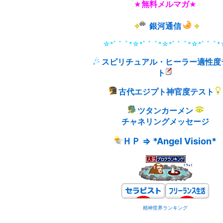
無料メルマガ
★
★
銀河通信
☆*ﾟ ゜ﾟ*☆*ﾟ ゜ﾟ*☆*ﾟ ゜ﾟ*☆*ﾟ ゜ﾟ
スピリチュアル・ヒーラー適性度
ト
古代エジプト神官度テスト
ツタンカーメン
チャネリングメッセージ
ＨＰ ⇒ *Angel Vision*
精神世界ランキング