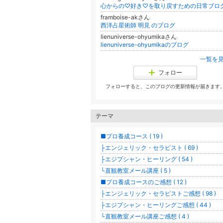
心からの♡好き♡を取り戻すための日常ブロ
framboise-akさん
西洋占星術師 明見 のブログ
lienuniverse-ohyumikaさん
lienuniverse-ohyumikaのブログ
一覧を
フォロー
フォローすると、このブログの更新情報が届きます
テーマ
■プロ養成コース ( 19 )
├エンジェリック・セラピスト ( 69 )
├エジプシャン・ヒーリング ( 54 )
└直観教室メール講座 ( 5 )
■プロ養成コースのご感想 ( 12 )
├エンジェリック・セラピストご感想 ( 98 )
├エジプシャン・ヒーリングご感想 ( 44 )
└直観教室メール講座ご感想 ( 4 )