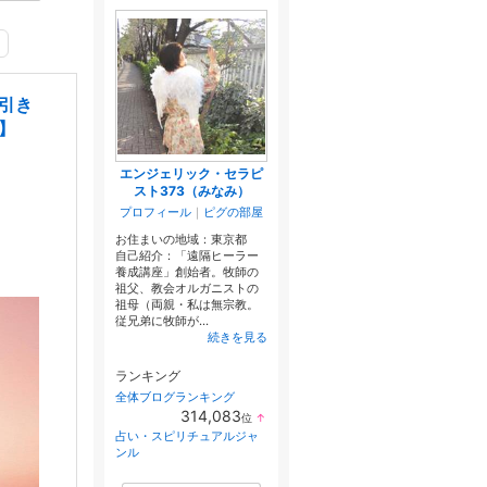
引き
】
エンジェリック・セラピ
スト373（みなみ）
プロフィール
｜
ピグの部屋
お住まいの地域：
東京都
自己紹介：「遠隔ヒーラー
養成講座」創始者。牧師の
祖父、教会オルガニストの
祖母（両親・私は無宗教。
従兄弟に牧師が...
続きを見る
ランキング
全体ブログランキング
314,083
位
↑
ラ
占い・スピリチュアルジャ
ン
ンル
キ
ン