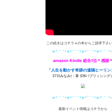
この続きはコチラ↓の本からご請求下さ
☆*ﾟ ゜ﾟ*☆*ﾟ ゜ﾟ*☆*ﾟ ゜ﾟ*☆*ﾟ ゜ﾟ
amazon Kindle 総合1位＊感謝
「人生を動かす奇跡の遠隔ヒーリン
373(みなみ)：著 (DBパブリッシング
☆*ﾟ ゜ﾟ*☆*ﾟ ゜ﾟ*☆*ﾟ ゜ﾟ*☆*ﾟ ゜ﾟ
最新イベント情報はコチラから