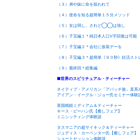
（３）弟や妹に命を狙われて
（４）使命を知る超簡単１５分メソッド
（５）女は弱し、されど◯◯は強し
（６）子宝編１＊純日本人口V字回復は可能
（７）子宝編２＊会社に仮装デーを
（８）子宝編３＊超簡単《９０秒》妊活スト
（９）最終回＊総集編
■世界のスピリチュアル・ティーチャー
ネイティブ・アメリカン「アパッチ族」直系
アイアン・イーグル・ジョー氏セミナー体験
英国精鋭ミディアム＆ティーチャー
キース・ビーハン氏【癒しフェア】
ミニシッティング体験談
タスマニアの超サイキック＆ティーチャー
ジュディス・カーペンター氏【癒しフェア】
ショートセッション体験談