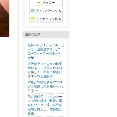
グ
フォロー
上
昇
アメンバーになる
メッセージを送る
最新の記事
無料⭐スピリチュアル・ヒ
ーラー適性度テスト｡*ﾟ
○.+♡ヒーラーの手相と
か❤
大天使ラファエルの待受
☆ほぉ～っと見とれるほ
ど美しく、本当に癒され
ます～♡ご感想♡
♡春分♡宇宙新年♡ブロ
グお引越しのお知らせ～｡
*ﾟ○.+♪
♡ご感想♡「ツタンカー
メン王の繊細で慈愛に満
ちたワークに涙…自己肯
定感が向上し、世界観が
変化」