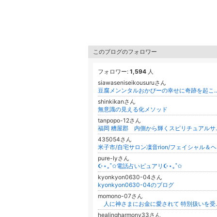
このブログのフォロワー
フォロワー:
1,594
人
siawaseniseikousuruさん
豆腐メンンタルおかぴーの幸せ
shinkikanさん
無意識の見える化メソッド
tanpopo-12さん
福岡 糟屋郡 内
435054さん
米子
pure-lyさん
☪︎⋆｡˚✩電話占いピュアリ☪︎⋆｡˚✩
kyonkyon0630-04さん
kyonkyon0630-04のブログ
momono-07さん
⁡ ⁡ ⁡ ⁡ 人に神さまにお金に
healingharmony33さん