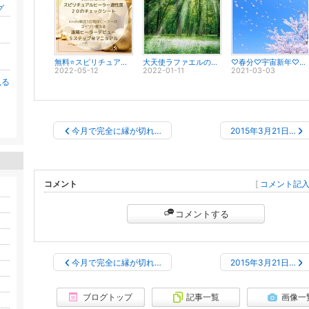
グ
無料⭐スピリチュアル・ヒーラー適性度テスト｡*ﾟ○.+♡ヒーラーの手相とか❤
大天使ラファエルの待受☆ほぉ～っと見とれるほど美しく、本当に癒されます～♡ご感想♡
♡春分♡宇宙新年♡ブログお引越しのお知らせ～｡*ﾟ○.+♪
2022-05-12
2022-01-11
2021-03-03
見る
。
今月で完全に縁が切れ…
2015年3月21日…
コメント
[
コメント記
コメントする
今月で完全に縁が切れ…
2015年3月21日…
ブログトップ
記事一覧
画像一