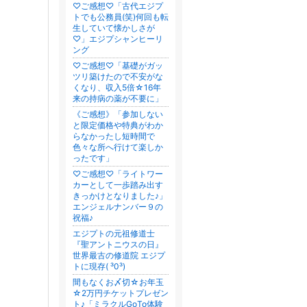
♡ご感想♡「古代エジプ
トでも公務員(笑)何回も転
生していて懐かしさが
♡」エジプシャンヒーリ
ング
♡ご感想♡「基礎がガッ
ツリ築けたので不安がな
くなり、収入5倍☆16年
来の持病の薬が不要に」
《ご感想》「参加しない
と限定価格や特典がわか
らなかったし短時間で
色々な所へ行けて楽しか
ったです」
♡ご感想♡「ライトワー
カーとして一歩踏み出す
きっかけとなりました♪」
エンジェルナンバー９の
祝福♪
エジプトの元祖修道士
『聖アントニウスの日』
世界最古の修道院 エジプ
トに現存( ³0³)
間もなくお〆切☆お年玉
☆2万円チケットプレゼン
ト♪「ミラクルGoTo体験