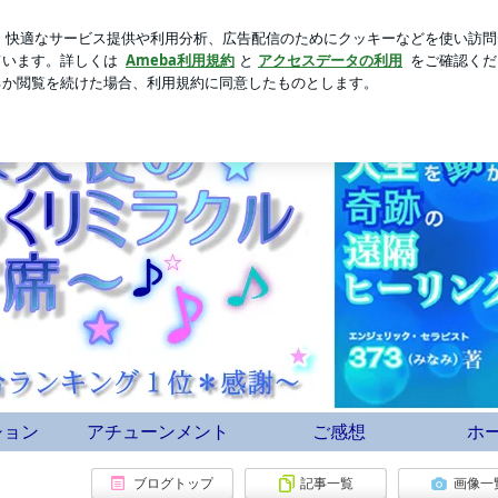
で難しい話
芸能人ブログ
人気ブログ
新規登録
ログ
と願望実現中【ナイル・アバンダンス】 | 天使のミラクルお引
ション
アチューンメント
ご感想
ホ
ブログトップ
記事一覧
画像一