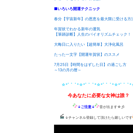
■いろいろ開運テクニック
春分【宇宙新年】の恩恵を最大限に受ける方
年賀状でわかる新年の運気
【筆跡診断】人生のバイオリズムチェック！
大晦日に入りたい【超簡単】大浄化風呂
たった一文字【開運年賀状】のススメ
7月25日【時間をはずした日】の過ごし方
～13の月の暦～
☆*ﾟ ゜ﾟ*☆*ﾟ ゜ﾟ*☆*ﾟ ゜ﾟ*☆*ﾟ ゜ﾟ
今あなたに必要な女神は誰？
↓ご注意↓
音が出ます☆彡
↓チャンネル登録して頂けたら嬉しいです