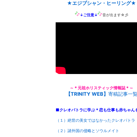
★エジプシャン・ヒーリング★
↓ご注意↓
音が出ます☆彡
～＊元祖ホリスティック情報誌＊～
【TRINITY WEB】
寄稿記事一
■クレオパトラに学ぶ＊恋も仕事も赤ちゃん
（１）絶世の美女ではなかったクレオパトラ
（２）諸外国の侵略とソウルメイト