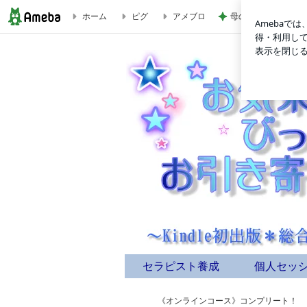
ホーム
ピグ
アメブロ
母の希望と私の希望
望むレベルの財産を築く為の知恵や必要なものに引き合え、着々
セラピスト養成
個人セッ
《オンラインコース》コンプリート！