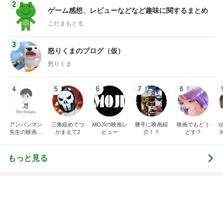
2
ゲーム感想、レビューなどなど趣味に関するまとめ
こだまもとる
3
怒りくまのブログ（仮）
怒りくま
4
5
6
7
8
アンパンマン
三角絞めでつ
MOJIの映画レ
勝手に映画紹
映画でもどう
先生の映画講
かまえて2
ビュー
介！？
どす？
座
もっと見る