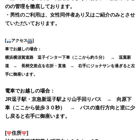
のの管理を徹底しております。
・男性のご利用は、女性同伴者あり又はご紹介のみとさせ
ていただいております。
[
アクセス
]
車でお越しの場合：
横浜横須賀道路 逗子インター下車（ここから約５分） → 逗葉新
道 → 長柄交差点を右折・直進 → 右手にジョナサンを過ぎると左
手に御座います。
電車でお越しの場合：
J
R逗子駅・京急新逗子駅より山手回りバス → 向原下
車（ここから徒歩３０秒） → バスの進行方向と逆に少
し戻ると右手に御座います。
[
住所
]