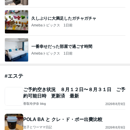
久しぶりに大満足したガチャガチャ
Amebaトピックス
1日前
一番幸せだった部屋で過ごす時間
Amebaトピックス
1日前
#
エステ
ご予約空き状況 ８月１２日〜８月３１日 ご予
約可能日時 更新済 最新
香取玲伊奈 blog
2026年8月9日
POLA BA と クレ・ド・ポー出費比較
息子とワーママ日記
2026年8月9日