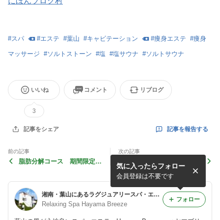
にほんブログ村
#
スパ
#
エステ
#
葉山
#
キャビテーション
#
痩身エステ
#
痩身
マッサージ
#
ソルトストーン
#
塩
#
塩サウナ
#
ソルトサウナ
いいね
コメント
リブログ
3
記事を報告する
記事をシェア
前の記事
次の記事
脂肪分解コース 期間限定ト
『切らない脂肪吸引』キャビ
気に入ったらフォロー
ライアル！！
テーション♪
会員登録は不要です
湘南・葉山にあるラグジュアリースパ・エステ Relaxing Spa HAYAMA BREEZE - ハヤマブリーズのブログ
フォロー
Relaxing Spa Hayama Breeze