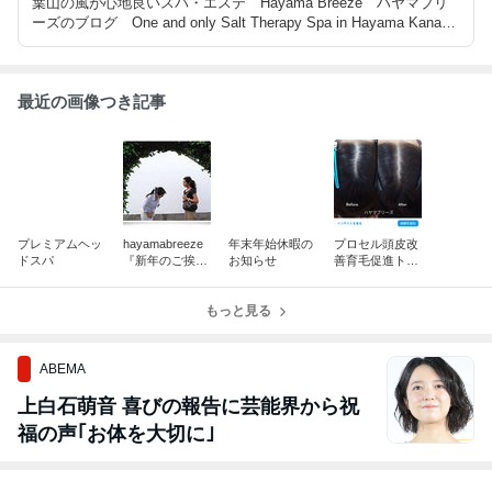
葉山の風が心地良いスパ・エステ Hayama Breeze ハヤマブリ
ーズのブログ One and only Salt Therapy Spa in Hayama Kanaga
wa. Since 1977.
最近の画像つき記事
プレミアムヘッ
hayamabreeze
年末年始休暇の
プロセル頭皮改
ドスパ
『新年のご挨
お知らせ
善育毛促進トリ
拶』
ートメント！
もっと見る
ABEMA
上白石萌音 喜びの報告に芸能界から祝
福の声｢お体を大切に｣