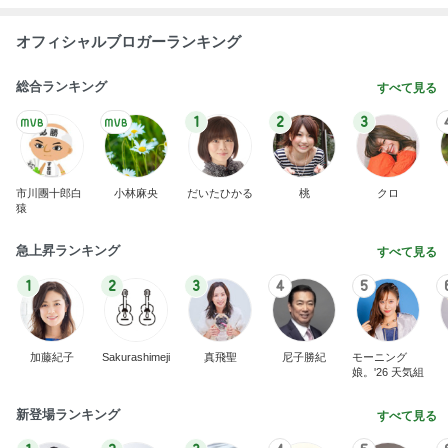
オフィシャルブロガーランキング
総合ランキング
すべて見る
1
2
3
市川團十郎白
小林麻央
だいたひかる
桃
クロ
猿
急上昇ランキング
すべて見る
1
2
3
4
5
加藤紀子
Sakurashimeji
真飛聖
尼子勝紀
モーニング
娘。'26 天気組
新登場ランキング
すべて見る