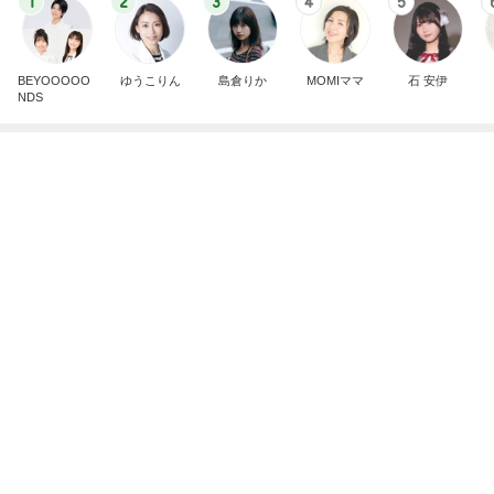
1
2
3
4
5
BEYOOOOO
ゆうこりん
島倉りか
MOMIママ
石 安伊
NDS