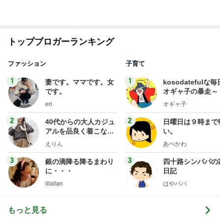
トップブロガーランキング
ファッション
子育て
1
1
妻です。ママです。女
kosodatefulな毎
です。
オギャ子の暴走～
eri.
オギャ子
2
2
40代からの大人カジュ
日曜日は９時まで
アルを品良く着こなす
い。
ファッションブログ
えりん
あべかわ
3
3
銀の滴降る降るまわり
四十路シンパパの
に・・・
日記
illallan
はやパパ
もっと見る