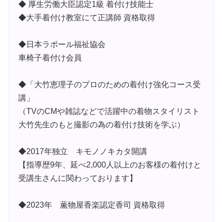
◆ 厚生労働大臣認定1級 着付け技能士
◆大手着付け教室にて正講師 資格取得
◆日本ラポール福祉協会
車椅子着付け会員
◆「大竹恵理子のプロのための着付け強化コース受
講」
（TVのCMや雑誌などで活躍中の着物スタイリスト
大竹先生のもと撮影の為の着付け技術を学ぶ）
◆2017年独立 キモノノキカタ開講
【指導歴9年、延べ2,000人以上のお客様の着付けと
受講生さんに関わっております】
◆2023年 薫物屋香楽認定香司 資格取得