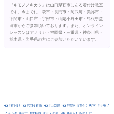
『キモノノキカタ』は山口県萩市にある着付け教室
です。今までに、萩市・長門市・阿武町・美祢市・
下関市・山口市・宇部市・山陽小野田市・島根県益
田市からご参加頂いております。また、オンライン
レッスンはアメリカ・福岡県・三重県・神奈川県・
栃木県・岩手県の方にご参加いただいています。
#
着付け
#
普段着物
#
山口県
#
着物
#
着付け教室
#
キモノ
ノキカタ
#
萩市
#
改良枕
#
大人の習い事
#
暮らしを楽しむ