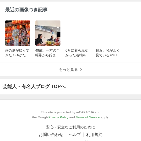
最近の画像つき記事
萩の夏が帰って
49歳、一本の半
6月に着られな
最近、私がよく
きた！ゆかたde
幅帯から始まっ
かった着物を、
見ているYouTu
ステージで審査
た私の着物人生
今。
be
員を務めました
もっと見る
芸能人・有名人ブログ TOPへ
This site is protected by reCAPTCHA and
the Google
Privacy Policy
and
Terms of Service
apply.
安心・安全なご利用のために
お問い合わせ
ヘルプ
利用規約