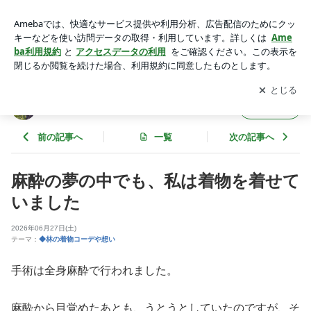
麻酔の夢の中でも、私は着物を着せていました | キモノノキカ
タ
アプリをダウンロードして
ブログの更新通知
を受け取りまし
開く
ょう。
キモノノキカタ
フォロー
前の記事へ
一覧
次の記事へ
麻酔の夢の中でも、私は着物を着せて
いました
2026年06月27日(土)
テーマ：
◆林の着物コーデや想い
手術は全身麻酔で行われました。
麻酔から目覚めたあとも、うとうとしていたのですが、そ