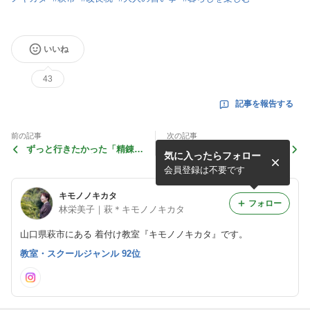
いいね
43
記事を報告する
前の記事
次の記事
ずっと行きたかった「精錬
右膝の手術を終えて昨日、退
気に入ったらフォロー
所」で過ごした朝時間
院しました
会員登録は不要です
キモノノキカタ
フォロー
林栄美子｜萩＊キモノノキカタ
山口県萩市にある 着付け教室『キモノノキカタ』です。
教室・スクールジャンル 92位