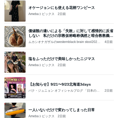
オケージョンにも使える花柄ワンピース
Amebaトピックス
2日前
価値観の違いによる「失敗」に対して感情的に反省
しない 私だけの宗教仮称略称偶然と暗合教教義候
補
ムカシオナガザルのwesternblack brain stool2024
4日前
年（令和6）11月25日以来減酒断煙再開ムカシオナ
ガザル
塩をふっただけで美味しかったニジマス
Amebaトピックス
2日前
【お知らせ】9/21〜9/23北海道3days
パク・ジュニョン オフィシャルブログ 「日本の
2日前
心」 powered by Ameba
一人いないだけで変わってしまった日常
Amebaトピックス
2日前