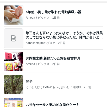
5年使い倒し元が取れた電動鼻吸い器
Amebaトピックス
1日前
敬三さんも言いよったのよか。そうか。それは茂美
のしてはならない禁じ手だったな。陣内が言いよる
のよ
nanasantojiroのブログ
2日前
片岡愛之助 新鮮だった舞台稽古拝見
Amebaトピックス
2日前
開卡
くいしんぼうCAMのもっとおいしい台湾!!!!
2日前
お得なセールと魅力的な新作ケーキ