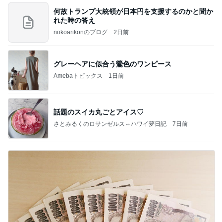
何故トランプ大統領が日本円を支援するのかと聞か
れた時の答え
nokoarikonのブログ
2日前
グレーヘアに似合う鶯色のワンピース
Amebaトピックス
1日前
話題のスイカ丸ごとアイス♡
さとみるくのロサンゼルス⇔ハワイ夢日記
7日前