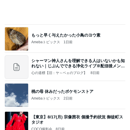
もっと早く与えたかった小鳥のヨウ素
Amebaトピックス
1日前
シャーマン神人さんを理解できる人はいないかも知
れない｜じぶんでできる浄化ライブ※配信後メンバ
ー限
心の道標【旧：ヤ～ベェのブログ】
8日前
桃の母 休みだったポケモンストア
Amebaトピックス
2日前
【東京】8/17(月) 宗像茜衣 個撮予約状況 御徒町ス
タジオ
COCO撮影会
8日前