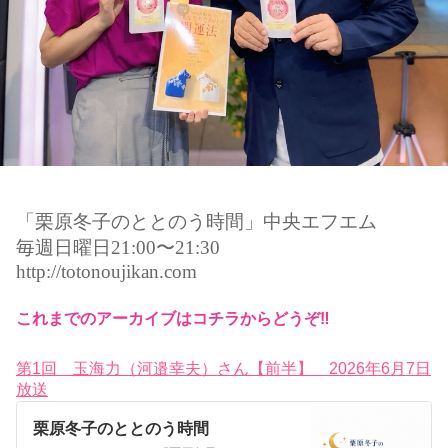
「栗原冬子のととのう時間」中央エフエム
毎週日曜日21:00〜21:30
http://totonoujikan.com
これまでのアーカイブはコチラからどうぞ‼️
第1回 玉海力（河邉幸夫）さん【前半】 2026年6月7日
放送
栗原冬子のととのう時間