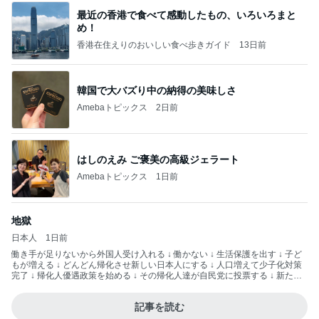
最近の香港で食べて感動したもの、いろいろまと
め！
香港在住えりのおいしい食べ歩きガイド
13日前
韓国で大バズり中の納得の美味しさ
Amebaトピックス
2日前
はしのえみ ご褒美の高級ジェラート
Amebaトピックス
1日前
地獄
日本人
1日前
働き手が足りないから外国人受け入れる ↓ 働かない ↓ 生活保護を出す ↓ 子ど
もが増える ↓ どんどん帰化させ新しい日本人にする ↓ 人口増えて少子化対策
完了 ↓ 帰化人優遇政策を始める ↓ その帰化人達が自民党に投票する ↓ 新たな
票田を得た自民党が未来永劫日本を支配する こんな作戦ですよ— hisashi (@r
inrindomini) 2026年8月3日
記事を読む