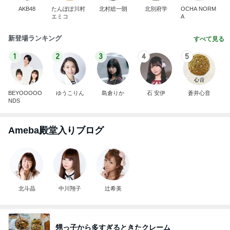
AKB48
たんぽぽ川村
北村総一朗
北別府学
OCHA NORM
エミコ
A
新登場ランキング
すべて見る
1
2
3
4
5
BEYOOOOO
ゆうこりん
島倉りか
石 安伊
蒼井心音
NDS
Ameba殿堂入りブログ
北斗晶
中川翔子
辻希美
甥っ子から多すぎるときたクレーム