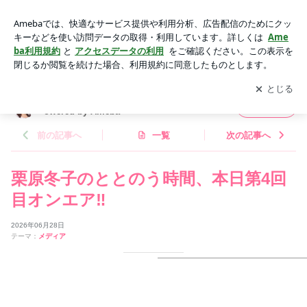
栗原冬子のととのう時間、本日第4回目オンエア‼️ | 栗原冬子オ
フィシャルブログ「～心呼吸～」powered by Ameba
アプリをダウンロードして
ブログの更新通知
を受け取りまし
開く
ょう。
栗原冬子オフィシャルブログ「～心呼吸～」p
フォロー
owered by Ameba
前の記事へ
一覧
次の記事へ
栗原冬子のととのう時間、本日第4回
目オンエア‼️
2026年06月28日
テーマ：
メディア