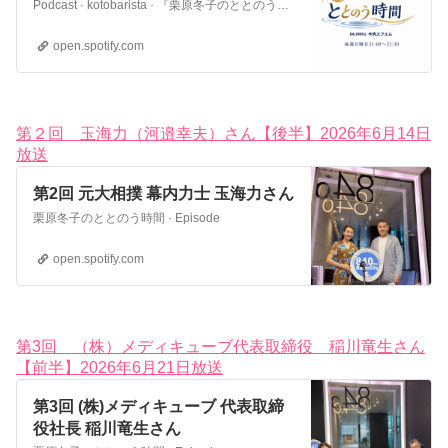
Podcast · kotobarista · 『栗原冬子のととのう時間』 （中央エフエム/84.0MHZ/毎月日曜🌃9時〜） 自分らしく働き、満たされた人生を送りたいと願う人々に向けて、 キャリア・健康・心・美をテーマに、 日常をより良く整えるヒントを発信する新番組📻 パーソナリティである栗原冬�子さんが、 中央区を拠点に活躍する多様なゲストを迎え、 …
open.spotify.com
第２回 玉海力（河邉幸夫）さん【後半】2026年6月14日
放送
第2回 元大相撲 幕内力士 玉海力さん
栗原冬子のととのう時間 · Episode
open.spotify.com
第3回 （株）メディキューブ代表取締役 稲川竜生さん
【前半】2026年6月21日放送
第3回 (株)メディキューブ 代表取締
役社長 稲川竜生さん