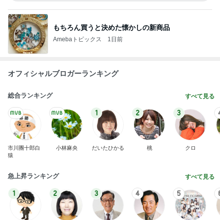
もちろん買うと決めた懐かしの新商品
Amebaトピックス
1日前
オフィシャルブロガーランキング
総合ランキング
すべて見る
1
2
3
市川團十郎白
小林麻央
だいたひかる
桃
クロ
猿
急上昇ランキング
すべて見る
1
2
3
4
5