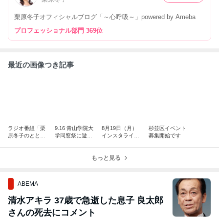
栗原冬子オフィシャルブログ「～心呼吸～」powered by Ameba
プロフェッショナル部門 369位
最近の画像つき記事
ラジオ番組「栗
9.16 青山学院大
8月19日（月）
杉並区イベント
原冬子のととの
学同窓祭に遊び
インスタライブ
募集開始です
う時間」スター
に来てくださ
のご案内
トします！
い！
もっと見る
ABEMA
清水アキラ 37歳で急逝した息子 良太郎
さんの死去にコメント