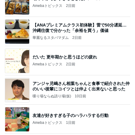
Amebaトピックス
2日前
【ANAプレミアムクラス初体験】雷で50分遅延…
沖縄往復で分かった「余裕を買う」価値
華麗なるスタバマダム
2日前
だいた 更年期かと思うほどの疲れ
Amebaトピックス
2日前
アンジャ児嶋さん相葉ちゃんと食事で紹介された仲
のいい後輩にコイツとは仲よく出来ないと思った
喋り場ならぬ語り場(仮)
10日前
友達が好きすぎる子のハラハラする行動
Amebaトピックス
1日前