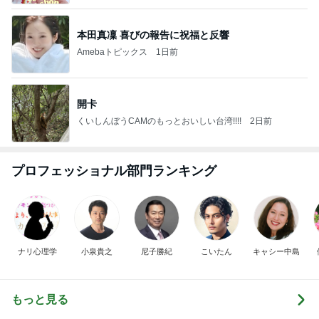
本田真凜 喜びの報告に祝福と反響
Amebaトピックス
1日前
開卡
くいしんぼうCAMのもっとおいしい台湾!!!!
2日前
プロフェッショナル部門ランキング
ナリ心理学
小泉貴之
尼子勝紀
こいたん
キャシー中島
もっと見る