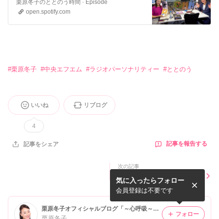
栗原冬子のととのう時間 · Episode
open.spotify.com
#
栗原冬子
#
中央エフエム
#
ラジオパーソナリティー
#
ととのう
いいね
リブログ
4
記事を報告する
記事をシェア
次の記事
ラジオ番組「栗原冬子のとと
気に入ったらフォロー
のう時間」スタートします！
会員登録は不要です
栗原冬子オフィシャルブログ「～心呼吸～」powered by Ameba
フォロー
栗原冬子