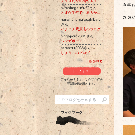
チェスたかの情報玉手箱・・・気になる1枚
今年
sumahoge-mu67さん
わずか半年で、素人から80万円、60万円プレイヤーが誕生‼ ２９歳女性が、月収４００万円以上稼ぐ‼ スマホアプリアフィリエイト
202
hanahanamurasakibaru
さん
ハナハナ紫原店のブログ
singapore2605さん
シンガポール
samazur8988さん
しょうこのブログ
一覧を見る
フォロー
フォローすると、このブログの
更新情報が届きます。
ブックマーク