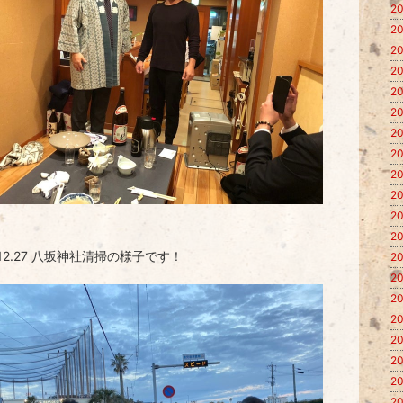
20
20
20
20
20
20
20
20
20
20
20
20
0.12.27 八坂神社清掃の様子です！
20
20
20
20
20
20
20
20