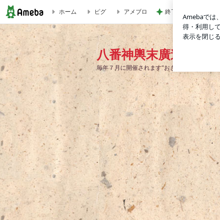
ホーム
ピグ
アメブロ
終了をメンバーに祝
八番神輿末廣連睦會のブログ
八番神輿末廣連睦會
毎年７月に開催されます“おぎおんさぁ”で神