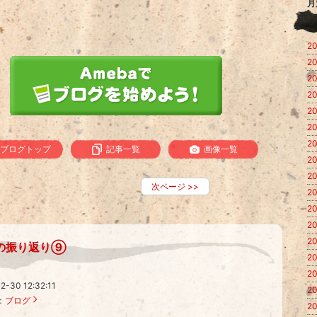
月
20
20
20
20
20
20
20
ブログトップ
記事一覧
画像一覧
20
20
次ページ
>>
20
20
20
20
の振り返り⑨
20
20
2-30 12:32:11
20
：
ブログ
20