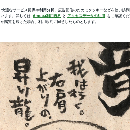
ってもらったこと
芸能人ブログ
人気ブログ
新規登録
のブログ
輿を担ぐために立ち上げた、八番神輿末廣連睦會です。