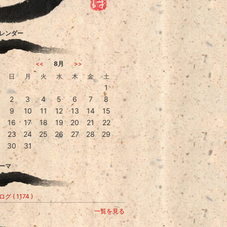
レンダー
<<
8月
>>
日
月
火
水
木
金
土
1
2
3
4
5
6
7
8
9
10
11
12
13
14
15
16
17
18
19
20
21
22
23
24
25
26
27
28
29
30
31
ーマ
グ ( 1174 )
一覧を見る