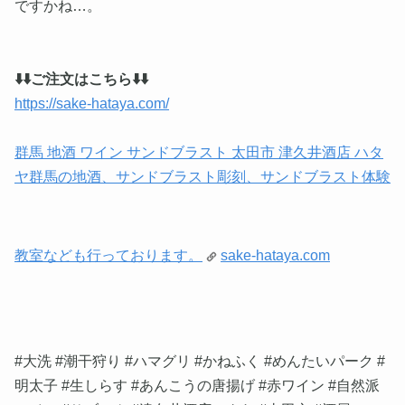
ですかね…。
⬇️⬇️ご注文はこちら⬇️⬇️
https://sake-hataya.com/
群馬 地酒 ワイン サンドブラスト 太田市 津久井酒店 ハタ
ヤ群馬の地酒、サンドブラスト彫刻、サンドブラスト体験
教室なども行っております。
sake-hataya.com
#大洗 #潮干狩り #ハマグリ #かねふく #めんたいパーク #
明太子 #生しらす #あんこうの唐揚げ #赤ワイン #自然派