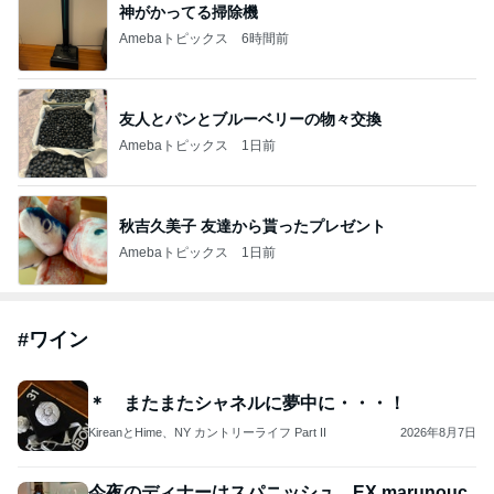
神がかってる掃除機
Amebaトピックス
6時間前
友人とパンとブルーベリーの物々交換
Amebaトピックス
1日前
秋吉久美子 友達から貰ったプレゼント
Amebaトピックス
1日前
#
ワイン
＊ またまたシャネルに夢中に・・・！
KireanとHime、NY カントリーライフ Part II
2026年8月7日
今夜のディナーはスパニッシュ、EX marunouc