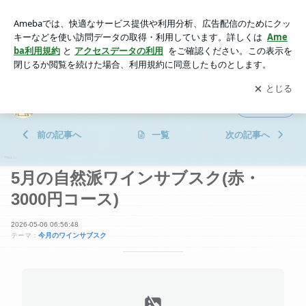
5月の自然派ワインサブスク(赤・3000円コース) | はたやのて
んちょ活動日記
アプリをダウンロードして
ブログの更新通知
を受け取りまし
開く
ょう。
はたやのてんちょ活動日記
フォロー
前の記事へ
一覧
次の記事へ
5月の自然派ワインサブスク(赤・
3000円コース)
2026-05-06 06:56:48
テーマ：
今月のワインサブスク