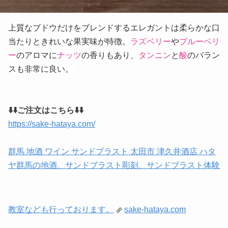
上質なブドウだけをブレンドするエレガントは柔らかな口
当たりときれいな果実味が特徴。
ラズベリー
や
ブルーベリ
ー
のアロマに
ナッツ
の香りもあり、
タンニン
と
酸
のバラン
スも非常に良い。
⬇️⬇️ご注文はこちら⬇️⬇️
https://sake-hataya.com/
群馬 地酒 ワイン サンドブラスト 太田市 津久井酒店 ハタ
ヤ群馬の地酒、サンドブラスト彫刻、サンドブラスト体験
教室なども行っております。
sake-hataya.com