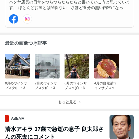
ハタヤ店長の日常をつらつらだらだらと書いていこうと思っていま
す。 ほとんどお酒とは関係ない、さほど養分の無い内容になって
くるかもしれません！？ お酒・商品の情報はInstagram・Faceboo
k等で紹介してますので、そちらからどうぞ！
最近の画像つき記事
8月のワインサ
7月のワインサ
6月のワインサ
4月の自然派ワ
ブスク(白・300
ブスク(白・300
ブスク(白・300
インサブスク
0円コース)
0円コース)
0円コース)
(赤・3000円コ
ース)
もっと見る
ABEMA
清水アキラ 37歳で急逝の息子 良太郎さ
んの死去にコメント