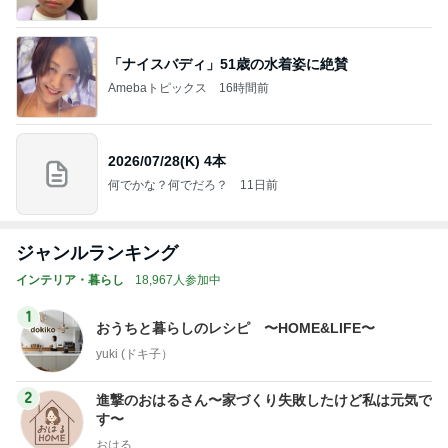
「ナイスバディ」51歳の水着姿に絶賛
Amebaトピックス
16時間前
2026/07/28(K) 4本
何でかな？何でだろ？
11日前
ジャンルランキング
インテリア・暮らし
18,967人参加中
1
おうちと暮らしのレシピ 〜HOME&LIFE〜
yuki (ドキ子）
2
進撃のおはるさん〜家づくり失敗したけど私は元気で
す〜
おはる