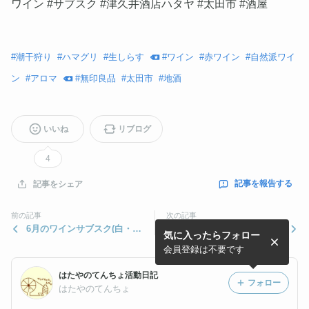
ワイン #サブスク #津久井酒店ハタヤ #太田市 #酒屋
#
潮干狩り
#
ハマグリ
#
生しらす
#
ワイン
#
赤ワイン
#
自然派ワイ
ン
#
アロマ
#
無印良品
#
太田市
#
地酒
いいね
リブログ
4
記事を報告する
記事をシェア
前の記事
次の記事
6月のワインサブスク(白・30
4月の自然派ワインサブスク
気に入ったらフォロー
00円コース)
(赤・3000円コース)
会員登録は不要です
はたやのてんちょ活動日記
フォロー
はたやのてんちょ