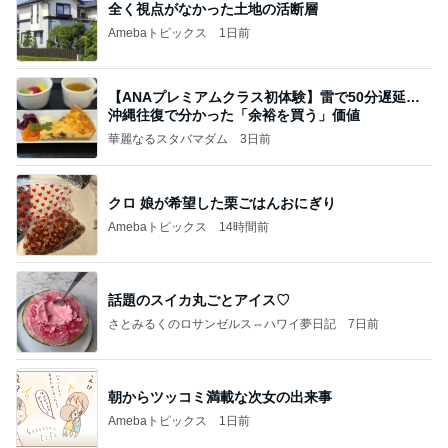
全く視点がなかった土地の活断層
Amebaトピックス
1日前
【ANAプレミアムクラス初体験】雷で50分遅延…
沖縄往復で分かった「余裕を買う」価値
華麗なるスタバマダム
3日前
クロ 娘が希望した栗ごはんおにぎり
Amebaトピックス
14時間前
話題のスイカ丸ごとアイス♡
さとみるくのロサンゼルス⇔ハワイ夢日記
7日前
朝からツッコミ満載な次女の出来事
Amebaトピックス
1日前