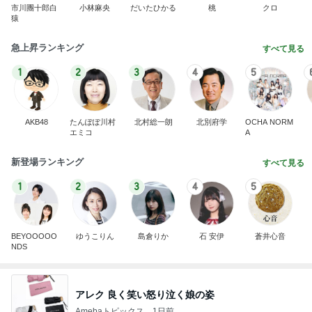
市川團十郎白
小林麻央
だいたひかる
桃
クロ
猿
急上昇ランキング
すべて見る
1
2
3
4
5
AKB48
たんぽぽ川村
北村総一朗
北別府学
OCHA NORM
エミコ
A
新登場ランキング
すべて見る
1
2
3
4
5
BEYOOOOO
ゆうこりん
島倉りか
石 安伊
蒼井心音
NDS
アレク 良く笑い怒り泣く娘の姿
Amebaトピックス
1日前