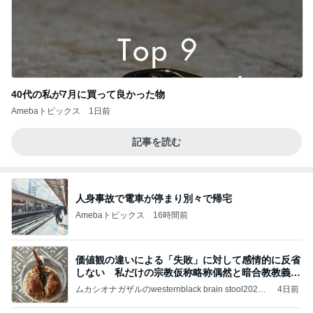
40代の私が7月に買って良かった物
Amebaトピックス
1日前
記事を読む
人身事故で電車が停まり別々で帰宅
Amebaトピックス
16時間前
価値観の違いによる「失敗」に対して感情的に反省
しない 私だけの宗教仮称略称偶然と暗合教教義候
補
ムカシオナガザルのwesternblack brain stool2024
4日前
年（令和6）11月25日以来減酒断煙再開ムカシオナ
ガザル