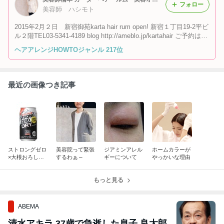
フォロー
美容師 ハシモト
2015年2月２日 新宿御苑karta hair rum open! 新宿１丁目19-2平ビ
ル２階TEL03-5341-4189 blog http://ameblo.jp/kartahair ご予約はお
電話 メール HPBにて あなただけのオーダーメイドな施術を♪
ヘアアレンジHOWTOジャンル 217位
少しでも貴方のヘアライフが素敵になればと願いブログを書いてい
ます
最近の画像つき記事
ストロングゼロ
美容院って緊張
ジアミンアレル
ホームカラーが
×大根おろしが
するわぁ～
ギーについて
やっかいな理由
やばいらしい
もっと見る
ABEMA
清水アキラ 37歳で急逝した息子 良太郎