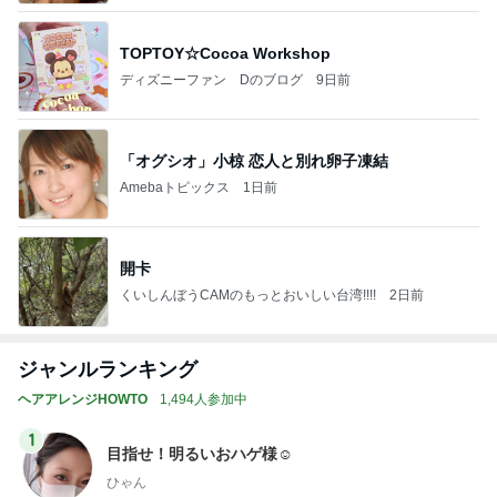
TOPTOY☆Cocoa Workshop
ディズニーファン Dのブログ
9日前
「オグシオ」小椋 恋人と別れ卵子凍結
Amebaトピックス
1日前
開卡
くいしんぼうCAMのもっとおいしい台湾!!!!
2日前
ジャンルランキング
ヘアアレンジHOWTO
1,494人参加中
1
目指せ！明るいおハゲ様☺︎
ひゃん