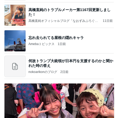
高橋直純のトラブルメーカー第1167回更新しまし
た！
高橋直純オフィシャルブログ「なおずみぶろぐ」
11日前
Powered by Ameba
忘れ去られてる屋根の隠れキャラ
Amebaトピックス
1日前
何故トランプ大統領が日本円を支援するのかと聞か
れた時の答え
nokoarikonのブログ
2日前