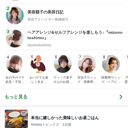
2
美容順子の美容日記
美容アドバイザー島崎順子
3
ヘアアレンジ&セルフアレンジを楽しもう♪『mizuno
toshirou』
mizunotoshirou
4
5
6
7
8
女の子のママ
おハゲでも楽
ウィッグ迷子
百合子ウィッ
医療用ウィッ
必見！子供の
しく生きた
さんのお助け
グ 医療用ウ
グ・ヘアピー
質
ヘアアレンジ
い！
隊⭐︎ cocoyori
ィッグ ヘア
ス・抗がん剤
♡
やすこのブロ
ピース フル
治療後の髪｜
グ
ウィッグ
名古屋の医療
もっと見る
美容室 ichairm
ake
本当に嬉しかった美味しいお昼ごはん
Amebaトピックス
1日前