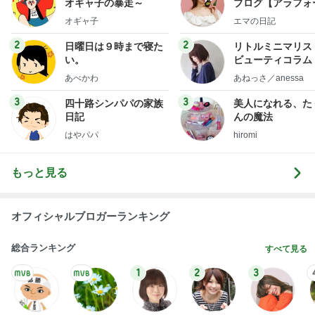
オギャ子の暴走～
ブログ【アラフォ
社売却セカンドラ
オギャ子
エマの日記
フ】
2
2
日曜日は９時まで寝た
リトルミニマリス
い。
ビューティコラム 
little minimalist'
あべかわ
あねっさ／anessa
uty colum
3
3
四十路シンパパの家族
美人になれる、た
日記
んの魔法
はやパパ
hiromi
もっと見る
オフィシャルブロガーランキング
総合ランキング
すべて見る
1
2
3