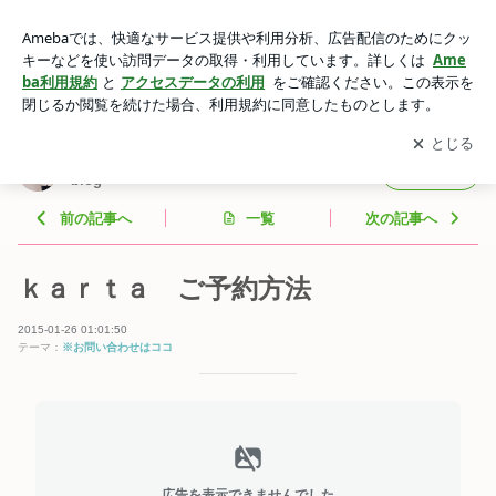
ｋａｒｔａ ご予約方法 | 美容師橋本 カータ ヘア ルム 美
容オタクblog
アプリをダウンロードして
ブログの更新通知
を受け取りまし
開く
ょう。
美容師橋本 カータ ヘア ルム 美容オタク
フォロー
blog
前の記事へ
一覧
次の記事へ
ｋａｒｔａ ご予約方法
2015-01-26 01:01:50
テーマ：
※お問い合わせはココ
広告を表示できませんでした