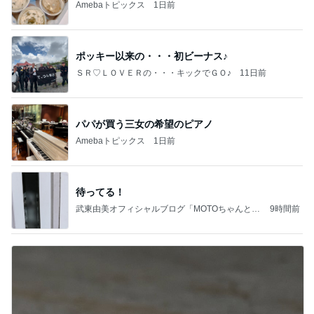
Amebaトピックス
1日前
ポッキー以来の・・・初ビーナス♪
ＳＲ♡ＬＯＶＥＲの・・・キックでＧＯ♪
11日前
パパが買う三女の希望のピアノ
Amebaトピックス
1日前
待ってる！
武東由美オフィシャルブログ「MOTOちゃんとの
9時間前
はっぴぃな毎日」Powered by Ameba