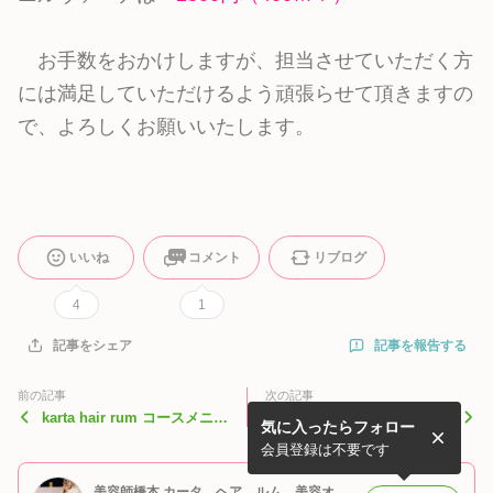
お手数をおかけしますが、担当させていただく方
には満足していただけるよう頑張らせて頂きますの
で、よろしくお願いいたします。
いいね
コメント
リブログ
4
1
記事を報告する
記事をシェア
前の記事
次の記事
karta hair rum コースメニュ
新宿御苑 karta hair rum
気に入ったらフォロー
ーの意味
（カータヘアルム） アクセ
ス
会員登録は不要です
美容師橋本 カータ ヘア ルム 美容オタクblog