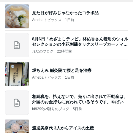
見た目が好みじゃなかったコラボ品
Amebaトピックス
1日前
8月6日「めざましテレビ」林佑香さん着用のウィル
セレクションの小花刺繍タックスリーブカーディガ
ン
れなのブログ
22時間前
堀ちえみ 鍼灸院で腰と足を治療
Amebaトピックス
1日前
相続税を、払えないで、売りに出されて不動産は、
外国のお金持ちに買われているそうです。やばいで
すよ
ht9299yzf祈りのブログ
5日前
渡辺美奈代 3人からアイスの土産