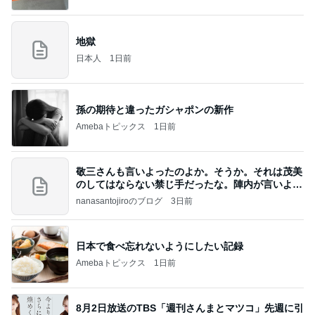
地獄
日本人
1日前
孫の期待と違ったガシャポンの新作
Amebaトピックス
1日前
敬三さんも言いよったのよか。そうか。それは茂美
のしてはならない禁じ手だったな。陣内が言いよる
のよ
nanasantojiroのブログ
3日前
日本で食べ忘れないようにしたい記録
Amebaトピックス
1日前
8月2日放送のTBS「週刊さんまとマツコ」先週に引